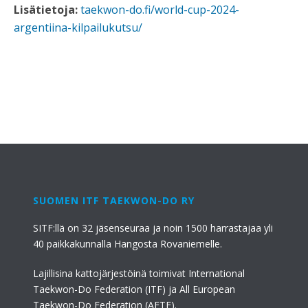
Lisätietoja:
taekwon-do.fi/world-cup-2024-
argentiina-kilpailukutsu/
SUOMEN ITF TAEKWON-DO RY
SITF:llä on 32 jäsenseuraa ja noin 1500 harrastajaa yli
40 paikkakunnalla Hangosta Rovaniemelle.
Lajillisina kattojärjestöinä toimivat International
Taekwon-Do Federation (ITF) ja All European
Taekwon-Do Federation (AETF).