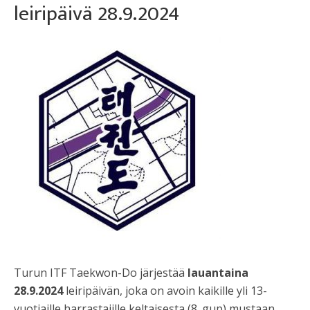
leiripäivä 28.9.2024
Turun ITF Taekwon-Do järjestää
lauantaina
28.9.2024
leiripäivän, joka on avoin kaikille yli 13-
vuotiaille harrastajille keltaisesta (8. gup) mustaan