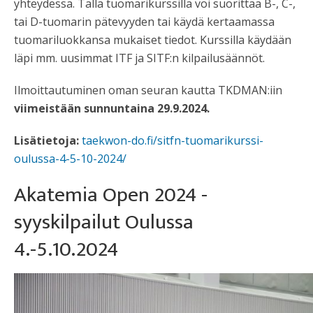
yhteydessä. Tällä tuomarikurssilla voi suorittaa B-, C-,
tai D-tuomarin pätevyyden tai käydä kertaamassa
tuomariluokkansa mukaiset tiedot. Kurssilla käydään
läpi mm. uusimmat ITF ja SITF:n kilpailusäännöt.
Ilmoittautuminen oman seuran kautta TKDMAN:iin
viimeistään sunnuntaina 29.9.2024.
Lisätietoja:
taekwon-do.fi/sitfn-tuomarikurssi-
oulussa-4-5-10-2024/
Akatemia Open 2024 -
syyskilpailut Oulussa
4.-5.10.2024