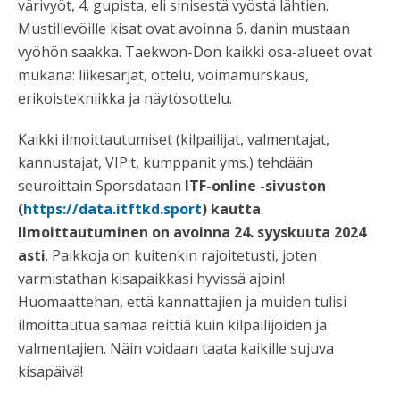
värivyöt, 4. gupista, eli sinisestä vyöstä lähtien.
Mustillevöille kisat ovat avoinna 6. danin mustaan
vyöhön saakka. Taekwon-Don kaikki osa-alueet ovat
mukana: liikesarjat, ottelu, voimamurskaus,
erikoistekniikka ja näytösottelu.
Kaikki ilmoittautumiset (kilpailijat, valmentajat,
kannustajat, VIP:t, kumppanit yms.) tehdään
seuroittain Sporsdataan
ITF-online -sivuston
(
https://data.itftkd.sport
) kautta
.
Ilmoittautuminen on avoinna 24. syyskuuta 2024
asti
. Paikkoja on kuitenkin rajoitetusti, joten
varmistathan kisapaikkasi hyvissä ajoin!
Huomaattehan, että kannattajien ja muiden tulisi
ilmoittautua samaa reittiä kuin kilpailijoiden ja
valmentajien. Näin voidaan taata kaikille sujuva
kisapäivä!