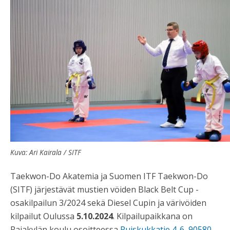
Kuva: Ari Kairala / SITF
Taekwon-Do Akatemia ja Suomen ITF Taekwon-Do
(SITF) järjestävät mustien vöiden Black Belt Cup -
osakilpailun 3/2024 sekä Diesel Cupin ja värivöiden
kilpailut Oulussa
5.10.2024
. Kilpailupaikkana on
Rajakylän koulu osoitteessa
Ruiskukkatie 4-6, 90580