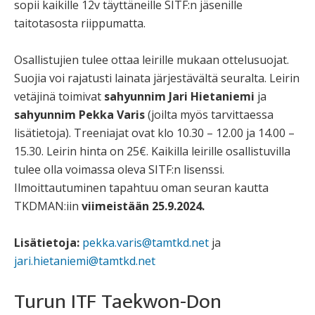
sopii kaikille 12v täyttäneille SITF:n jäsenille
taitotasosta riippumatta.
Osallistujien tulee ottaa leirille mukaan ottelusuojat.
Suojia voi rajatusti lainata järjestävältä seuralta. Leirin
vetäjinä toimivat
sahyunnim
Jari Hietaniemi
ja
sahyunnim
Pekka
Varis
(joilta myös tarvittaessa
lisätietoja). Treeniajat ovat klo 10.30 – 12.00 ja 14.00 –
15.30. Leirin hinta on 25€. Kaikilla leirille osallistuvilla
tulee olla voimassa oleva SITF:n lisenssi.
Ilmoittautuminen tapahtuu oman seuran kautta
TKDMAN:iin
viimeistään 25.9.2024.
Lisätietoja:
pekka.varis@tamtkd.net
ja
jari.hietaniemi@tamtkd.net
Turun ITF Taekwon-Don