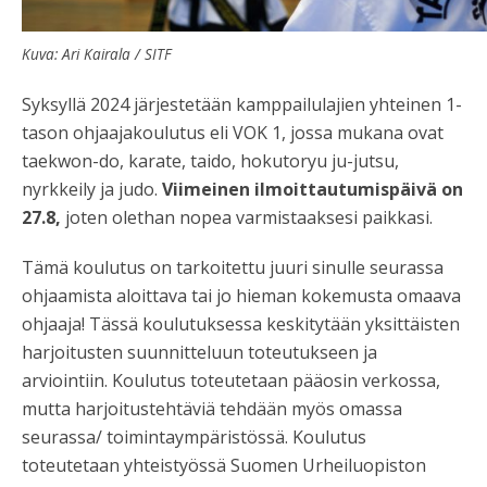
Kuva: Ari Kairala / SITF
Syksyllä 2024 järjestetään kamppailulajien yhteinen 1-
tason ohjaajakoulutus eli VOK 1, jossa mukana ovat
taekwon-do, karate, taido, hokutoryu ju-jutsu,
nyrkkeily ja judo.
Viimeinen ilmoittautumispäivä on
27.8,
joten olethan nopea varmistaaksesi paikkasi.
Tämä koulutus on tarkoitettu juuri sinulle seurassa
ohjaamista aloittava tai jo hieman kokemusta omaava
ohjaaja! Tässä koulutuksessa keskitytään yksittäisten
harjoitusten suunnitteluun toteutukseen ja
arviointiin. Koulutus toteutetaan pääosin verkossa,
mutta harjoitustehtäviä tehdään myös omassa
seurassa/ toimintaympäristössä. Koulutus
toteutetaan yhteistyössä Suomen Urheiluopiston