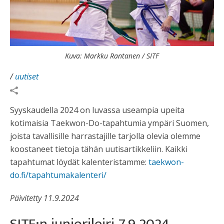
Kuva: Markku Rantanen / SITF
/
uutiset
Syyskaudella 2024 on luvassa useampia upeita
kotimaisia Taekwon-Do-tapahtumia ympäri Suomen,
joista tavallisille harrastajille tarjolla olevia olemme
koostaneet tietoja tähän uutisartikkeliin. Kaikki
tapahtumat löydät kalenteristamme:
taekwon-
do.fi/tapahtumakalenteri/
Päivitetty 11.9.2024
SITF:n juniorileiri 7.9.2024