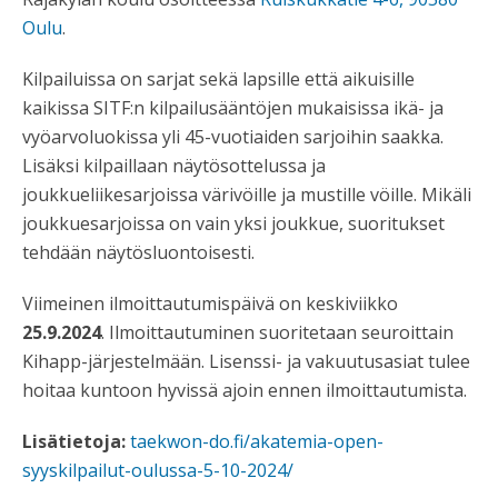
Oulu
.
Kilpailuissa on sarjat sekä lapsille että aikuisille
kaikissa SITF:n kilpailusääntöjen mukaisissa ikä- ja
vyöarvoluokissa yli 45-vuotiaiden sarjoihin saakka.
Lisäksi kilpaillaan näytösottelussa ja
joukkueliikesarjoissa värivöille ja mustille vöille. Mikäli
joukkuesarjoissa on vain yksi joukkue, suoritukset
tehdään näytösluontoisesti.
Viimeinen ilmoittautumispäivä on keskiviikko
25.9.2024
. Ilmoittautuminen suoritetaan seuroittain
Kihapp-järjestelmään. Lisenssi- ja vakuutusasiat tulee
hoitaa kuntoon hyvissä ajoin ennen ilmoittautumista.
Lisätietoja:
taekwon-do.fi/akatemia-open-
syyskilpailut-oulussa-5-10-2024/