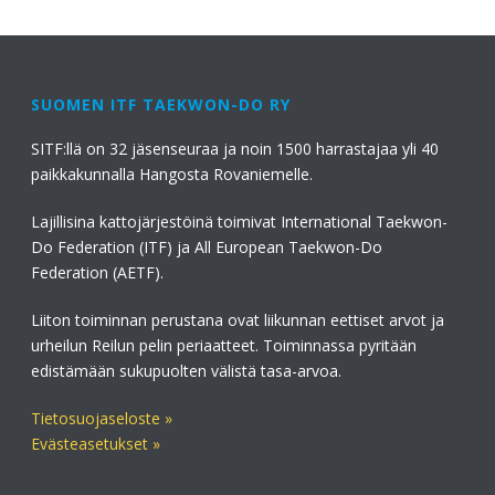
SUOMEN ITF TAEKWON-DO RY
SITF:llä on 32 jäsenseuraa ja noin 1500 harrastajaa yli 40
paikkakunnalla Hangosta Rovaniemelle.
Lajillisina kattojärjestöinä toimivat International Taekwon-
Do Federation (ITF) ja All European Taekwon-Do
Federation (AETF).
Liiton toiminnan perustana ovat liikunnan eettiset arvot ja
urheilun Reilun pelin periaatteet. Toiminnassa pyritään
edistämään sukupuolten välistä tasa-arvoa.
Tietosuojaseloste »
Evästeasetukset »