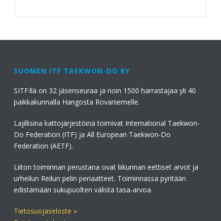
SUOMEN ITF TAEKWON-DO RY
SITF:llä on 32 jäsenseuraa ja noin 1500 harrastajaa yli 40
paikkakunnalla Hangosta Rovaniemelle.
Lajillisina kattojärjestöinä toimivat International Taekwon-
Do Federation (ITF) ja All European Taekwon-Do
Federation (AETF).
Liiton toiminnan perustana ovat liikunnan eettiset arvot ja
urheilun Reilun pelin periaatteet. Toiminnassa pyritään
edistämään sukupuolten välistä tasa-arvoa.
Tietosuojaseloste »