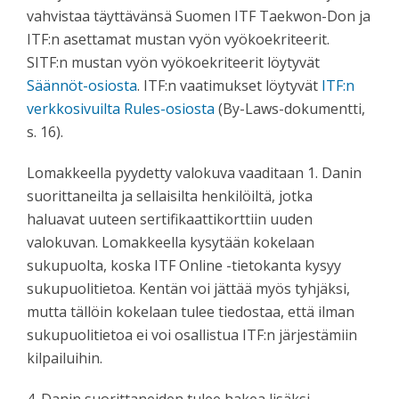
vahvistaa täyttävänsä Suomen ITF Taekwon-Don ja
ITF:n asettamat mustan vyön vyökoekriteerit.
SITF:n mustan vyön vyökoekriteerit löytyvät
Säännöt-osiosta
. ITF:n vaatimukset löytyvät
ITF:n
verkkosivuilta Rules-osiosta
(By-Laws-dokumentti,
s. 16).
Lomakkeella pyydetty valokuva vaaditaan 1. Danin
suorittaneilta ja sellaisilta henkilöiltä, jotka
haluavat uuteen sertifikaattikorttiin uuden
valokuvan. Lomakkeella kysytään kokelaan
sukupuolta, koska ITF Online -tietokanta kysyy
sukupuolitietoa. Kentän voi jättää myös tyhjäksi,
mutta tällöin kokelaan tulee tiedostaa, että ilman
sukupuolitietoa ei voi osallistua ITF:n järjestämiin
kilpailuihin.