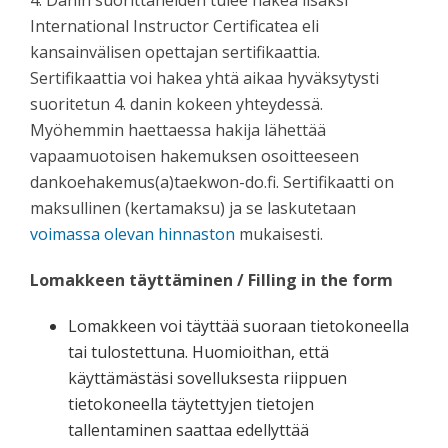
4. Danin suorittaneiden tulee hakea lisäksi
International Instructor Certificatea eli
kansainvälisen opettajan sertifikaattia.
Sertifikaattia voi hakea yhtä aikaa hyväksytysti
suoritetun 4. danin kokeen yhteydessä.
Myöhemmin haettaessa hakija lähettää
vapaamuotoisen hakemuksen osoitteeseen
dankoehakemus(a)taekwon-do.fi. Sertifikaatti on
maksullinen (kertamaksu) ja se laskutetaan
voimassa olevan hinnaston
mukaisesti.
Lomakkeen täyttäminen / Filling in the form
Lomakkeen voi täyttää suoraan tietokoneella
tai tulostettuna. Huomioithan, että
käyttämästäsi sovelluksesta riippuen
tietokoneella täytettyjen tietojen
tallentaminen saattaa edellyttää