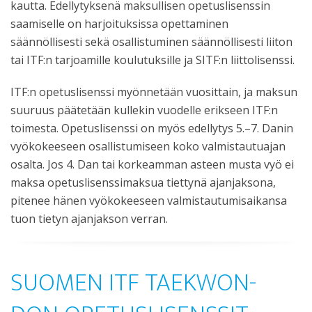
kautta. Edellytyksenä maksullisen opetuslisenssin
saamiselle on harjoituksissa opettaminen
säännöllisesti sekä osallistuminen säännöllisesti liiton
tai ITF:n tarjoamille koulutuksille ja SITF:n liittolisenssi.
ITF:n opetuslisenssi myönnetään vuosittain, ja maksun
suuruus päätetään kullekin vuodelle erikseen ITF:n
toimesta. Opetuslisenssi on myös edellytys 5.–7. Danin
vyökokeeseen osallistumiseen koko valmistautuajan
osalta. Jos 4. Dan tai korkeamman asteen musta vyö ei
maksa opetuslisenssimaksua tiettynä ajanjaksona,
pitenee hänen vyökokeeseen valmistautumisaikansa
tuon tietyn ajanjakson verran.
SUOMEN ITF TAEKWON-