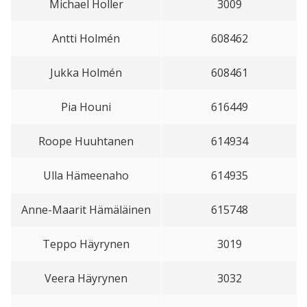
Michael Holler
3009
Antti Holmén
608462
Jukka Holmén
608461
Pia Houni
616449
Roope Huuhtanen
614934
Ulla Hämeenaho
614935
Anne-Maarit Hämäläinen
615748
Teppo Häyrynen
3019
Veera Häyrynen
3032