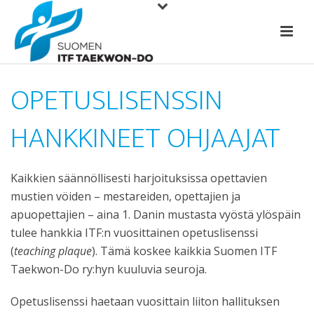
OPETUSLISENSSIN
HANKKINEET OHJAAJAT
Kaikkien säännöllisesti harjoituksissa opettavien
mustien vöiden – mestareiden, opettajien ja
apuopettajien – aina 1. Danin mustasta vyöstä ylöspäin
tulee hankkia ITF:n vuosittainen opetuslisenssi
(
teaching plaque
). Tämä koskee kaikkia Suomen ITF
Taekwon-Do ry:hyn kuuluvia seuroja.
Opetuslisenssi haetaan vuosittain liiton hallituksen