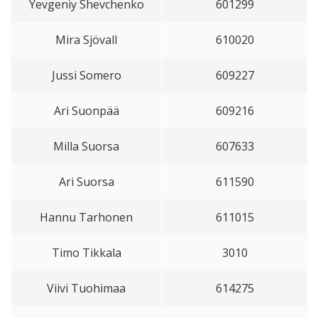
Yevgeniy Shevchenko
601299
Mira Sjövall
610020
Jussi Somero
609227
Ari Suonpää
609216
Milla Suorsa
607633
Ari Suorsa
611590
Hannu Tarhonen
611015
Timo Tikkala
3010
Viivi Tuohimaa
614275