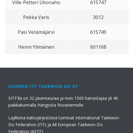
Ville-Petteri Ukonaho
615747
Pekka Varis
3012
Pasi Vetämäjärvi
615749
Henni Ylimäinen
601168
SUOMEN ITF TAEKWON-DO RY
SITF:llä on 32 jäsenseuraa ja noin 1500 harrastajaa yli 40
paikkakunnalla Hangosta Rovaniemelle.
Lajillisina kattojärjestöinä toimivat International Taekwon-
Do Federation (ITF) ja All European Taekwon-Do
Federation (AETF).