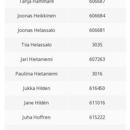
Tanja Hammare
606687
Joonas Heikkinen
606684
Joonas Helassalo
606681
Tiia Helassalo
3035
Jari Hietaniemi
607263
Pauliina Hietaniemi
3016
Jukka Hilden
616450
Jane Hildén
611016
Juha Hoffren
615222