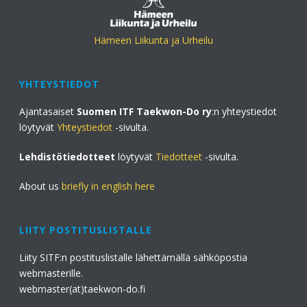
Hämeen Liikunta ja Urheilu
YHTEYSTIEDOT
Ajantasaiset
Suomen ITF Taekwon-Do ry
:n yhteystiedot
löytyvät
Yhteystiedot
-sivulta.
Lehdistötiedotteet
löytyvät
Tiedotteet
-sivulta.
About us
briefly in english here
LIITY POSTITUSLISTALLE
Liity SITF:n postituslistalle lähettämällä sähköpostia
webmasterille.
webmaster(at)taekwon-do.fi