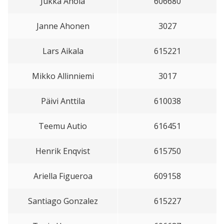
Jukka Ahola
606680
Janne Ahonen
3027
Lars Aikala
615221
Mikko Allinniemi
3017
Päivi Anttila
610038
Teemu Autio
616451
Henrik Enqvist
615750
Ariella Figueroa
609158
Santiago Gonzalez
615227