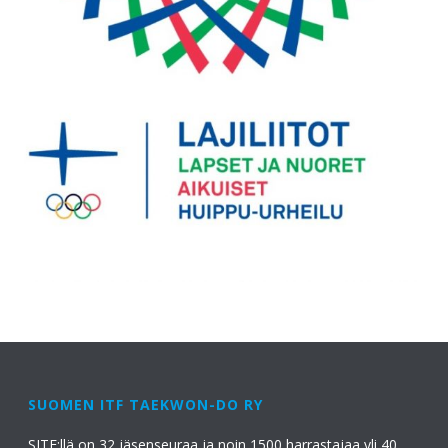
SUOMEN ITF TAEKWON-DO RY
SITF:llä on 32 jäsenseuraa ja noin 1500 harrastajaa yli 40