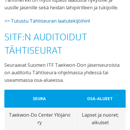
Tähtimerkki on myös lupaus laadusta nykyisille ja
uusille jäsenille sekä heidän lähipiirilleen ja tukijoille.
>> Tutustu Tähtiseuran laatutekijöihin!
SITF:N AUDITOIDUT
TÄHTISEURAT
Seuraavat Suomen ITF Taekwon-Don jäsenseuroista
on auditoitu Tähtiseura-ohjelmassa yhdessä tai
useammassa osa-alueessa.
SEURA
OSA-ALUEET
Taekwon-Do Center Ylöjärvi
Lapset ja nuoret;
ry
aikuiset