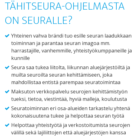
TÄHITSEURA-OHJELMASTA
ON SEURALLE?
Yhteinen vahva brändi tuo esille seuran laadukkaan
toiminnan ja parantaa seuran imagoa mm.
harrastajille, vanhemmille, yhteistyökumppaneille ja
kunnille
Seura saa tukea liitolta, liikunnan aluejärjestöiltä ja
muilta seuroilta seuran kehittämiseen, joka
mahdollistaa entistä parempaa seuratoimintaa
Maksuton verkkopalvelu seurojen kehittämistyön
tueksi, tietoa, viestintää, hyviä malleja, koulutusta
Seuratoiminnan eri osa-alueiden tarkastelu yhtenä
kokonaisuutena tukee ja helpottaa seuran työtä
Helpottaa yhteistyötä ja verkostoitumista seurojen
välillä sekä lajiliittojen että aluejärjestöjen kanssa