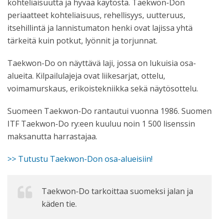
kohteliaisuutta ja hyvää käytöstä. Taekwon-Don
periaatteet kohteliaisuus, rehellisyys, uutteruus,
itsehillintä ja lannistumaton henki ovat lajissa yhtä
tärkeitä kuin potkut, lyönnit ja torjunnat.
Taekwon-Do on näyttävä laji, jossa on lukuisia osa-
alueita. Kilpailulajeja ovat liikesarjat, ottelu,
voimamurskaus, erikoistekniikka sekä näytösottelu.
Suomeen Taekwon-Do rantautui vuonna 1986. Suomen
ITF Taekwon-Do ry:een kuuluu noin 1 500 lisenssin
maksanutta harrastajaa.
>> Tutustu Taekwon-Don osa-alueisiin!
Taekwon-Do tarkoittaa suomeksi jalan ja
käden tie.