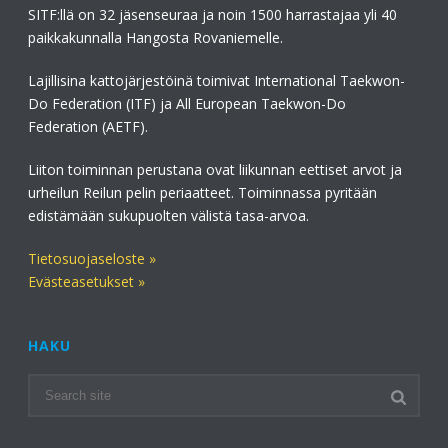
SITF:llä on 32 jäsenseuraa ja noin 1500 harrastajaa yli 40
paikkakunnalla Hangosta Rovaniemelle.
Lajillisina kattojärjestöinä toimivat International Taekwon-
Do Federation (ITF) ja All European Taekwon-Do
Federation (AETF).
Liiton toiminnan perustana ovat liikunnan eettiset arvot ja
urheilun Reilun pelin periaatteet. Toiminnassa pyritään
edistämään sukupuolten välistä tasa-arvoa.
Tietosuojaseloste »
Evästeasetukset »
HAKU