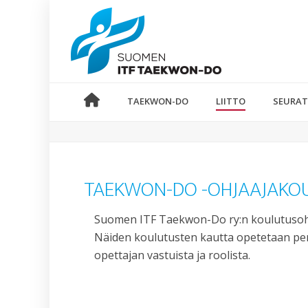
TAEKWON-DO
LIITTO
SEURAT
TAEKWON-DO -OHJAAJAKO
Suomen ITF Taekwon-Do ry:n koulutusoh
Näiden koulutusten kautta opetetaan per
opettajan vastuista ja roolista.