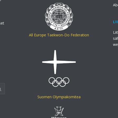
Ab
LI
set
Lii
All Europe Taekwon-Do Federation
sä
we
Suomen Olympiakomitea