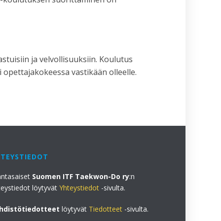
isiin ja velvollisuuksiin. Koulutus
 opettajakokeessa vastikään olleelle.
HTEYSTIEDOT
antasaiset
Suomen ITF Taekwon-Do ry
:n
teystiedot löytyvät
Yhteystiedot
-sivulta.
hdistötiedotteet
löytyvät
Tiedotteet
-sivulta.