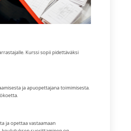
rastajalle. Kurssi sopii pidettäväksi
aamisesta ja apuopettajana toimimisesta.
ökoetta.
ta ja opettaa vastaamaan
2 -koulutuksen suorittaminen on