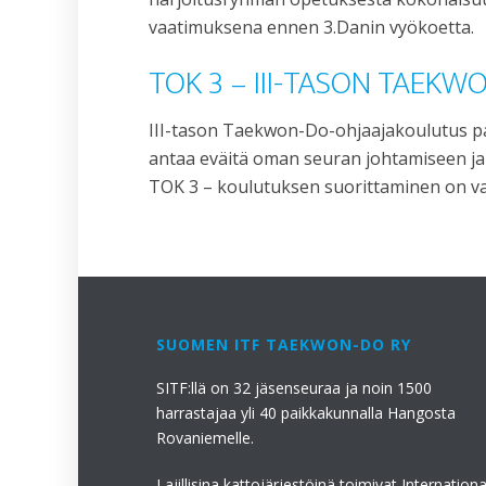
vaatimuksena ennen 3.Danin vyökoetta.
TOK 3 – III-TASON TAEK
III-tason Taekwon-Do-ohjaajakoulutus pa
antaa eväitä oman seuran johtamiseen ja o
TOK 3 – koulutuksen suorittaminen on v
SUOMEN ITF TAEKWON-DO RY
SITF:llä on 32 jäsenseuraa ja noin 1500
harrastajaa yli 40 paikkakunnalla Hangosta
Rovaniemelle.
Lajillisina kattojärjestöinä toimivat Internationa