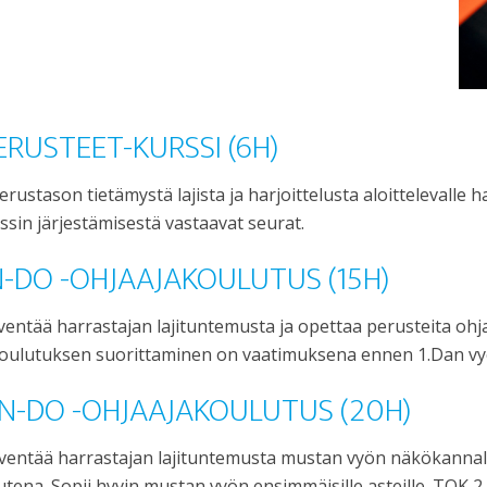
RUSTEET-KURSSI (6H)
tason tietämystä lajista ja harjoittelusta aloittelevalle har
sin järjestämisestä vastaavat seurat.
N-DO -OHJAAJAKOULUTUS (15H)
ntää harrastajan lajituntemusta ja opettaa perusteita ohj
 -koulutuksen suorittaminen on vaatimuksena ennen 1.Dan vy
ON-DO -OHJAAJAKOULUTUS (20H)
ventää harrastajan lajituntemusta mustan vyön näkökannal
ena. Sopii hyvin mustan vyön ensimmäisille asteille. TOK 