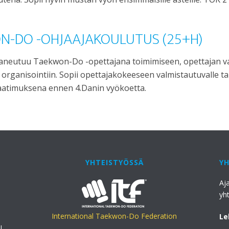
WON-DO -OHJAAJAKOULUTUS (25+H)
neutuu Taekwon-Do -opettajana toimimiseen, opettajan vastu
rganisointiin. Sopii opettajakokeeseen valmistautuvalle tai
aatimuksena ennen 4.Danin vyökoetta.
YHTEISTYÖSSÄ
Y
Aj
yh
International Taekwon-Do Federation
Le
l