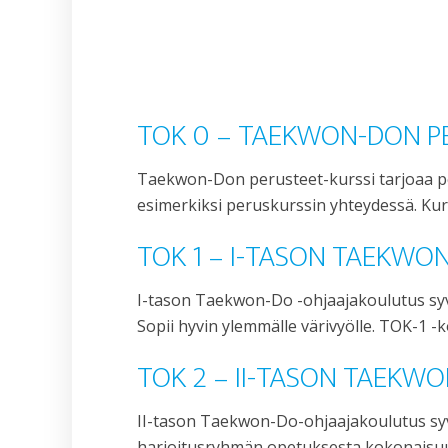
TOK 0 – TAEKWON-DON PE
Taekwon-Don perusteet-kurssi tarjoaa perus
esimerkiksi peruskurssin yhteydessä. Kurs
TOK 1 – I-TASON TAEKWO
I-tason Taekwon-Do -ohjaajakoulutus syve
Sopii hyvin ylemmälle värivyölle. TOK-1
TOK 2 – II-TASON TAEKW
II-tason Taekwon-Do-ohjaajakoulutus sy
harjoitusryhmän opetuksesta kokonaisuut