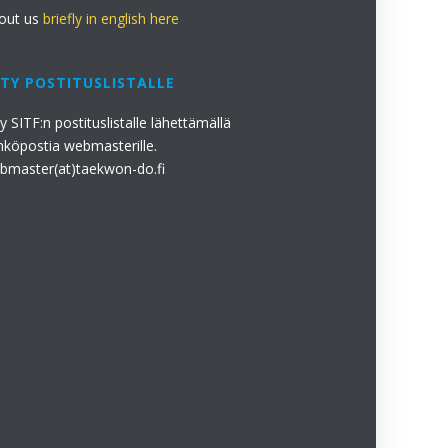
out us
briefly in english here
ITY POSTITUSLISTALLE
ty SITF:n postituslistalle lähettämällä
hköpostia webmasterille.
bmaster(at)taekwon-do.fi