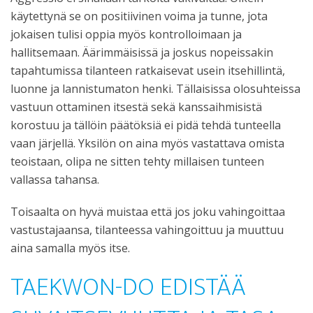
käytettynä se on positiivinen voima ja tunne, jota
jokaisen tulisi oppia myös kontrolloimaan ja
hallitsemaan. Äärimmäisissä ja joskus nopeissakin
tapahtumissa tilanteen ratkaisevat usein itsehillintä,
luonne ja lannistumaton henki. Tällaisissa olosuhteissa
vastuun ottaminen itsestä sekä kanssaihmisistä
korostuu ja tällöin päätöksiä ei pidä tehdä tunteella
vaan järjellä. Yksilön on aina myös vastattava omista
teoistaan, olipa ne sitten tehty millaisen tunteen
vallassa tahansa.
Toisaalta on hyvä muistaa että jos joku vahingoittaa
vastustajaansa, tilanteessa vahingoittuu ja muuttuu
aina samalla myös itse.
TAEKWON-DO EDISTÄÄ