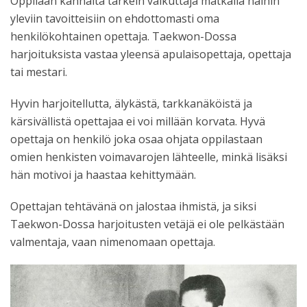
Oppilaan kannalta tärkein vaikuttaja matkalla näihin
yleviin tavoitteisiin on ehdottomasti oma
henkilökohtainen opettaja. Taekwon-Dossa
harjoituksista vastaa yleensä apulaisopettaja, opettaja
tai mestari.
Hyvin harjoitellutta, älykästä, tarkkanäköistä ja
kärsivällistä opettajaa ei voi millään korvata. Hyvä
opettaja on henkilö joka osaa ohjata oppilastaan
omien henkisten voimavarojen lähteelle, minkä lisäksi
hän motivoi ja haastaa kehittymään.
Opettajan tehtävänä on jalostaa ihmistä, ja siksi
Taekwon-Dossa harjoitusten vetäjä ei ole pelkästään
valmentaja, vaan nimenomaan opettaja.