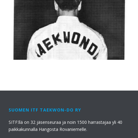
SUOMEN ITF TAEKWON-DO RY
SITF:llä on 32 jäsenseuraa ja noin 1500 harrastajaa yli 40
paikkakunnalla Hangosta Rovaniemelle.