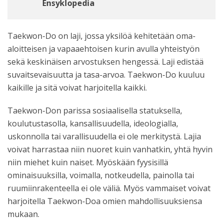
Ensyklopedia
Taekwon-Do on laji, jossa yksilöä kehitetään oma-
aloitteisen ja vapaaehtoisen kurin avulla yhteistyön
sekä keskinäisen arvostuksen hengessä. Laji edistää
suvaitsevaisuutta ja tasa-arvoa. Taekwon-Do kuuluu
kaikille ja sitä voivat harjoitella kaikki.
Taekwon-Don parissa sosiaalisella statuksella,
koulutustasolla, kansallisuudella, ideologialla,
uskonnolla tai varallisuudella ei ole merkitystä. Lajia
voivat harrastaa niin nuoret kuin vanhatkin, yhtä hyvin
niin miehet kuin naiset. Myöskään fyysisillä
ominaisuuksilla, voimalla, notkeudella, painolla tai
ruumiinrakenteella ei ole väliä. Myös vammaiset voivat
harjoitella Taekwon-Doa omien mahdollisuuksiensa
mukaan.