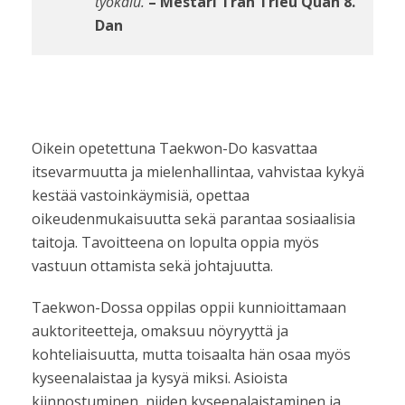
työkalu.
– Mestari Trân Trieu Quân 8.
Dan
Oikein opetettuna Taekwon-Do kasvattaa
itsevarmuutta ja mielenhallintaa, vahvistaa kykyä
kestää vastoinkäymisiä, opettaa
oikeudenmukaisuutta sekä parantaa sosiaalisia
taitoja. Tavoitteena on lopulta oppia myös
vastuun ottamista sekä johtajuutta.
Taekwon-Dossa oppilas oppii kunnioittamaan
auktoriteetteja, omaksuu nöyryyttä ja
kohteliaisuutta, mutta toisaalta hän osaa myös
kyseenalaistaa ja kysyä miksi. Asioista
kiinnostuminen, niiden kyseenalaistaminen ja