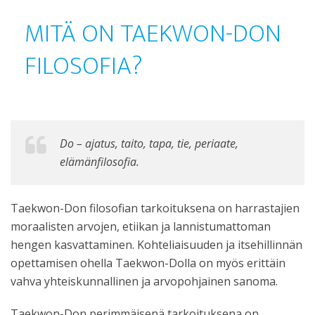
MITÄ ON TAEKWON-DON
FILOSOFIA?
Do – ajatus, taito, tapa, tie, periaate,
elämänfilosofia.
Taekwon-Don filosofian tarkoituksena on harrastajien
moraalisten arvojen, etiikan ja lannistumattoman
hengen kasvattaminen. Kohteliaisuuden ja itsehillinnän
opettamisen ohella Taekwon-Dolla on myös erittäin
vahva yhteiskunnallinen ja arvopohjainen sanoma.
Taekwon-Don perimmäisenä tarkoituksena on