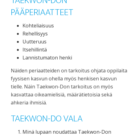
TAEKWON-DON
PÄÄPERIAATTEET
Kohteliaisuus
Rehellisyys
Uutteruus
Itsehillintä
Lannistumaton henki
Näiden periaatteiden on tarkoitus ohjata oppilaita
fyysisen kasvun ohella myös henkisen kasvun
tielle. Näin Taekwon-Don tarkoitus on myös
kasvattaa oikeamielisiä, määrätietoisia sekä
ahkeria ihmisiä.
TAEKWON-DO VALA
Minä lupaan noudattaa Taekwon-Don