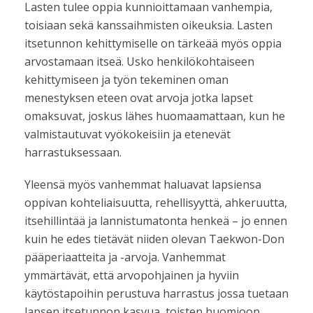
Lasten tulee oppia kunnioittamaan vanhempia,
toisiaan sekä kanssaihmisten oikeuksia. Lasten
itsetunnon kehittymiselle on tärkeää myös oppia
arvostamaan itseä. Usko henkilökohtaiseen
kehittymiseen ja työn tekeminen oman
menestyksen eteen ovat arvoja jotka lapset
omaksuvat, joskus lähes huomaamattaan, kun he
valmistautuvat vyökokeisiin ja etenevät
harrastuksessaan.
Yleensä myös vanhemmat haluavat lapsiensa
oppivan kohteliaisuutta, rehellisyyttä, ahkeruutta,
itsehillintää ja lannistumatonta henkeä – jo ennen
kuin he edes tietävät niiden olevan Taekwon-Don
pääperiaatteita ja -arvoja. Vanhemmat
ymmärtävät, että arvopohjainen ja hyviin
käytöstapoihin perustuva harrastus jossa tuetaan
lapsen itsetunnon kasvua, toisten huomioon