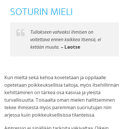
SOTURIN MIELI
Tullakseen vahvaksi ihmisen on
voitettava ennen kaikkea itsensä, ei
ketään muuta.
– Laotse
Kun mieltä sekä kehoa kovetetaan ja oppilaalle
opetetaan poikkeuksellisia taitoja, myös itsehillinnän
kehittäminen on tärkeä osa kasvua ja yleistä
turvallisuutta. Toisaalta oman mielen hallitseminen
tekee ihmisestä myös paremman suoriutujan niin
arjessa kuin poikkeuksellisissa tilanteissa.
Aggressio ei sinällään tarkoita väkivaltaa. Oikein