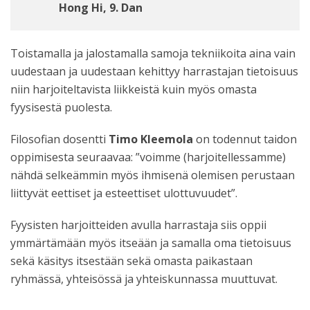
Hong Hi, 9. Dan
Toistamalla ja jalostamalla samoja tekniikoita aina vain
uudestaan ja uudestaan kehittyy harrastajan tietoisuus
niin harjoiteltavista liikkeistä kuin myös omasta
fyysisestä puolesta.
Filosofian dosentti
Timo Kleemola
on todennut taidon
oppimisesta seuraavaa: ”voimme (harjoitellessamme)
nähdä selkeämmin myös ihmisenä olemisen perustaan
liittyvät eettiset ja esteettiset ulottuvuudet”.
Fyysisten harjoitteiden avulla harrastaja siis oppii
ymmärtämään myös itseään ja samalla oma tietoisuus
sekä käsitys itsestään sekä omasta paikastaan
ryhmässä, yhteisössä ja yhteiskunnassa muuttuvat.