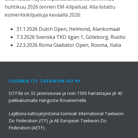
huhtikuu 2026 (ennen EM-kilpailua). Alla listattu
esimerkkikilpailuja keväällä 2026:
31.1.2026 Dutch Open, Helmond, Alankomaat
7.3.2026 Svenska TKD ligan 1, Göteborg, Ruotsi
22.3.2026 Roma Gladiator Open, Rooma, Italia
SUOMEN ITF TAEKWON-DO RY
SITF:llä on 32 jäsenseuraa ja noin 1500 harrastajaa yli 40
paikkakunnalla Hangosta Rovaniemelle.
Lajillisina kattojärjestöinä toimivat International Taekwon-
Do Federation (ITF) ja All European Taekwon-Do
Federation (AETF).