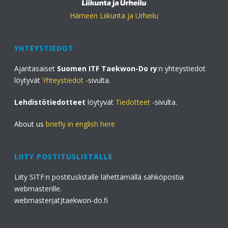
Hämeen Liikunta ja Urheilu
YHTEYSTIEDOT
Ajantasaiset
Suomen ITF Taekwon-Do ry
:n yhteystiedot
löytyvät
Yhteystiedot
-sivulta.
Lehdistötiedotteet
löytyvät
Tiedotteet
-sivulta.
About us
briefly in english here
LIITY POSTITUSLISTALLE
Liity SITF:n postituslistalle lähettämällä sähköpostia
webmasterille.
webmaster(at)taekwon-do.fi