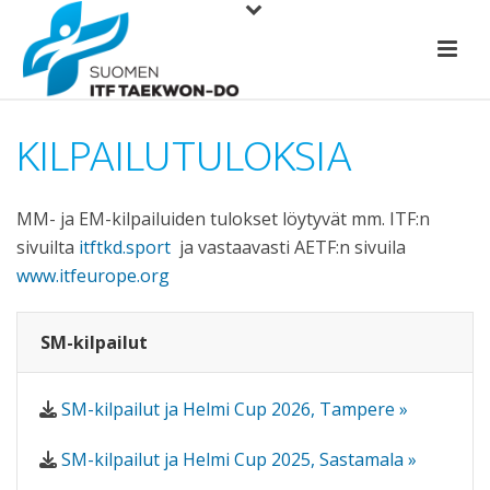
KILPAILUTULOKSIA
MM- ja EM-kilpailuiden tulokset löytyvät mm. ITF:n
sivuilta
itftkd.sport
ja vastaavasti AETF:n sivuila
www.itfeurope.org
SM-kilpailut
SM-kilpailut ja Helmi Cup 2026, Tampere »
SM-kilpailut ja Helmi Cup 2025, Sastamala »