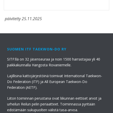
päivitetty 25.11.2025
SUOMEN ITF TAEKWON-DO RY
SITF:llä on 32 jäsenseuraa ja noin 1500 harrastajaa yli 40
paikkakunnalla Hangosta Rovaniemelle.
Lajillisina kattojärjestöinä toimivat International Taekwon-
Do Federation (ITF) ja All European Taekwon-Do
Federation (AETF).
Liiton toiminnan perustana ovat liikunnan eettiset arvot ja
urheilun Reilun pelin periaatteet. Toiminnassa pyritään
edistämään sukupuolten välistä tasa-arvoa.