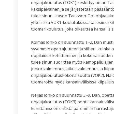
ohjaajakoulutus (TOK1) keskittyy oman Ta
kaksipäiväinen ja se järjestetään pääsääntö
tulee sinun I-tason Taekwon-Do -ohjaajakou
yhteisissä VOK1-koulutuksissa tai esimerkik
tuomarikoulutus, joka oikeuttaa kansallisiss
Kolmas lohko on suunnattu 1.-2. Dan musti
syvemmin opettajuuteen ja siihen, kuinka
oppilaiden kehittäminen ja kokonaisuuden 
tulee sinun suorittaa myös kamppailulajien
juniorivalmennus, aikuisvalmennus ja kilp
ohjaajakoulutuskokonaisuutta (VOK2). Näide
tuomaroida myös kansainvälisissä kilpailuis
Neljäs lohko on suunnattu 3.-9. Dan, opetta
ohjaajakoulutus (TOK3) pohtii kansainväli
kehittämiseen entistä paremmin harrastajia