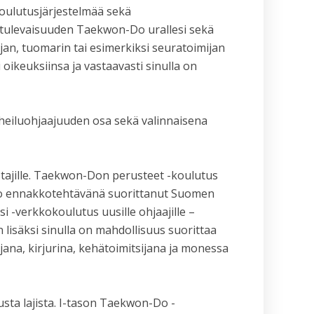
oulutusjärjestelmää sekä
t tulevaisuuden Taekwon-Do urallesi sekä
jan, tuomarin tai esimerkiksi seuratoimijan
oikeuksiinsa ja vastaavasti sinulla on
heiluohjaajuuden osa sekä valinnaisena
astajille. Taekwon-Don perusteet -koulutus
jo ennakkotehtävänä suorittanut Suomen
 -verkkokoulutus uusille ohjaajille –
isäksi sinulla on mahdollisuus suorittaa
ajana, kirjurina, kehätoimitsijana ja monessa
musta lajista. I-tason Taekwon-Do -