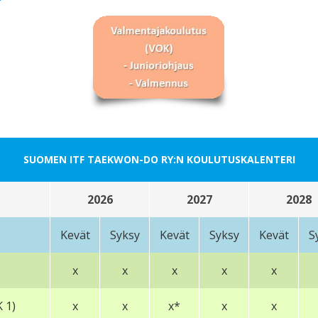
SUOMEN ITF TAEKWON-DO RY:N KOULUTUSKALENTERI
2026
2027
2028
Kevät
Syksy
Kevät
Syksy
Kevät
S
x
x
x
x
x
 1)
x
x
x*
x
x