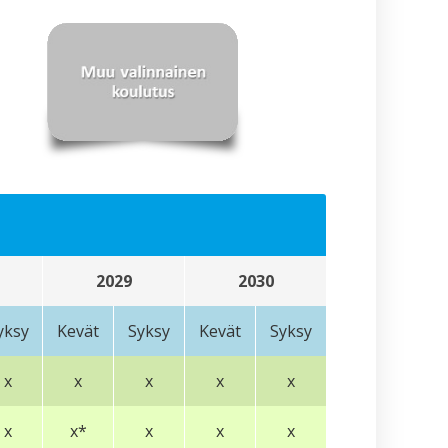
2029
2030
yksy
Kevät
Syksy
Kevät
Syksy
x
x
x
x
x
x
x*
x
x
x