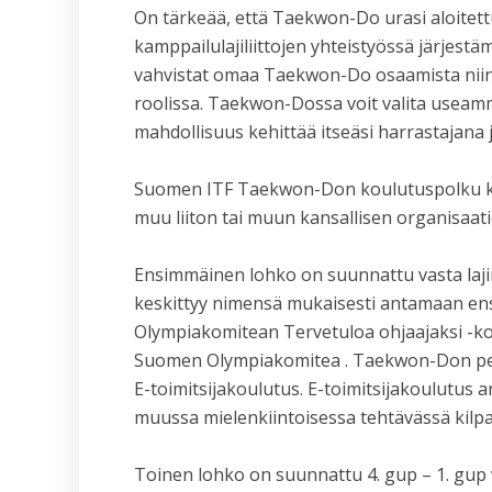
On tärkeää, että Taekwon-Do urasi aloitet
kamppailulajiliittojen yhteistyössä järjes
vahvistat omaa Taekwon-Do osaamista niin h
roolissa. Taekwon-Dossa voit valita useamma
mahdollisuus kehittää itseäsi harrastajana j
Suomen ITF Taekwon-Don koulutuspolku koos
muu liiton tai muun kansallisen organisaati
Ensimmäinen lohko on suunnattu vasta lajin 
keskittyy nimensä mukaisesti antamaan en
Olympiakomitean Tervetuloa ohjaajaksi -kou
Suomen Olympiakomitea . Taekwon-Don perus
E-toimitsijakoulutus. E-toimitsijakoulutus a
muussa mielenkiintoisessa tehtävässä kilpai
Toinen lohko on suunnattu 4. gup – 1. gup vy