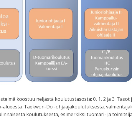
elmä koostuu neljästä koulutustasosta: 0, 1, 2 ja 3. Taso
sa-alueesta: Taekwon-Do -ohjaajakoulutuksesta, valmentaja
alinnaisesta koulutuksesta, esimerkiksi tuomari- ja toimitsij
Ä