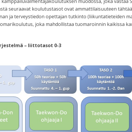
on kamppailuvalmentajakoulutuksen muodossa, joka vastaa 
Tästä seuraavat koulutustasot ovat ammattilaisuuteen tähtä
nan ja terveystiedon opettajan tutkinto (liikuntatieteiden mai
omarikoulutus, joka mahdollistaa tuomaroinnin kaikissa kan
estelmä – liittotasot 0-3