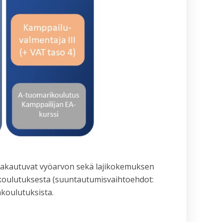
t jakautuvat vyöarvon sekä lajikokemuksen
koulutuksesta (suuntautumisvaihtoehdot:
akoulutuksista.