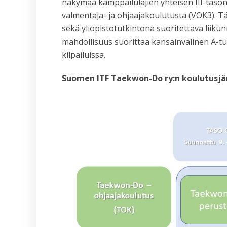
näkymää kamppailulajien yhteisen III-tas
valmentaja- ja ohjaajakoulutusta (VOK3). 
sekä yliopistotutkintona suoritettava liikun
mahdollisuus suorittaa kansainvälinen A-tu
kilpailuissa.
Suomen ITF Taekwon-Do ry:n koulutusjärj