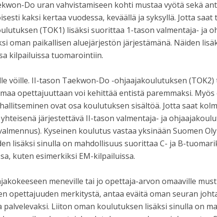
ekwon-Do uran vahvistamiseen kohti mustaa vyötä sekä ant
isesti kaksi kertaa vuodessa, keväällä ja syksyllä. Jotta saa
lutuksen (TOK1) lisäksi suorittaa 1-tason valmentaja- ja o
si oman paikallisen aluejärjestön järjestämänä. Näiden lisäk
a kilpailuissa tuomarointiin.
lle vöille. II-tason Taekwon-Do -ohjaajakoulutuksen (TOK2
 omaa opettajuuttaan voi kehittää entistä paremmaksi. My
hallitseminen ovat osa koulutuksen sisältöä. Jotta saat k
 yhteisenä järjestettävä II-tason valmentaja- ja ohjaajakou
avalmennus). Kyseinen koulutus vastaa yksinään Suomen Oly
n lisäksi sinulla on mahdollisuus suorittaa C- ja B-tuomari
sa, kuten esimerkiksi EM-kilpailuissa.
jakokeeseen meneville tai jo opettaja-arvon omaaville mustil
sen opettajuuden merkitystä, antaa eväitä oman seuran jo
 palvelevaksi. Liiton oman koulutuksen lisäksi sinulla on 