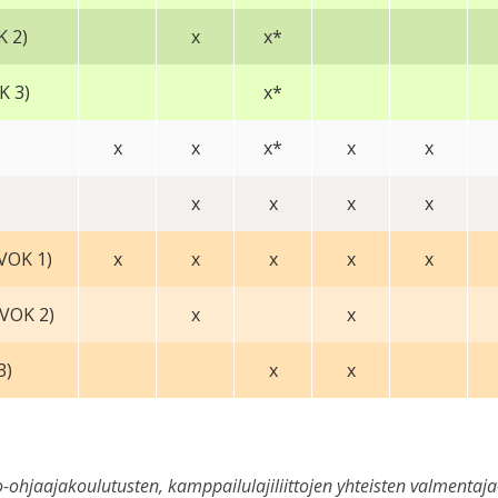
K 2)
x
x*
K 3)
x*
x
x
x*
x
x
x
x
x
x
(VOK 1)
x
x
x
x
x
(VOK 2)
x
x
3)
x
x
ohjaajakoulutusten, kamppailulajiliittojen yhteisten valmentaja