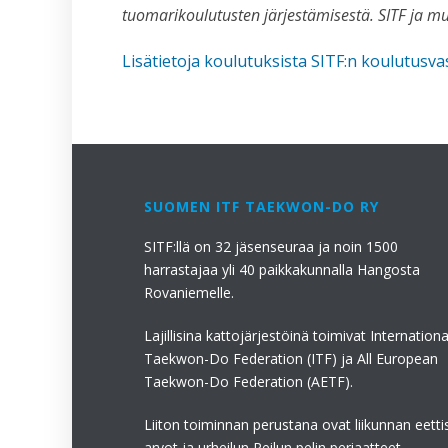
tuomarikoulutusten järjestämisestä. SITF ja muu
Lisätietoja koulutuksista SITF:n koulutusva
SUOMEN ITF TAEKWON-DO RY
SITF:llä on 32 jäsenseuraa ja noin 1500
harrastajaa yli 40 paikkakunnalla Hangosta
Rovaniemelle.
Lajillisina kattojärjestöinä toimivat Internationa
Taekwon-Do Federation (ITF) ja All European
Taekwon-Do Federation (AETF).
Liiton toiminnan perustana ovat liikunnan eetti
arvot ja urheilun Reilun pelin periaatteet.