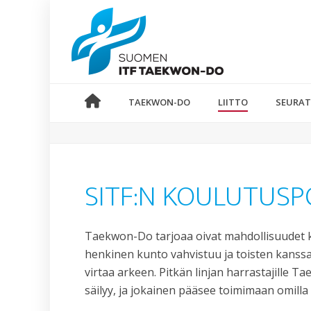
TAEKWON-DO
LIITTO
SEURAT
SITF:N KOULUTUS
Taekwon-Do tarjoaa oivat mahdollisuudet keh
henkinen kunto vahvistuu ja toisten kanss
virtaa arkeen. Pitkän linjan harrastajille T
säilyy, ja jokainen pääsee toimimaan omilla