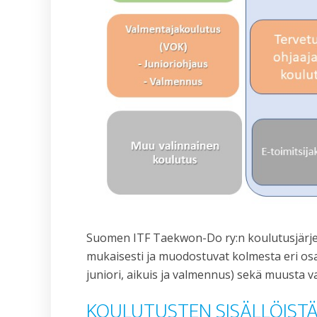
Suomen ITF Taekwon-Do ry:n koulutusjärjest
mukaisesti ja muodostuvat kolmesta eri o
juniori, aikuis ja valmennus) sekä muusta v
KOULUTUSTEN SISÄLLÖIST