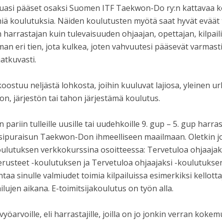
tuasi pääset osaksi Suomen ITF Taekwon-Do ry:n kattavaa k
tämiä koulutuksia. Näiden koulutusten myötä saat hyvät evää
arrastajan kuin tulevaisuuden ohjaajan, opettajan, kilpaili
n eri tien, jota kulkea, joten vahvuutesi pääsevät varmasti 
atkuvasti.
tuu neljästä lohkosta, joihin kuuluvat lajiosa, yleinen ur
on, järjestön tai tahon järjestämä koulutus.
pariin tulleille uusille tai uudehkoille 9. gup – 5. gup harr
sipuraisun Taekwon-Don ihmeelliseen maailmaan. Oletkin 
lutuksen verkkokurssina osoitteessa: Tervetuloa ohjaajaksi
teet -koulutuksen ja Tervetuloa ohjaajaksi -koulutuksen l
ntaa sinulle valmiudet toimia kilpailuissa esimerkiksi kellott
lujen aikana. E-toimitsijakoulutus on työn alla.
öarvoille, eli harrastajille, joilla on jo jonkin verran koke