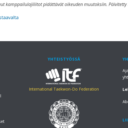
t kamppailulajiliitot pidättävät oikeuden muutoksiin. Päivitetty
staavalta
YHTEISTYÖSSÄ
Y
Aj
yh
International Taekwon-Do Federation
Le
l
Ab
LI
set