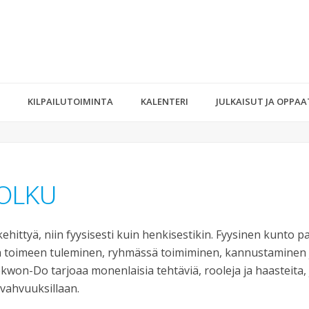
KILPAILUTOIMINTA
KALENTERI
JULKAISUT JA OPPAA
POLKU
ittyä, niin fyysisesti kuin henkisestikin. Fyysinen kunto pa
a toimeen tuleminen, ryhmässä toimiminen, kannustaminen 
aekwon-Do tarjoaa monenlaisia tehtäviä, rooleja ja haasteita, 
 vahvuuksillaan.