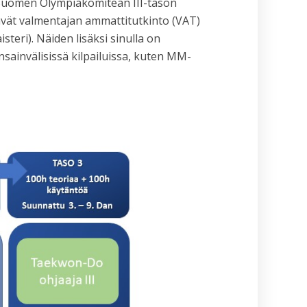
Suomen Olympiakomitean III-tason
ävät valmentajan ammattitutkinto (VAT)
steri). Näiden lisäksi sinulla on
sainvälisissä kilpailuissa, kuten MM-