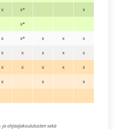
x
x*
x
x*
x
x*
x
x
x
x
x
x
x
x
x
x
x
x
x
x
x
x
- ja ohjaajakoulutusten sekä