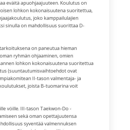
aa eväitä apuohjaajuuteen. Koulutus on
t toisen lohkon kokonaisuutena suoritettua,
hjaajakoulutus, joko kamppailulajien
si sinulla on mahdollisuus suorittaa D-
) tarkoituksena on paneutua hieman
ös oman ryhmän ohjaaminen, omien
olmannen lohkon kokonaisuutena suoritettua
lutus (suuntautumisvaihtoehdot ovat
mpiakomitean II-tason valmentaja- ja
koulutukset, joista B-tuomarina voit
le vöille. III-tason Taekwon-Do -
htamiseen sekä oman opettajuutensa
mahdollisuus syventää valmennuksen