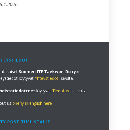
 5.1.2026.
HTEYSTIEDOT
antasaiset
Suomen ITF Taekwon-Do ry
:n
teystiedot löytyvät
Yhteystiedot
-sivulta.
hdistötiedotteet
löytyvät
Tiedotteet
-sivulta.
out us
briefly in english here
ITY POSTITUSLISTALLE