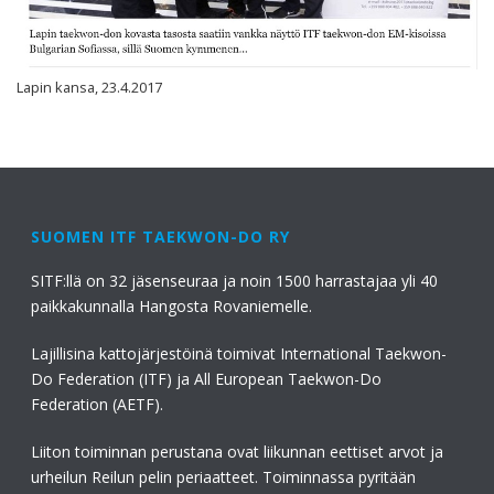
Lapin kansa, 23.4.2017
SUOMEN ITF TAEKWON-DO RY
SITF:llä on 32 jäsenseuraa ja noin 1500 harrastajaa yli 40
paikkakunnalla Hangosta Rovaniemelle.
Lajillisina kattojärjestöinä toimivat International Taekwon-
Do Federation (ITF) ja All European Taekwon-Do
Federation (AETF).
Liiton toiminnan perustana ovat liikunnan eettiset arvot ja
urheilun Reilun pelin periaatteet. Toiminnassa pyritään