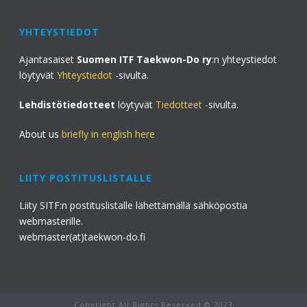
YHTEYSTIEDOT
Ajantasaiset
Suomen ITF Taekwon-Do ry
:n yhteystiedot
löytyvät
Yhteystiedot
-sivulta.
Lehdistötiedotteet
löytyvät
Tiedotteet
-sivulta.
About us
briefly in english here
LIITY POSTITUSLISTALLE
Liity SITF:n postituslistalle lähettämällä sähköpostia
webmasterille.
webmaster(at)taekwon-do.fi
Copyright All Rights Reserved © 2023