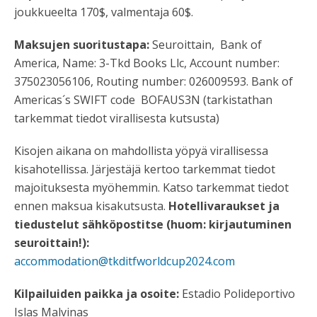
joukkueelta 170$, valmentaja 60$.
Maksujen suoritustapa:
Seuroittain, Bank of
America, Name: 3-Tkd Books Llc, Account number:
375023056106, Routing number: 026009593. Bank of
Americas´s SWIFT code BOFAUS3N (tarkistathan
tarkemmat tiedot virallisesta kutsusta)
Kisojen aikana on mahdollista yöpyä virallisessa
kisahotellissa. Järjestäjä kertoo tarkemmat tiedot
majoituksesta myöhemmin. Katso tarkemmat tiedot
ennen maksua kisakutsusta.
Hotellivaraukset ja
tiedustelut
sähköpostitse (huom: kirjautuminen
seuroittain!):
accommodation@tkditfworldcup2024.com
Kilpailuiden paikka ja osoite:
Estadio Polideportivo
Islas Malvinas