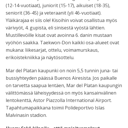
(12-14-vuotiaat), juniorit (15-17), aikuiset (18-35),
seniorit (36-45) ja veteraanit (yli 46-vuotiaat).
Yläikärajaa ei siis ole! Kisoihin voivat osallistua myös
värivyöt, 4. gupista, eli sinisestä vyöstä lähtien.
Mustillevöille kisat ovat avoinna 6. danin mustaan
vyöhön saakka. Taekwon-Don kaikki osa-alueet ovat
mukana: liikesarjat, ottelu, voimamurskaus,
erikoistekniikka ja näytösottelu.
Mar del Platan kaupunki on noin 5,5 tunnin juna- tai
bussiyhteyden päässä Buenos Airesista. Jos paikalle
on tarvetta saapua lentäen, Mar del Platan kaupungin
välittömässä läheisyydessä on myös kansainvälinen
lentokenttä, Astor Piazzolla International Airport.
Tapahtumapaikkana toimii Polideportivo Islas
Malvinasin stadion.