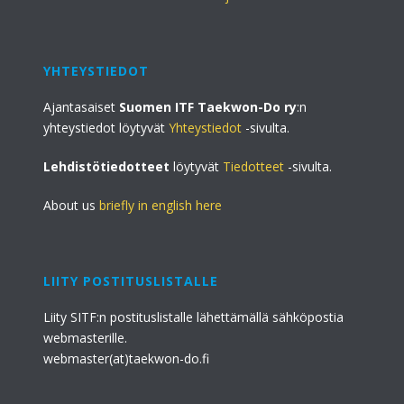
YHTEYSTIEDOT
Ajantasaiset
Suomen ITF Taekwon-Do ry
:n
yhteystiedot löytyvät
Yhteystiedot
-sivulta.
Lehdistötiedotteet
löytyvät
Tiedotteet
-sivulta.
About us
briefly in english here
LIITY POSTITUSLISTALLE
Liity SITF:n postituslistalle lähettämällä sähköpostia
webmasterille.
webmaster(at)taekwon-do.fi