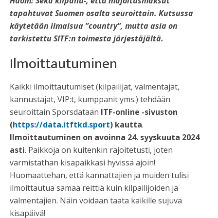
Huom: Sekä kilpailu-, että majoitusmaksut
tapahtuvat Suomen osalta seuroittain. Kutsussa
käytetään ilmaisua ”country”, mutta asia on
tarkistettu SITF:n toimesta järjestäjältä.
Ilmoittautuminen
Kaikki ilmoittautumiset (kilpailijat, valmentajat,
kannustajat, VIP:t, kumppanit yms.) tehdään
seuroittain Sporsdataan
ITF-online -sivuston
(
https://data.itftkd.sport
) kautta
.
Ilmoittautuminen on avoinna 24. syyskuuta 2024
asti
. Paikkoja on kuitenkin rajoitetusti, joten
varmistathan kisapaikkasi hyvissä ajoin!
Huomaattehan, että kannattajien ja muiden tulisi
ilmoittautua samaa reittiä kuin kilpailijoiden ja
valmentajien. Näin voidaan taata kaikille sujuva
kisapäivä!