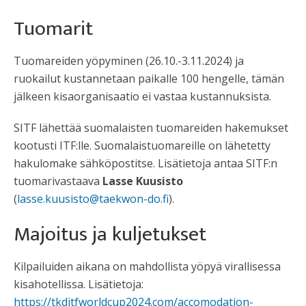
Tuomarit
Tuomareiden yöpyminen (26.10.-3.11.2024) ja
ruokailut kustannetaan paikalle 100 hengelle, tämän
jälkeen kisaorganisaatio ei vastaa kustannuksista.
SITF lähettää suomalaisten tuomareiden hakemukset
kootusti ITF:lle. Suomalaistuomareille on lähetetty
hakulomake sähköpostitse. Lisätietoja antaa SITF:n
tuomarivastaava
Lasse Kuusisto
(
lasse.kuusisto@taekwon-do.fi
).
Majoitus ja kuljetukset
Kilpailuiden aikana on mahdollista yöpyä virallisessa
kisahotellissa. Lisätietoja:
https://tkditfworldcup2024.com/accomodation-