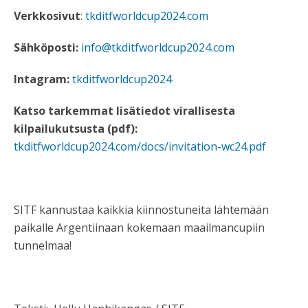
Verkkosivut
:
tkditfworldcup2024.com
Sähköposti:
info@tkditfworldcup2024.com
Intagram:
tkditfworldcup2024
Katso
tarkemmat lisätiedot virallisesta
kilpailukutsus
ta (pdf):
tkditfworldcup2024.com/docs/invitation-wc24.pdf
SITF kannustaa kaikkia kiinnostuneita lähtemään
paikalle Argentiinaan kokemaan maailmancupiin
tunnelmaa!