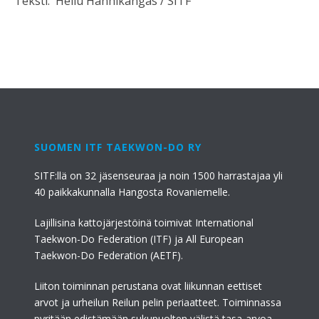
Teksti: Hellu Hanhikangas / SITF
SUOMEN ITF TAEKWON-DO RY
SITF:llä on 32 jäsenseuraa ja noin 1500 harrastajaa yli
40 paikkakunnalla Hangosta Rovaniemelle.
Lajillisina kattojärjestöinä toimivat International
Taekwon-Do Federation (ITF) ja All European
Taekwon-Do Federation (AETF).
Liiton toiminnan perustana ovat liikunnan eettiset
arvot ja urheilun Reilun pelin periaatteet. Toiminnassa
pyritään edistämään sukupuolten välistä tasa-arvoa.