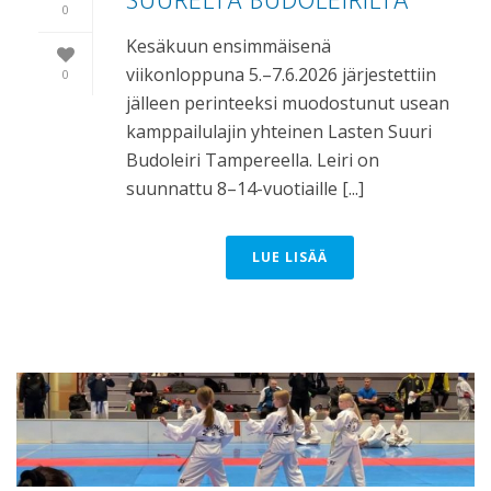
SUURELTA BUDOLEIRILTÄ
0
Kesäkuun ensimmäisenä
viikonloppuna 5.–7.6.2026 järjestettiin
0
jälleen perinteeksi muodostunut usean
kamppailulajin yhteinen Lasten Suuri
Budoleiri Tampereella. Leiri on
suunnattu 8–14-vuotiaille [...]
LUE LISÄÄ