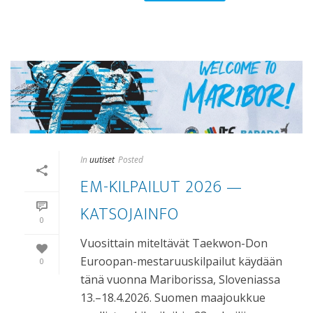
In
uutiset
Posted
EM-KILPAILUT 2026 —
KATSOJAINFO
0
Vuosittain miteltävät Taekwon-Don
Euroopan-mestaruuskilpailut käydään
0
tänä vuonna Mariborissa, Sloveniassa
13.–18.4.2026. Suomen maajoukkue