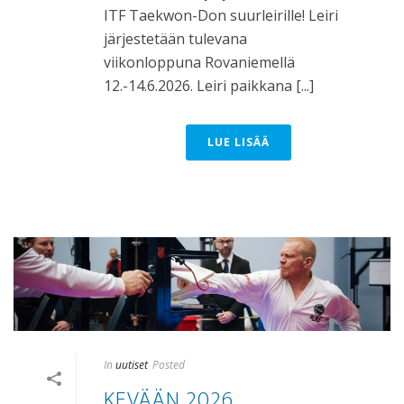
ITF Taekwon-Don suurleirille! Leiri
järjestetään tulevana
viikonloppuna Rovaniemellä
12.-14.6.2026. Leiri paikkana [...]
LUE LISÄÄ
In
uutiset
Posted
KEVÄÄN 2026