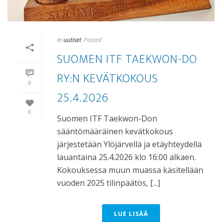
In
uutiset
Posted
SUOMEN ITF TAEKWON-DO
RY:N KEVÄTKOKOUS
0
25.4.2026
0
Suomen ITF Taekwon-Don
sääntömääräinen kevätkokous
järjestetään Ylöjärvellä ja etäyhteydellä
lauantaina 25.4.2026 klo 16:00 alkaen.
Kokouksessa muun muassa käsitellään
vuoden 2025 tilinpäätös, [...]
LUE LISÄÄ