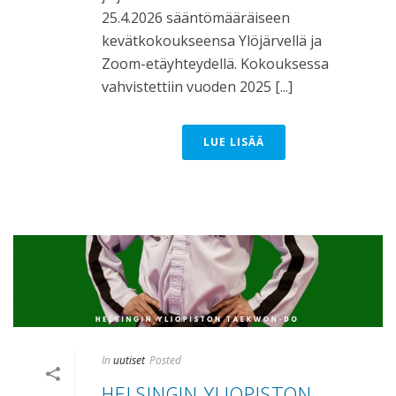
25.4.2026 sääntömääräiseen
kevätkokoukseensa Ylöjärvellä ja
Zoom-etäyhteydellä. Kokouksessa
vahvistettiin vuoden 2025 [...]
LUE LISÄÄ
In
uutiset
Posted
HELSINGIN YLIOPISTON