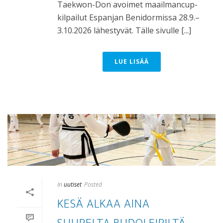
Taekwon-Don avoimet maailmancup-
kilpailut Espanjan Benidormissa 28.9.–
3.10.2026 lähestyvät. Tälle sivulle [...]
LUE LISÄÄ
In
uutiset
Posted
KESÄ ALKAA AINA