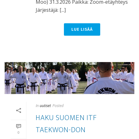
Moo) 31.3.2026 Paikka: Zoom-etäyhteys
Järjestäjä: [...]
LUE LISÄÄ
In
uutiset
Posted
HAKU SUOMEN ITF
TAEKWON-DON
0