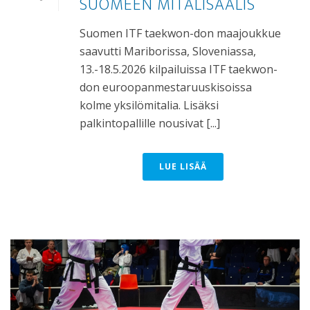
SUOMEEN MITALISAALIS
Suomen ITF taekwon-don maajoukkue
saavutti Mariborissa, Sloveniassa,
13.-18.5.2026 kilpailuissa ITF taekwon-
don euroopanmestaruuskisoissa
kolme yksilömitalia. Lisäksi
palkintopallille nousivat [...]
LUE LISÄÄ