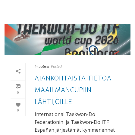
In
uutiset
Posted
AJANKOHTAISTA TIETOA
MAAILMANCUPIIN
0
LÄHTIJÖILLE
0
International Taekwon-Do
Federationin ja Taekwon-Do ITF
Españan järjestämät kymmenennet