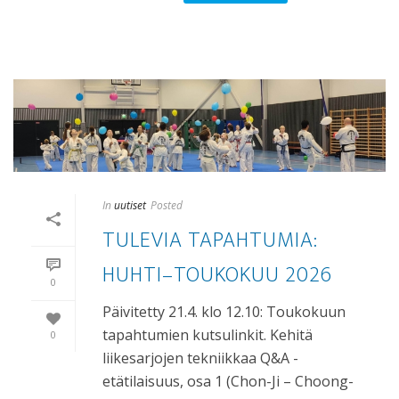
In
uutiset
Posted
TULEVIA TAPAHTUMIA:
HUHTI–TOUKOKUU 2026
0
Päivitetty 21.4. klo 12.10: Toukokuun
tapahtumien kutsulinkit. Kehitä
0
liikesarjojen tekniikkaa Q&A -
etätilaisuus, osa 1 (Chon-Ji – Choong-