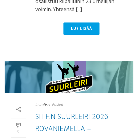
osallistuu kilpailuihin 23 urheilijan
voimin. Yhteensä [...]
LUE LISÄÄ
In
uutiset
Posted
SITF:N SUURLEIRI 2026
ROVANIEMELLÄ –
0