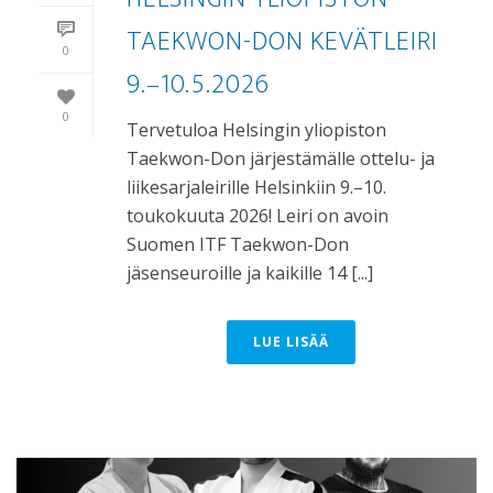
TAEKWON-DON KEVÄTLEIRI
0
9.–10.5.2026
0
Tervetuloa Helsingin yliopiston
Taekwon-Don järjestämälle ottelu- ja
liikesarjaleirille Helsinkiin 9.–10.
toukokuuta 2026! Leiri on avoin
Suomen ITF Taekwon-Don
jäsenseuroille ja kaikille 14 [...]
LUE LISÄÄ