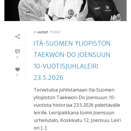
In
uutiset
Posted
ITÄ-SUOMEN YLIOPISTON
TAEKWON-DO JOENSUUN
0
10-VUOTISJUHLALEIRI
23.5.2026
0
Tervetuloa juhlistamaan Itä-Suomen
yliopiston Taekwon-Do Joensuun 10-
vuotista historiaa 23.5.2026 pidettävälle
leirille. Leiripaikkana toimii Joensuun
urheilutalo, Koskikatu 12, Joensuu. Leiri
on [...]