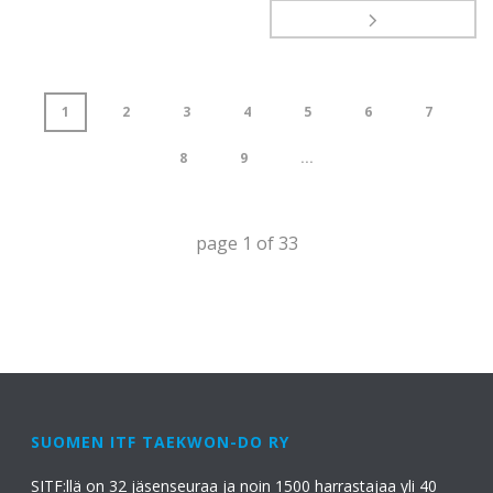
1
2
3
4
5
6
7
8
9
...
page
1
of
33
SUOMEN ITF TAEKWON-DO RY
SITF:llä on 32 jäsenseuraa ja noin 1500 harrastajaa yli 40