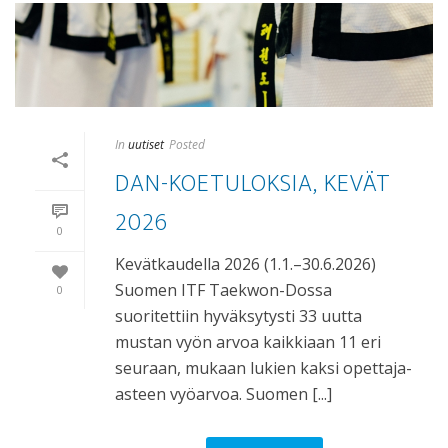
In
uutiset
Posted
DAN-KOETULOKSIA, KEVÄT
2026
0
Kevätkaudella 2026 (1.1.–30.6.2026)
Suomen ITF Taekwon-Dossa
0
suoritettiin hyväksytysti 33 uutta
mustan vyön arvoa kaikkiaan 11 eri
seuraan, mukaan lukien kaksi opettaja-
asteen vyöarvoa. Suomen [...]