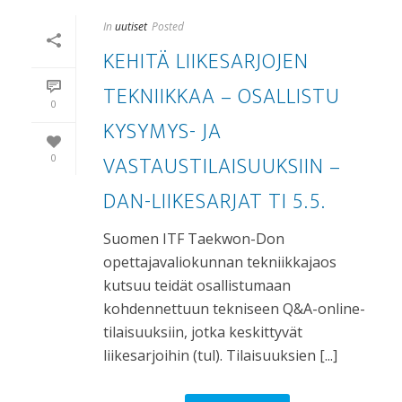
In
uutiset
Posted
KEHITÄ LIIKESARJOJEN
TEKNIIKKAA – OSALLISTU
0
KYSYMYS- JA
VASTAUSTILAISUUKSIIN –
0
DAN-LIIKESARJAT TI 5.5.
Suomen ITF Taekwon-Don
opettajavaliokunnan tekniikkajaos
kutsuu teidät osallistumaan
kohdennettuun tekniseen Q&A-online-
tilaisuuksiin, jotka keskittyvät
liikesarjoihin (tul). Tilaisuuksien [...]