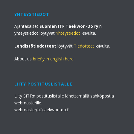
YHTEYSTIEDOT
Ajantasaiset
Suomen ITF Taekwon-Do ry
:n
yhteystiedot löytyvät
Yhteystiedot
-sivulta.
Lehdistötiedotteet
löytyvät
Tiedotteet
-sivulta.
About us
briefly in english here
LIITY POSTITUSLISTALLE
Liity SITF:n postituslistalle lähettämällä sähköpostia
webmasterille.
webmaster(at)taekwon-do.fi