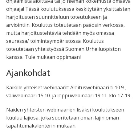
ohjaamista aloittava tai jo hieman kokemusta omaava
ohjaaja! Tässä koulutuksessa keskitytään yksittäisten
harjoitusten suunnitteluun toteutukseen ja
arviointiin. Koulutus toteutetaan pääosin verkossa,
mutta harjoitustehtäviä tehdään myös omassa
seurassa/ toimintaympäristössä. Koulutus
toteutetaan yhteistyössä Suomen Urheiluopiston
kanssa. Tule mukaan oppimaan!
Ajankohdat
Kaikille yhteiset webinaarit: Aloituswebinaari ti 10.9.,
väliwebinaari 15.10. ja loppuwebinaari 19.11. klo 17-19.
Näiden yhteisten webinaarien lisäksi koulutukseen
kuuluu lajiosa, joka suoritetaan oman lajin oman
tapahtumakalenterin mukaan.