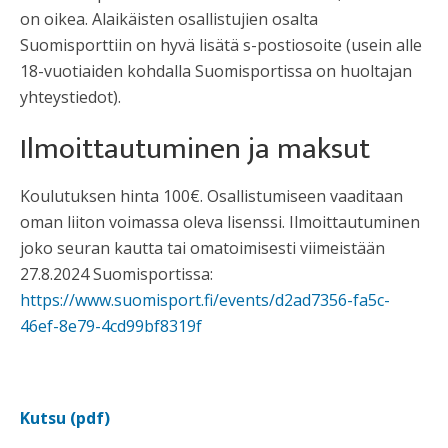
on oikea. Alaikäisten osallistujien osalta
Suomisporttiin on hyvä lisätä s-postiosoite (usein alle
18-vuotiaiden kohdalla Suomisportissa on huoltajan
yhteystiedot).
Ilmoittautuminen ja maksut
Koulutuksen hinta 100€. Osallistumiseen vaaditaan
oman liiton voimassa oleva lisenssi. Ilmoittautuminen
joko seuran kautta tai omatoimisesti viimeistään
27.8.2024 Suomisportissa:
https://www.suomisport.fi/events/d2ad7356-fa5c-
46ef-8e79-4cd99bf8319f
Kutsu (pdf)