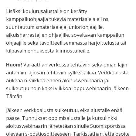
Lisäksi koulutusalustalle on kerätty
kamppailuohjaajia tukevia materiaaleja eli ns.
suuntautumismateriaaleja junioriohjaajille,
aikuisharrastajien ohjaajille, soveltavan kamppailun
ohjaajille sekä tavoitteellisemmasta harjoittelusta tai
kilpavalmennuksesta kiinnostuneille.
Huom!
Varaathan verkossa tehtäviin sekä oman lajin
antamiin lajiosan tehtäviin kylliksi aikaa. Verkkoalusta
aukeaa n. viikkoa ennen aloituswebinaaria ja
sulkeutuu noin kaksi viikkoa loppuwebinaarin jälkeen.
Tämän
jälkeen verkkoalusta sulkeutuu, eikä alustalle enää
pääse. Tunnukset oppimisalustalle ja kutsulinkki
aloituswebinaarin lähetetään sinulle Suomisportissa
olevaan s-postiosoitteeseen. Tarkistathan, että osoite