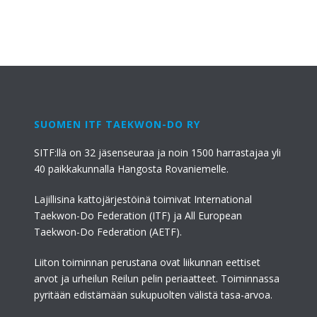
SUOMEN ITF TAEKWON-DO RY
SITF:llä on 32 jäsenseuraa ja noin 1500 harrastajaa yli
40 paikkakunnalla Hangosta Rovaniemelle.
Lajillisina kattojärjestöinä toimivat International
Taekwon-Do Federation (ITF) ja All European
Taekwon-Do Federation (AETF).
Liiton toiminnan perustana ovat liikunnan eettiset
arvot ja urheilun Reilun pelin periaatteet. Toiminnassa
pyritään edistämään sukupuolten välistä tasa-arvoa.