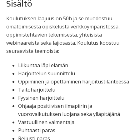
Sisältö
Koulutuksen laajuus on 50h ja se muodostuu
omatoimisesta opiskelusta verkkoympäristössä,
oppimistehtävien tekemisestä, yhteisistä
webinaareista sekä lajiosasta. Koulutus koostuu
seuraavista teemoista:
Liikuntaa läpi elämän
Harjoittelun suunnittelu
Oppiminen ja opettaminen harjoitustilanteessa
Taitoharjoittelu
Fyysinen harjoittelu
Ohjaaja positiivisen ilmapiirin ja
vuorovaikutuksen luojana sekä ylläpitäjänä
Vastuullinen valmentaja
Puhtaasti paras
Reilusti paras