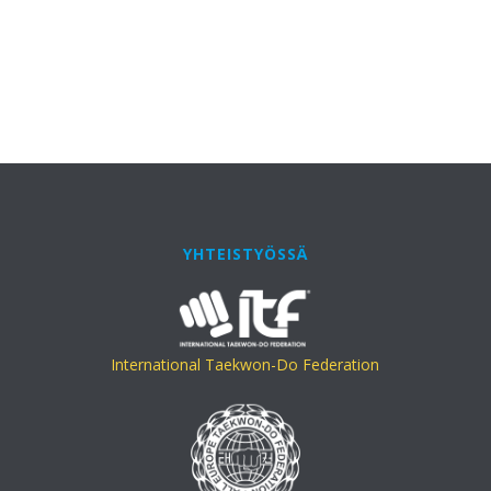
YHTEISTYÖSSÄ
International Taekwon-Do Federation