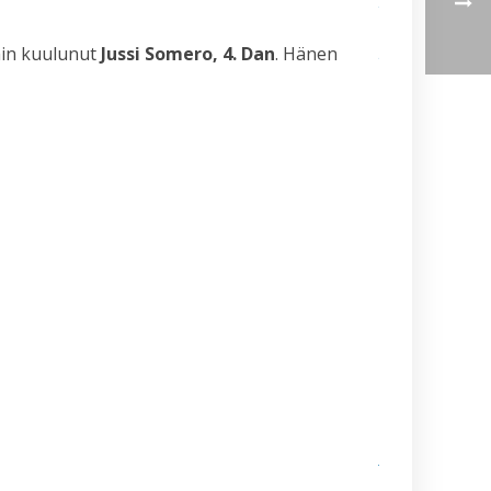
tekniikkaa –
osallistu kysym
ja
ihin kuulunut
Jussi Somero, 4. Dan
. Hänen
vastaustilaisuuk
– Dan-liikesarjat
5.5.
Suomen ITF
Taekwon-Don
kevätkokoukse
päätöksiä
25.4.2026
Helsingin
yliopiston
Taekwon-
Don
kevätleiri
9.–
10.5.2026
Itä-Suomen
yliopiston
Taekwon-Do
Joensuun 10-
vuotisjuhlaleiri