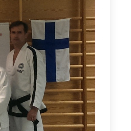
Kamppailulajien
tason ohjaaja- 
valmentajakoul
(VOK 2) kausi
2026–2027
Ajankohtaista
tietoa
maailmancupiin
lähtijöille
Kesä alkaa
aina
Suurelta
Budoleiriltä
Rasbudo
Open
2026
(Black
Belt Cup
3/2026)
Dan-
koetuloksia,
kevät 2026