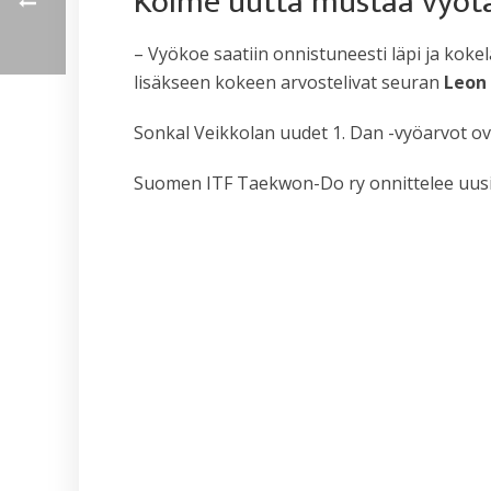
Kolme uutta mustaa vyöt
– Vyökoe saatiin onnistuneesti läpi ja koke
lisäkseen kokeen arvostelivat seuran
Leon 
Sonkal Veikkolan uudet 1. Dan -vyöarvot o
Suomen ITF Taekwon-Do ry onnittelee uusi