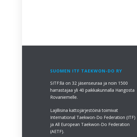
SUOMEN ITF TAEKWON-DO RY
SITF:llä on 32 jäsenseuraa ja noin 1500
harrastajaa yli 40 paikkakunnalla Hangosta
Rovaniemelle.
Lajillisina kattojärjestöinä toimivat
International Taekwon-Do Federation (ITF)
ja All European Taekwon-Do Federation
(AETF).