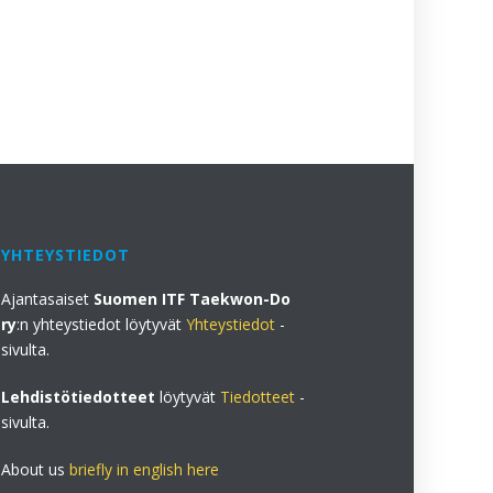
23.5.2026
YHTEYSTIEDOT
Ajantasaiset
Suomen ITF Taekwon-Do
ry
:n yhteystiedot löytyvät
Yhteystiedot
-
sivulta.
Lehdistötiedotteet
löytyvät
Tiedotteet
-
sivulta.
About us
briefly in english here