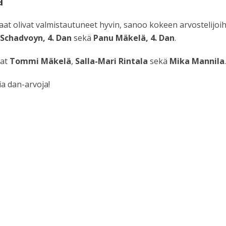
ä
laat olivat valmistautuneet hyvin, sanoo kokeen arvostelijo
Schadvoyn, 4. Dan
sekä
Panu Mäkelä, 4. Dan
.
vat
Tommi Mäkelä
,
Salla-Mari Rintala
sekä
Mika Mannila
.
a dan-arvoja!