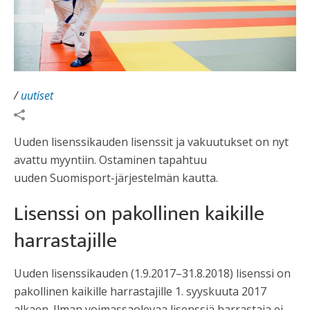
/
uutiset
Uuden lisenssikauden lisenssit ja vakuutukset on nyt
avattu myyntiin. Ostaminen tapahtuu
uuden Suomisport-järjestelmän kautta.
Lisenssi on pakollinen kaikille
harrastajille
Uuden lisenssikauden (1.9.2017–31.8.2018) lisenssi on
pakollinen kaikille harrastajille 1. syyskuuta 2017
alkaen. Ilman voimassaolevaa lisenssiä harrastaja ei