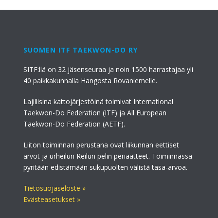
SUOMEN ITF TAEKWON-DO RY
SITF:llä on 32 jäsenseuraa ja noin 1500 harrastajaa yli
40 paikkakunnalla Hangosta Rovaniemelle.
Lajillisina kattojärjestöinä toimivat International
Taekwon-Do Federation (ITF) ja All European
Taekwon-Do Federation (AETF).
Liiton toiminnan perustana ovat liikunnan eettiset
arvot ja urheilun Reilun pelin periaatteet. Toiminnassa
pyritään edistämään sukupuolten välistä tasa-arvoa.
Tietosuojaseloste »
Evästeasetukset »