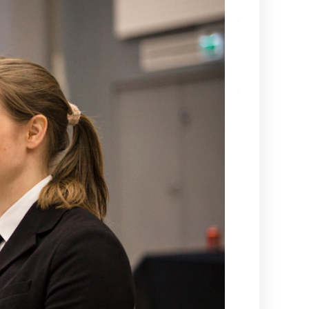
Kamppailulajien
tason ohjaaja- 
valmentajakoul
(VOK 2) kausi
2026–2027
Ajankohtaista
tietoa
maailmancupiin
lähtijöille
Kesä alkaa
aina
Suurelta
Budoleiriltä
Rasbudo
Open
2026
(Black
Belt Cup
3/2026)
Dan-
koetuloksia,
kevät 2026