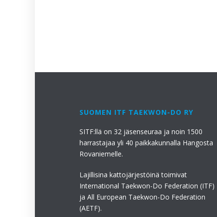
SUOMEN ITF TAEKWON-DO RY
SITF:llä on 32 jäsenseuraa ja noin 1500
harrastajaa yli 40 paikkakunnalla Hangosta
Rovaniemelle.
Lajillisina kattojärjestöinä toimivat
International Taekwon-Do Federation (ITF)
ja All European Taekwon-Do Federation
(AETF).