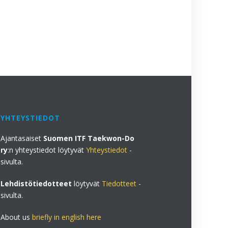
23.5.2026
YHTEYSTIEDOT
Ajantasaiset
Suomen ITF Taekwon-Do
ry
:n yhteystiedot löytyvät
Yhteystiedot
-
sivulta.
Lehdistötiedotteet
löytyvät
Tiedotteet
-
sivulta.
About us
briefly in english here