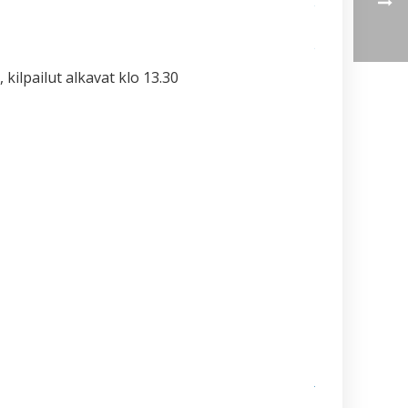
tekniikkaa –
osallistu kysym
ja
vastaustilaisuuk
– Dan-liikesarjat
 kilpailut alkavat klo 13.30
5.5.
Suomen ITF
Taekwon-Don
kevätkokoukse
päätöksiä
25.4.2026
Helsingin
yliopiston
Taekwon-
Don
kevätleiri
9.–
10.5.2026
Itä-Suomen
yliopiston
Taekwon-Do
Joensuun 10-
vuotisjuhlaleiri