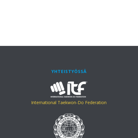
YHTEISTYÖSSÄ
International Taekwon-Do Federation