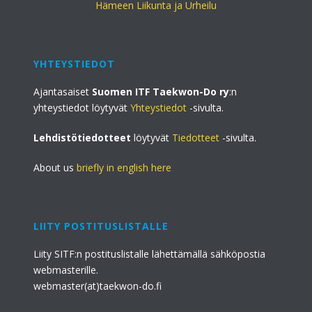
Hämeen Liikunta ja Urheilu
YHTEYSTIEDOT
Ajantasaiset
Suomen ITF Taekwon-Do ry
:n
yhteystiedot löytyvät
Yhteystiedot
-sivulta.
Lehdistötiedotteet
löytyvät
Tiedotteet
-sivulta.
About us
briefly in english here
LIITY POSTITUSLISTALLE
Liity SITF:n postituslistalle lähettämällä sähköpostia
webmasterille.
webmaster(at)taekwon-do.fi