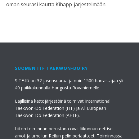
oman seurasi kautta Kihapp-järjestelmään.
SUOMEN ITF TAEKWON-DO RY
SITF:llä on 32 jäsenseuraa ja noin 1500 harrastajaa yli
40 paikkakunnalla Hangosta Rovaniemelle.
Lajillisina kattojärjestöinä toimivat International
Taekwon-Do Federation (ITF) ja All European
Taekwon-Do Federation (AETF).
Liiton toiminnan perustana ovat liikunnan eettiset
arvot ja urheilun Reilun pelin periaatteet. Toiminnassa