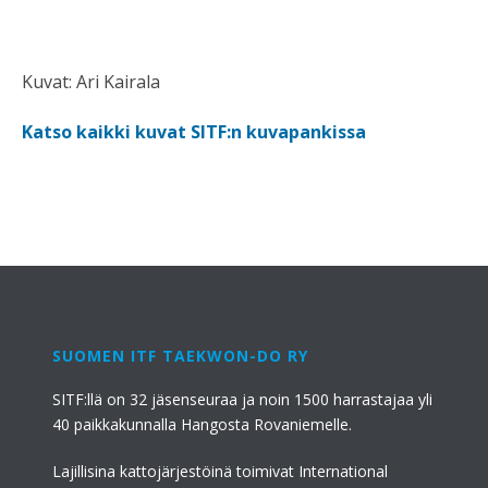
Kuvat: Ari Kairala
Katso kaikki kuvat SITF:n kuvapankissa
SUOMEN ITF TAEKWON-DO RY
SITF:llä on 32 jäsenseuraa ja noin 1500 harrastajaa yli
40 paikkakunnalla Hangosta Rovaniemelle.
Lajillisina kattojärjestöinä toimivat International