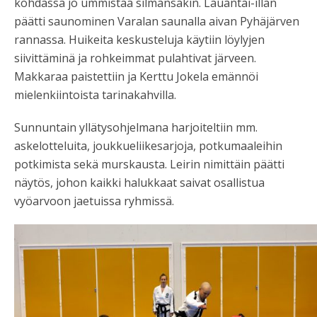
kohdassa jo ummistaa silmänsäkin. Lauantai-illan
päätti saunominen Varalan saunalla aivan Pyhäjärven
rannassa. Huikeita keskusteluja käytiin löylyjen
siivittäminä ja rohkeimmat pulahtivat järveen.
Makkaraa paistettiin ja Kerttu Jokela emännöi
mielenkiintoista tarinakahvilla.
Sunnuntain yllätysohjelmana harjoiteltiin mm.
askelotteluita, joukkueliikesarjoja, potkumaaleihin
potkimista sekä murskausta. Leirin nimittäin päätti
näytös, johon kaikki halukkaat saivat osallistua
vyöarvoon jaetuissa ryhmissä.