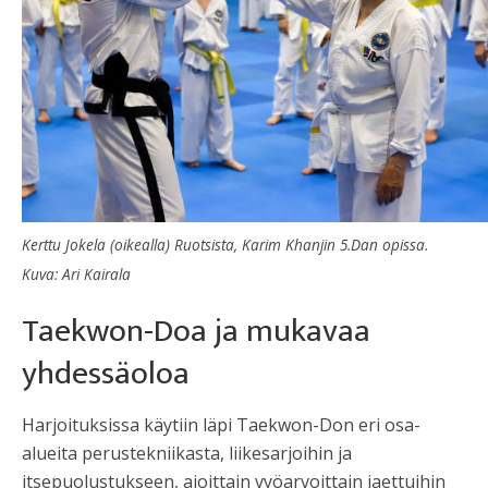
Kerttu Jokela (oikealla) Ruotsista, Karim Khanjin 5.Dan opissa.
Kuva: Ari Kairala
Taekwon-Doa ja mukavaa
yhdessäoloa
Harjoituksissa käytiin läpi Taekwon-Don eri osa-
alueita perustekniikasta, liikesarjoihin ja
itsepuolustukseen, ajoittain vyöarvoittain jaettuihin