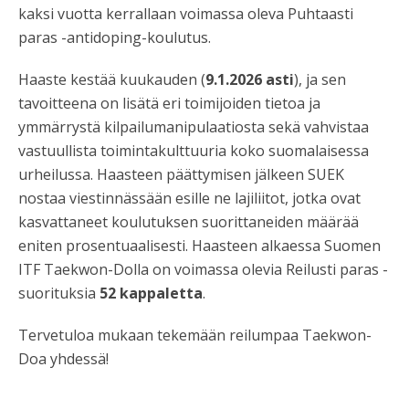
kaksi vuotta kerrallaan voimassa oleva Puhtaasti
paras -antidoping-koulutus.
Haaste kestää kuukauden (
9.1.2026 asti
), ja sen
tavoitteena on lisätä eri toimijoiden tietoa ja
ymmärrystä kilpailumanipulaatiosta sekä vahvistaa
vastuullista toimintakulttuuria koko suomalaisessa
urheilussa. Haasteen päättymisen jälkeen SUEK
nostaa viestinnässään esille ne lajiliitot, jotka ovat
kasvattaneet koulutuksen suorittaneiden määrää
eniten prosentuaalisesti. Haasteen alkaessa Suomen
ITF Taekwon-Dolla on voimassa olevia Reilusti paras -
suorituksia
52 kappaletta
.
Tervetuloa mukaan tekemään reilumpaa Taekwon-
Doa yhdessä!