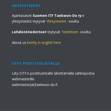
YHTEYSTIEDOT
Ajantasaiset
Suomen ITF Taekwon-Do ry
:n
yhteystiedot löytyvät
Yhteystiedot
-sivulta.
Lehdistötiedotteet
löytyvät
Tiedotteet
-sivulta.
About us
briefly in english here
LIITY POSTITUSLISTALLE
Liity SITF:n postituslistalle lähettämällä sähköpostia
webmasterille.
webmaster(at)taekwon-do.fi