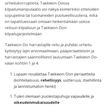
urheilukorruptiota. Taekwon-Dossa
kilpailumanipulaatio voi näkyä esimerkiksi otteluiden
sopupelinä tai tuomareiden puolueellisuutena, mikä
on tapahtuessaan omiaan heikentämään uskoa
reiluun kilpailuun ja Taekwon-Don
kilpailujärjestelmään.
Taekwon-Do-harrastajille reilu ja puhdas urheilu
kytkeytyy lajin arvomaailmaan, pääperiaatteisiin ja
harrastajien säännöllisesti lausumaan Taekwon-Do-
valan kohtiin 1 ja 4:
Lupaan noudattaa Taekwon-Don periaatteita
(kohteliaisuus,
rehellisyys
, uutteruus, itsehillintä
ja lannistumaton henki)
Tulen olemaan puolestapuhuja vapaudelle ja
oikeudenmukaisuudelle