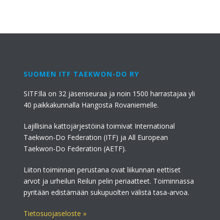
SUOMEN ITF TAEKWON-DO RY
SITF:llä on 32 jäsenseuraa ja noin 1500 harrastajaa yli
40 paikkakunnalla Hangosta Rovaniemelle.
Lajillisina kattojärjestöinä toimivat International
Taekwon-Do Federation (ITF) ja All European
Taekwon-Do Federation (AETF).
Liiton toiminnan perustana ovat liikunnan eettiset
arvot ja urheilun Reilun pelin periaatteet. Toiminnassa
pyritään edistämään sukupuolten välistä tasa-arvoa.
Tietosuojaseloste »