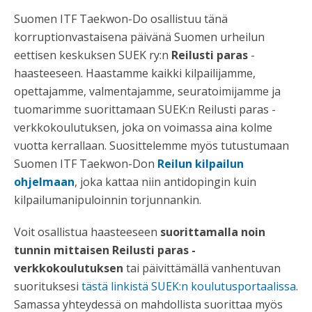
Suomen ITF Taekwon-Do osallistuu tänä
korruptionvastaisena päivänä Suomen urheilun
eettisen keskuksen SUEK ry:n
Reilusti paras
-
haasteeseen. Haastamme kaikki kilpailijamme,
opettajamme, valmentajamme, seuratoimijamme ja
tuomarimme suorittamaan SUEK:n Reilusti paras -
verkkokoulutuksen, joka on voimassa aina kolme
vuotta kerrallaan. Suosittelemme myös tutustumaan
Suomen ITF Taekwon-Don
Reilun kilpailun
ohjelmaan
, joka kattaa niin antidopingin kuin
kilpailumanipuloinnin torjunnankin.
Voit osallistua haasteeseen
suorittamalla noin
tunnin mittaisen Reilusti paras -
verkkokoulutuksen
tai päivittämällä vanhentuvan
suorituksesi
tästä linkistä SUEK:n koulutusportaalissa
.
Samassa yhteydessä on mahdollista suorittaa myös