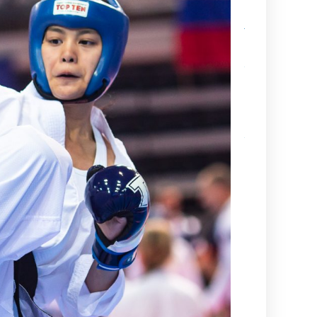
Sabumnim
Jukka Nyman
muistoissamm
Kamppailulajien
tason ohjaaja- 
valmentajakoul
(VOK 2) kausi
2026–2027
Ajankohtaista
tietoa
maailmancupiin
lähtijöille
Kesä alkaa
aina
Suurelta
Budoleiriltä
Rasbudo
Open
2026
(Black
Belt Cup
3/2026)