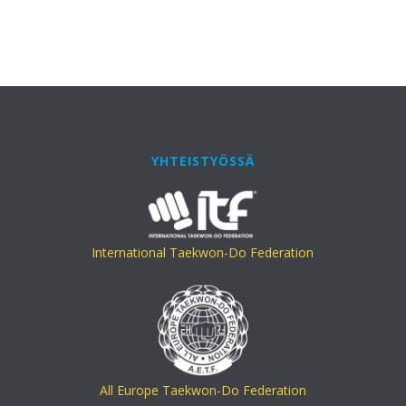
YHTEISTYÖSSÄ
International Taekwon-Do Federation
All Europe Taekwon-Do Federation