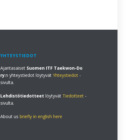
YHTEYSTIEDOT
Ajantasaiset
Suomen ITF Taekwon-Do
ry
:n yhteystiedot löytyvät
Yhteystiedot
-
sivulta.
Lehdistötiedotteet
löytyvät
Tiedotteet
-
sivulta.
About us
briefly in english here