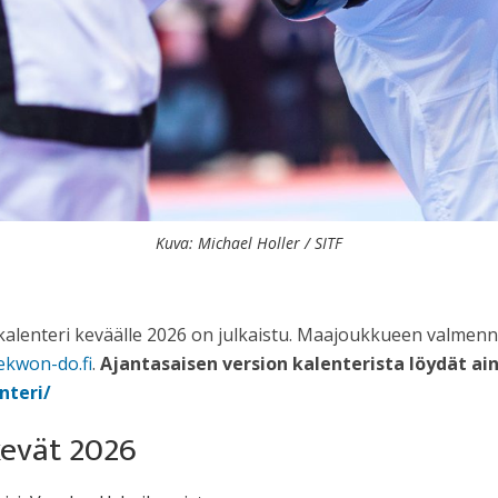
Kuva: Michael Holler / SITF
nteri keväälle 2026 on julkaistu. Maajoukkueen valmennu
ekwon-do.fi
.
Ajantasaisen version kalenterista löydät ai
nteri/
kevät 2026