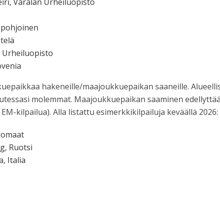
iri, Varalan Urheiluopisto
, pohjoinen
telä
n Urheiluopisto
ovenia
uepaikkaa hakeneille/maajoukkuepaikan saaneille. Alueellise
i halutessasi molemmat. Maajoukkuepaikan saaminen edellyttä
-kilpailua). Alla listattu esimerkkikilpailuja keväällä 2026:
komaat
g, Ruotsi
 Italia