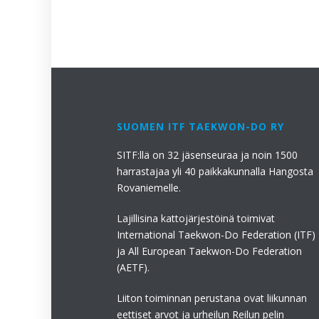
SUOMEN ITF TAEKWON-DO RY
SITF:llä on 32 jäsenseuraa ja noin 1500
harrastajaa yli 40 paikkakunnalla Hangosta
Rovaniemelle.
Lajillisina kattojärjestöinä toimivat
International Taekwon-Do Federation (ITF)
ja All European Taekwon-Do Federation
(AETF).
Liiton toiminnan perustana ovat liikunnan
eettiset arvot ja urheilun Reilun pelin