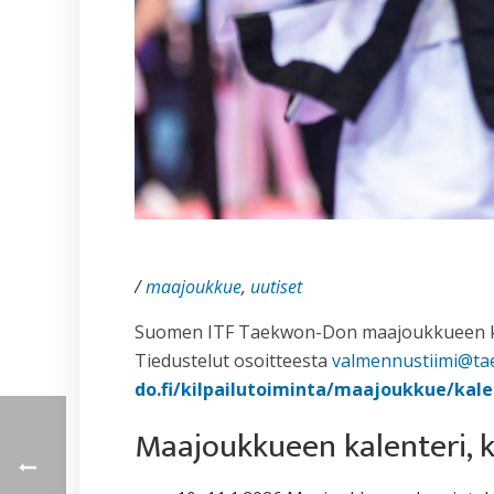
/
maajoukkue
,
uutiset
Suomen ITF Taekwon-Don maajoukkueen kale
Tiedustelut osoitteesta
valmennustiimi@ta
do.fi/kilpailutoiminta/maajoukkue/kale
Maajoukkueen kalenteri, 