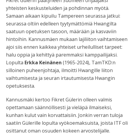
Fikret Gülerin päätyneen Suomeen ohjaajaksi
yhteisten keskusteluiden ja pohdinnan myötä.
Samaan aikaan kipuilu Tampereen seurassa jatkui:
seurassa oltiin edelleen tyytymättömiä Hwangilta
saatuun opetuksen tasoon, määrään ja kasvaviin
hintoihin. Kannusmäen mukaan lajiliiton vaihtamiseen
ajoi siis ennen kaikkea yhteiset urheilulliset tarpeet:
halu oppia ja kehittyä paremmaksi kamppailijaksi.
Lopulta
Erkka Keinänen
(1965-2024), TamTKD:n
silloinen puheenjohtaja, ilmoitti Hwangille liiton
vaihtumisesta ja seuran irtautumisesta Hwangin
opetuksesta.
Kannusmäki kertoo Fikret Gülerin olleen valmis
opettamaan säännöllisesti ja vieläpä ilmaiseksi,
kunhan kulut vain korvattaisiin. Jonkin verran tuloja
saatiin Gülerille lopulta vyökoemaksuista, joista ITF oli
osittanut oman osuuden kokeen arvostelijalle.