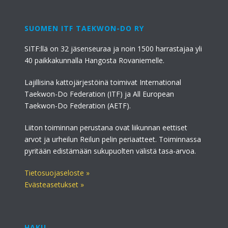
SUOMEN ITF TAEKWON-DO RY
SITF:llä on 32 jäsenseuraa ja noin 1500 harrastajaa yli
40 paikkakunnalla Hangosta Rovaniemelle.
Lajillisina kattojärjestöinä toimivat International
Taekwon-Do Federation (ITF) ja All European
Taekwon-Do Federation (AETF).
Liiton toiminnan perustana ovat liikunnan eettiset
arvot ja urheilun Reilun pelin periaatteet. Toiminnassa
pyritään edistämään sukupuolten välistä tasa-arvoa.
Tietosuojaseloste »
Evästeasetukset »
HAKU