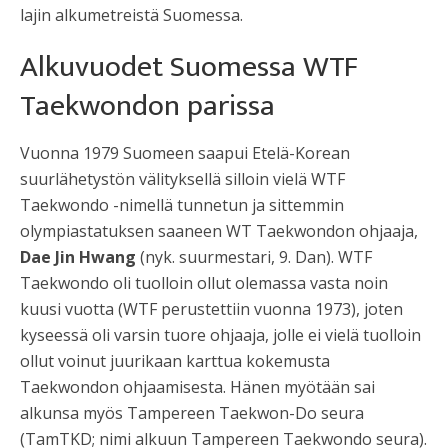
lajin alkumetreistä Suomessa.
Alkuvuodet Suomessa WTF
Taekwondon parissa
Vuonna 1979 Suomeen saapui Etelä-Korean
suurlähetystön välityksellä silloin vielä WTF
Taekwondo -nimellä tunnetun ja sittemmin
olympiastatuksen saaneen WT Taekwondon ohjaaja,
Dae Jin Hwang
(nyk. suurmestari, 9. Dan). WTF
Taekwondo oli tuolloin ollut olemassa vasta noin
kuusi vuotta (WTF perustettiin vuonna 1973), joten
kyseessä oli varsin tuore ohjaaja, jolle ei vielä tuolloin
ollut voinut juurikaan karttua kokemusta
Taekwondon ohjaamisesta. Hänen myötään sai
alkunsa myös Tampereen Taekwon-Do seura
(TamTKD; nimi alkuun Tampereen Taekwondo seura).