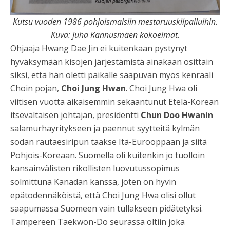
Kutsu vuoden 1986 pohjoismaisiin mestaruuskilpailuihin.
Kuva: Juha Kannusmäen kokoelmat.
Ohjaaja Hwang Dae Jin ei kuitenkaan pystynyt
hyväksymään kisojen järjestämistä ainakaan osittain
siksi, että hän oletti paikalle saapuvan myös kenraali
Choin pojan,
Choi Jung Hwan
. Choi Jung Hwa oli
viitisen vuotta aikaisemmin sekaantunut Etelä-Korean
itsevaltaisen johtajan, presidentti
Chun Doo Hwanin
salamurhayritykseen ja paennut syytteitä kylmän
sodan rautaesiripun taakse Itä-Eurooppaan ja siitä
Pohjois-Koreaan. Suomella oli kuitenkin jo tuolloin
kansainvälisten rikollisten luovutussopimus
solmittuna Kanadan kanssa, joten on hyvin
epätodennäköistä, että Choi Jung Hwa olisi ollut
saapumassa Suomeen vain tullakseen pidätetyksi.
Tampereen Taekwon-Do seurassa oltiin joka