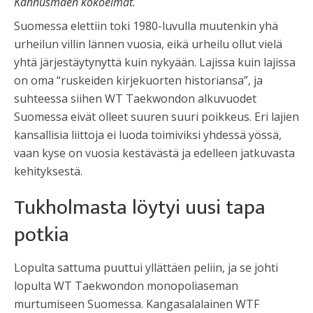
Kannusmäen kokoelmat.
Suomessa elettiin toki 1980-luvulla muutenkin yhä
urheilun villin lännen vuosia, eikä urheilu ollut vielä
yhtä järjestäytynyttä kuin nykyään. Lajissa kuin lajissa
on oma “ruskeiden kirjekuorten historiansa”, ja
suhteessa siihen WT Taekwondon alkuvuodet
Suomessa eivät olleet suuren suuri poikkeus. Eri lajien
kansallisia liittoja ei luoda toimiviksi yhdessä yössä,
vaan kyse on vuosia kestävästä ja edelleen jatkuvasta
kehityksestä.
Tukholmasta löytyi uusi tapa
potkia
Lopulta sattuma puuttui yllättäen peliin, ja se johti
lopulta WT Taekwondon monopoliaseman
murtumiseen Suomessa. Kangasalalainen WTF