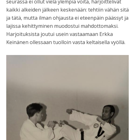
seurassa ei ollut vielä ylempiä vöitä, harjoittelivat
kaikki alkeiden jälkeen keskenään: tehtiin vähän sitä
ja tätä, mutta ilman ohjausta ei eteenpäin päässyt ja
lajissa kehittyminen muodostui mahdottomaksi.
Harjoituksista joutui usein vastaamaan Erkka
Keinänen ollessaan tuolloin vasta keltaisella vyöllä.