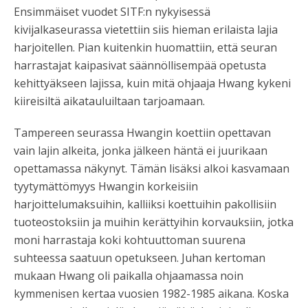
Ensimmäiset vuodet SITF:n nykyisessä
kivijalkaseurassa vietettiin siis hieman erilaista lajia
harjoitellen. Pian kuitenkin huomattiin, että seuran
harrastajat kaipasivat säännöllisempää opetusta
kehittyäkseen lajissa, kuin mitä ohjaaja Hwang kykeni
kiireisiltä aikatauluiltaan tarjoamaan.
Tampereen seurassa Hwangin koettiin opettavan
vain lajin alkeita, jonka jälkeen häntä ei juurikaan
opettamassa näkynyt. Tämän lisäksi alkoi kasvamaan
tyytymättömyys Hwangin korkeisiin
harjoittelumaksuihin, kalliiksi koettuihin pakollisiin
tuoteostoksiin ja muihin kerättyihin korvauksiin, jotka
moni harrastaja koki kohtuuttoman suurena
suhteessa saatuun opetukseen. Juhan kertoman
mukaan Hwang oli paikalla ohjaamassa noin
kymmenisen kertaa vuosien 1982-1985 aikana. Koska