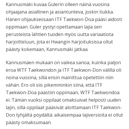
Kannusmäki kuvaa Gülerin olleen näinä vuosina
ohjaajana asiallinen ja asiantunteva, joskin tiukka.
Hänen ohjauksessaan ITF Taekwon-Doa pääsi aidosti
oppimaan. Güler pystyi opettamaan lajia sen
perusteista lähtien tuoden myös uutta variaatiota
harjoitteluun, jota ei Hwangin harjoituksissa ollut
päästy kokemaan, Kannusmäki jatkaa.
Kannusmäen mukaan on vaikea sanoa, kuinka paljon
eroa WTF Taekwondon ja ITF Taekwon-Don välillä oli
noina vuosina, sillä ensin mainittua opetettiin niin
vähän. Ero oli siis pikemminkin siinä, että ITF
Taekwon-Doa päästiin oppimaan, WTF Taekwondoa
ei. Tämän vuoksi oppilaat omaksuivat helposti uuden
lajin, sillä oppilaat pääsivät aloittamaan ITF Taekwon-
Don tyhjältä pöydältä: aikaisempaa lajiversioita ei ollut
päästy omaksumaan.