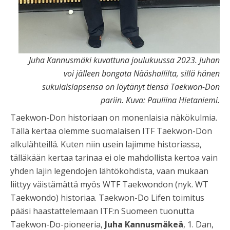
Juha Kannusmäki kuvattuna joulukuussa 2023. Juhan
voi jälleen bongata Nääshallilta, sillä hänen
sukulaislapsensa on löytänyt tiensä Taekwon-Don
pariin. Kuva: Pauliina Hietaniemi.
Taekwon-Don historiaan on monenlaisia näkökulmia.
Tällä kertaa olemme suomalaisen ITF Taekwon-Don
alkulähteillä. Kuten niin usein lajimme historiassa,
tälläkään kertaa tarinaa ei ole mahdollista kertoa vain
yhden lajin legendojen lähtökohdista, vaan mukaan
liittyy väistämättä myös WTF Taekwondon (nyk. WT
Taekwondo) historiaa. Taekwon-Do Lifen toimitus
pääsi haastattelemaan ITF:n Suomeen tuonutta
Taekwon-Do-pioneeria,
Juha Kannusmäkeä
, 1. Dan,