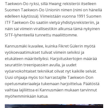
Taekwon-Do ry:ksi, sillä Hwang rekisteröi itselleen
Suomen Taekwon-Do Unionin nimen (nimi on hänellä
edelleen käytössä). Viimeistään vuonna 1991 Suomen
ITF Taekwon-Do saatiin vietyä yhdistysrekisteriin, ja
näin sai viimein virallisestikin alkunsa tämä nykyinen
SITF-lyhenteellä tunnettu maaliittomme.
Kannusmäki kuvailee, kuinka Fikret Gülerin myötä
vyökoevaatimukset tulivat viimein selviksi ja
etukäteen määritellyiksi. Harjoituskertojen määrää
seurattiin treenipassien avulla, ja uudet
vyöarvokohtaiset tekniikat olivat nyt kaikille selvät.
Uusi ohjaaja myös toi harrastajille Taekwon-Don
opetusmateriaaleja tukemaan harjoittelua. Päätöstä
vaihtaa lajiliittoa ei Kannusmäen mukaan tarvinnut
myöhemminkään katua.