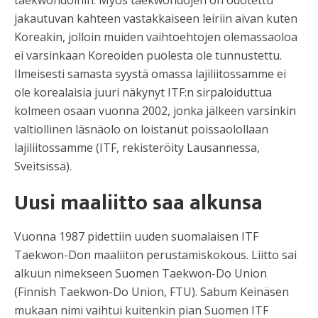
taekwondoihin. Myös taekwondojen on odotettu
jakautuvan kahteen vastakkaiseen leiriin aivan kuten
Koreakin, jolloin muiden vaihtoehtojen olemassaoloa
ei varsinkaan Koreoiden puolesta ole tunnustettu.
Ilmeisesti samasta syystä omassa lajiliitossamme ei
ole korealaisia juuri näkynyt ITF:n sirpaloiduttua
kolmeen osaan vuonna 2002, jonka jälkeen varsinkin
valtiollinen läsnäolo on loistanut poissaolollaan
lajiliitossamme (ITF, rekisteröity Lausannessa,
Sveitsissä).
Uusi maaliitto saa alkunsa
Vuonna 1987 pidettiin uuden suomalaisen ITF
Taekwon-Don maaliiton perustamiskokous. Liitto sai
alkuun nimekseen Suomen Taekwon-Do Union
(Finnish Taekwon-Do Union, FTU). Sabum Keinäsen
mukaan nimi vaihtui kuitenkin pian Suomen ITF