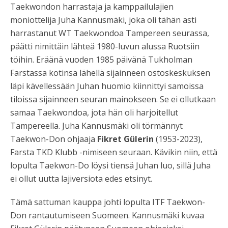
Taekwondon harrastaja ja kamppailulajien
moniottelija Juha Kannusmäki, joka oli tähän asti
harrastanut WT Taekwondoa Tampereen seurassa,
päätti nimittäin lähteä 1980-luvun alussa Ruotsiin
töihin. Eräänä vuoden 1985 päivänä Tukholman
Farstassa kotinsa lähellä sijainneen ostoskeskuksen
läpi kävellessään Juhan huomio kiinnittyi samoissa
tiloissa sijainneen seuran mainokseen. Se ei ollutkaan
samaa Taekwondoa, jota hän oli harjoitellut
Tampereella. Juha Kannusmäki oli törmännyt
Taekwon-Don ohjaaja
Fikret Gülerin
(1953-2023),
Farsta TKD Klubb -nimiseen seuraan. Kävikin niin, että
lopulta Taekwon-Do löysi tiensä Juhan luo, sillä Juha
ei ollut uutta lajiversiota edes etsinyt.
Tämä sattuman kauppa johti lopulta ITF Taekwon-
Don rantautumiseen Suomeen. Kannusmäki kuvaa