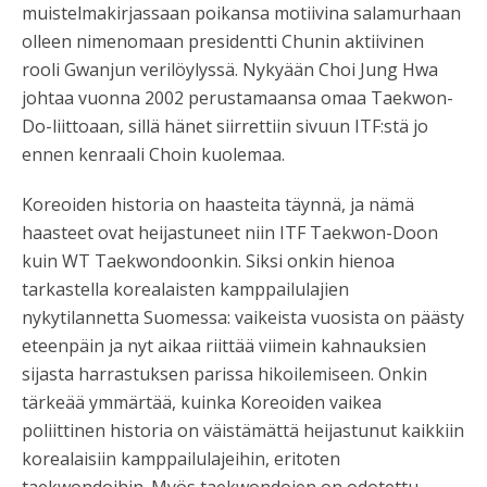
muistelmakirjassaan poikansa motiivina salamurhaan
olleen nimenomaan presidentti Chunin aktiivinen
rooli Gwanjun verilöylyssä. Nykyään Choi Jung Hwa
johtaa vuonna 2002 perustamaansa omaa Taekwon-
Do-liittoaan, sillä hänet siirrettiin sivuun ITF:stä jo
ennen kenraali Choin kuolemaa.
Koreoiden historia on haasteita täynnä, ja nämä
haasteet ovat heijastuneet niin ITF Taekwon-Doon
kuin WT Taekwondoonkin. Siksi onkin hienoa
tarkastella korealaisten kamppailulajien
nykytilannetta Suomessa: vaikeista vuosista on päästy
eteenpäin ja nyt aikaa riittää viimein kahnauksien
sijasta harrastuksen parissa hikoilemiseen. Onkin
tärkeää ymmärtää, kuinka Koreoiden vaikea
poliittinen historia on väistämättä heijastunut kaikkiin
korealaisiin kamppailulajeihin, eritoten