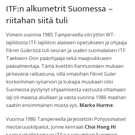
ITF:n alkumetrit Suomessa –
riitahan siitä tuli
Viimein vuonna 1985 Tampereella siirryttiin WT-
lajiliitosta ITF-lajiliiton alaiseen opetukseen ja ohjaaja
Fikret Güleristä tuli seuran ja uuden suomalaisen ITF
Taekwon-Don pääohjaaja sekä maajoukkueen
päävalmentaja. Tämä koettiin Kannusmäen mukaan
järkevänä ratkaisuna, sillä omasihan Fikret Güler
korkeimman vyöarvon ja kukapa muukaan olisi
Suomessa pystynyt ohjaamisesta vastuuta ottamaan:
laji oli maassa aluillaan ja vasta vuonna 1986 maahan
saatiin ensimmäinen musta vyö,
Marko Hurme
.
Vuonna 1986 Tampereella järjestettiin Pohjoismaiset
mestaruuskilpailut, jonne kenraali
Choi Hong Hi
saapui virallistamaan ITF:n saapumisen Suomeen.