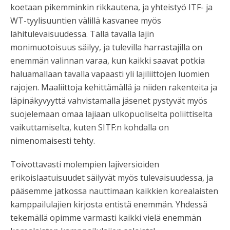
koetaan pikemminkin rikkautena, ja yhteistyö ITF- ja
WT-tyylisuuntien välillä kasvanee myös
lähitulevaisuudessa. Tällä tavalla lajin
monimuotoisuus säilyy, ja tulevilla harrastajilla on
enemmän valinnan varaa, kun kaikki saavat potkia
haluamallaan tavalla vapaasti yli lajiliittojen luomien
rajojen. Maaliittoja kehittämällä ja niiden rakenteita ja
läpinäkyvyyttä vahvistamalla jäsenet pystyvät myös
suojelemaan omaa lajiaan ulkopuoliselta poliittiselta
vaikuttamiselta, kuten SITF:n kohdalla on
nimenomaisesti tehty.
Toivottavasti molempien lajiversioiden
erikoislaatuisuudet säilyvät myös tulevaisuudessa, ja
pääsemme jatkossa nauttimaan kaikkien korealaisten
kamppailulajien kirjosta entistä enemmän. Yhdessä
tekemällä opimme varmasti kaikki vielä enemmän