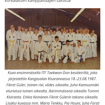
korealaisten kamppailulajien saloista!
Kuva ensimmäiseltä ITF Taekwon-Don kesäleiriltä, joka
järjestettiin Kangasalan Kisarannassa 18.-23.08.1987.
Fikret Güler, toinen rivi, viides oikealta. Juha Kannusmäki
eturivissä toinen oikealta. Äärimmäisenä oikealla Tommi
Kiviranta. Erkka Keinänen Fikret Gülerin takana oikealla.
Lisäksi kuvassa mm. Maria Tenkku, Pia Houni, Juha Försti