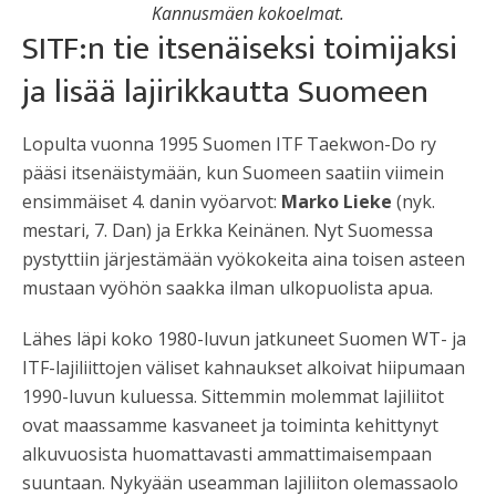
Kannusmäen kokoelmat.
SITF:n tie itsenäiseksi toimijaksi
ja lisää lajirikkautta Suomeen
Lopulta vuonna 1995 Suomen ITF Taekwon-Do ry
pääsi itsenäistymään, kun Suomeen saatiin viimein
ensimmäiset 4. danin vyöarvot:
Marko Lieke
(nyk.
mestari, 7. Dan) ja Erkka Keinänen. Nyt Suomessa
pystyttiin järjestämään vyökokeita aina toisen asteen
mustaan vyöhön saakka ilman ulkopuolista apua.
Lähes läpi koko 1980-luvun jatkuneet Suomen WT- ja
ITF-lajiliittojen väliset kahnaukset alkoivat hiipumaan
1990-luvun kuluessa. Sittemmin molemmat lajiliitot
ovat maassamme kasvaneet ja toiminta kehittynyt
alkuvuosista huomattavasti ammattimaisempaan
suuntaan. Nykyään useamman lajiliiton olemassaolo