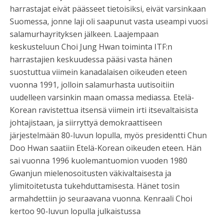
harrastajat eivät päässeet tietoisiksi, eivät varsinkaan
Suomessa, jonne laji oli saapunut vasta useampi vuosi
salamurhayrityksen jälkeen. Laajempaan
keskusteluun Choi Jung Hwan toiminta ITF:n
harrastajien keskuudessa pääsi vasta hänen
suostuttua viimein kanadalaisen oikeuden eteen
vuonna 1991, jolloin salamurhasta uutisoitiin
uudelleen varsinkin maan omassa mediassa. Etelä-
Korean ravistettua itsensä viimein irti itsevaltaisista
johtajistaan, ja siirryttyä demokraattiseen
järjestelmään 80-luvun lopulla, myös presidentti Chun
Doo Hwan saatiin Etelä-Korean oikeuden eteen. Hän
sai vuonna 1996 kuolemantuomion vuoden 1980
Gwanjun mielenosoitusten väkivaltaisesta ja
ylimitoitetusta tukehduttamisesta. Hänet tosin
armahdettiin jo seuraavana vuonna. Kenraali Choi
kertoo 90-luvun lopulla julkaistussa