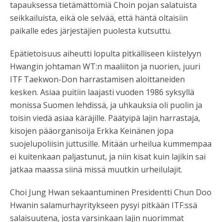
tapauksessa tietämättömiä Choin pojan salatuista
seikkailuista, eikä ole selvää, että häntä oltaisiin
paikalle edes järjestäjien puolesta kutsuttu.
Epätietoisuus aiheutti lopulta pitkälliseen kiistelyyn
Hwangin johtaman WT:n maaliiton ja nuorien, juuri
ITF Taekwon-Don harrastamisen aloittaneiden
kesken. Asiaa puitiin laajasti vuoden 1986 syksyllä
monissa Suomen lehdissä, ja uhkauksia oli puolin ja
toisin viedä asiaa käräjille. Päätyipä lajin harrastaja,
kisojen pääorganisoija Erkka Keinänen jopa
suojelupoliisin juttusille. Mitään urheilua kummempaa
ei kuitenkaan paljastunut, ja niin kisat kuin lajikin sai
jatkaa maassa siinä missä muutkin urheilulajit.
Choi Jung Hwan sekaantuminen Presidentti Chun Doo
Hwanin salamurhayritykseen pysyi pitkään ITF:ssä
salaisuutena, josta varsinkaan lajin nuorimmat