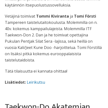
käytännön itsepuolustussovelluksia.
Vetäjinä toimivat
Tommi Kiviranta
ja
Tomi Försti
Tampereen taistelutaitokoulusta. Molemmilla on n.
40v. kokemus kamppailulajeista. Molemmilla ITF
Taekwon-Don 2. Dan ja he toimivat opettajina
Pukulan Pentjak Silat Sera -lajissa, sekä heillä on
vuosia Kali/Jeet Kune Doo -harjoittelua. Tomi Förstillä
on lisäksi pitkä kokemus eurooppalaisista
taistelutaidoista.
Tätä tilaisuutta ei kannata ohittaa!
Lisätiedot:
Leirikutsu
Taekwon-Do Akatemian