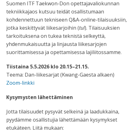
Suomen ITF Taekwon-Don opettajavaliokunnan
tekniikkajaos kutsuu teidät osallistumaan
kohdennettuun tekniseen Q&A-online-tilaisuuksiin,
jotka keskittyvät liikesarjoihin (
tul
). Tilaisuuksien
tarkoituksena on tukea teknistä selkeyttä,
yhdenmukaisuutta ja linjausta liikesarjojen
suorittamisessa ja opettamisessa lajiliitossamme.
Tiistaina 5.5.2026 klo 20.15–21.15.
Teema: Dan-liikesarjat (Kwang-Gaesta alkaen)
Zoom-linkki
Kysymysten lähettäminen
Jotta tilaisuudet pysyvät selkeinä ja laadukkaina,
pyydämme osallistujia lähettämään kysymykset
etukäteen. Liitä mukaan: