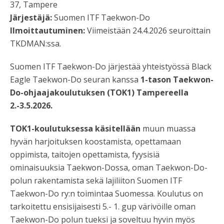
37, Tampere
Järjestäjä:
Suomen ITF Taekwon-Do
Ilmoittautuminen:
Viimeistään 24.4.2026 seuroittain
TKDMAN:ssa.
Suomen ITF Taekwon-Do järjestää yhteistyössä Black
Eagle Taekwon-Do seuran kanssa
1-tason Taekwon-
Do-ohjaajakoulutuksen (TOK1) Tampereella
2.-3.5.2026.
TOK1-koulutuksessa käsitellään
muun muassa
hyvän harjoituksen koostamista, opettamaan
oppimista, taitojen opettamista, fyysisiä
ominaisuuksia Taekwon-Dossa, oman Taekwon-Do-
polun rakentamista sekä lajiliiton Suomen ITF
Taekwon-Do ry:n toimintaa Suomessa. Koulutus on
tarkoitettu ensisijaisesti 5.- 1. gup värivöille oman
Taekwon-Do polun tueksi ja soveltuu hyvin myös