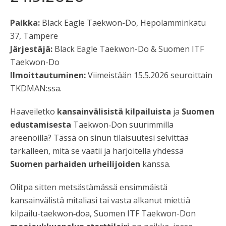
Paikka:
Black Eagle Taekwon-Do, Hepolamminkatu
37, Tampere
Järjestäjä:
Black Eagle Taekwon-Do &
Suomen ITF
Taekwon-Do
Ilmoittautuminen:
Viimeistään 15.5.2026 seuroittain
TKDMAN:ssa.
Haaveiletko
kansainvälisistä kilpailuista
ja
Suomen
edustamisesta
Taekwon‑Don suurimmilla
areenoilla? Tässä on sinun tilaisuutesi selvittää
tarkalleen, mitä se vaatii ja harjoitella yhdessä
Suomen parhaiden urheilijoiden
kanssa.
Olitpa sitten metsästämässä ensimmäistä
kansainvälistä mitaliasi tai vasta alkanut miettiä
kilpailu-taekwon‑doa, Suomen ITF Taekwon-Don