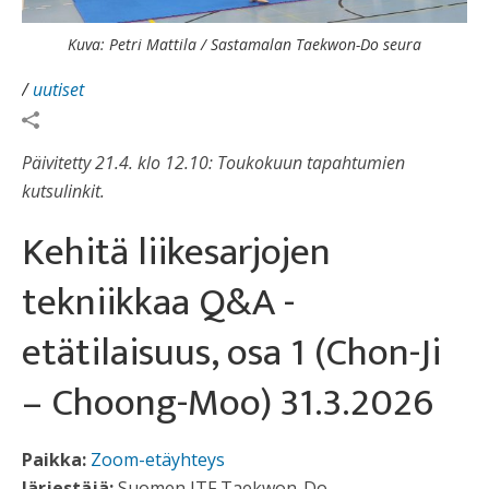
Kuva: Petri Mattila / Sastamalan Taekwon-Do seura
/
uutiset
Päivitetty 21.4. klo 12.10: Toukokuun tapahtumien
kutsulinkit.
Kehitä liikesarjojen
tekniikkaa Q&A -
etätilaisuus, osa 1 (Chon-Ji
– Choong-Moo) 31.3.2026
Paikka:
Zoom-etäyhteys
Järjestäjä:
Suomen ITF Taekwon-Do