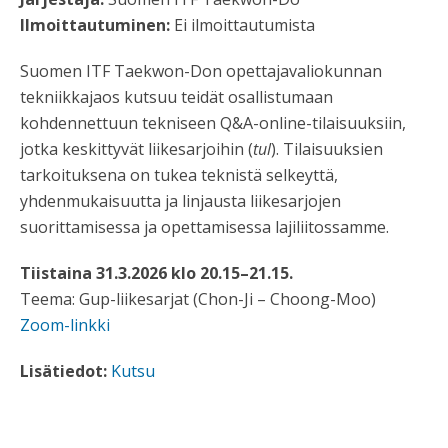
Ilmoittautuminen:
Ei ilmoittautumista
Suomen ITF Taekwon-Don opettajavaliokunnan
tekniikkajaos kutsuu teidät osallistumaan
kohdennettuun tekniseen Q&A-online-tilaisuuksiin,
jotka keskittyvät liikesarjoihin (
tul
). Tilaisuuksien
tarkoituksena on tukea teknistä selkeyttä,
yhdenmukaisuutta ja linjausta liikesarjojen
suorittamisessa ja opettamisessa lajiliitossamme.
Tiistaina 31.3.2026 klo 20.15–21.15.
Teema: Gup-liikesarjat (Chon-Ji – Choong-Moo)
Zoom-linkki
Lisätiedot:
Kutsu