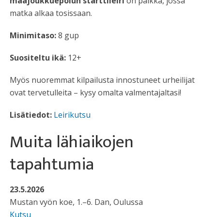
maajoukkuepolun starttileiri
on paikka, jossa
matka alkaa tosissaan.
Minimitaso:
8 gup
Suositeltu ikä:
12+
Myös nuoremmat kilpailusta innostuneet urheilijat
ovat tervetulleita – kysy omalta valmentajaltasi!
Lisätiedot:
Leirikutsu
Muita lähiaikojen
tapahtumia
23.5.2026
Mustan vyön koe, 1.–6. Dan, Oulussa
Kutsu