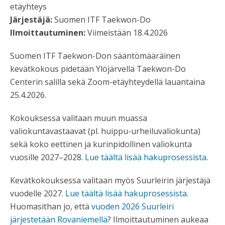
etäyhteys
Järjestäjä:
Suomen ITF Taekwon-Do
Ilmoittautuminen:
Viimeistään 18.4.2026
Suomen ITF Taekwon-Don sääntömääräinen
kevätkokous pidetään Ylöjärvellä Taekwon-Do
Centerin salilla sekä Zoom-etäyhteydellä lauantaina
25.4.2026.
Kokouksessa valitaan muun muassa
valiokuntavastaavat (pl. huippu-urheiluvaliokunta)
sekä koko eettinen ja kurinpidollinen valiokunta
vuosille 2027–2028.
Lue täältä lisää hakuprosessista
.
Kevätkokouksessa valitaan myös Suurleirin järjestäjä
vuodelle 2027.
Lue täältä lisää hakuprosessista
.
Huomasithan jo, että
vuoden 2026 Suurleiri
järjestetään Rovaniemellä
? Ilmoittautuminen aukeaa