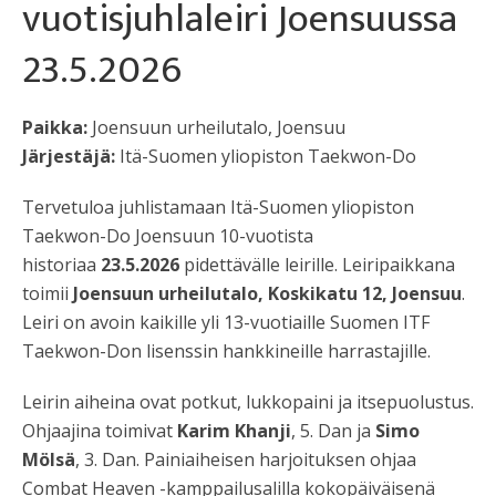
vuotisjuhlaleiri Joensuussa
23.5.2026
Paikka:
Joensuun urheilutalo, Joensuu
Järjestäjä:
Itä-Suomen yliopiston Taekwon-Do
Tervetuloa juhlistamaan Itä-Suomen yliopiston
Taekwon-Do Joensuun 10-vuotista
historiaa
23.5.2026
pidettävälle leirille. Leiripaikkana
toimii
Joensuun urheilutalo, Koskikatu 12, Joensuu
.
Leiri on avoin kaikille yli 13-vuotiaille Suomen ITF
Taekwon-Don lisenssin hankkineille harrastajille.
Leirin aiheina ovat potkut, lukkopaini ja itsepuolustus.
Ohjaajina toimivat
Karim Khanji
, 5. Dan ja
Simo
Mölsä
, 3. Dan. Painiaiheisen harjoituksen ohjaa
Combat Heaven -kamppailusalilla kokopäiväisenä