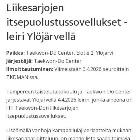
Liikesarjojen
itsepuolustussovellukset -
leiri Ylöjärvellä
Paikka:
Taekwon-Do Center, Elotie 2, Ylöjärvi
Järjestäjä:
Taekwon-Do Center
Ilmoittautuminen:
Viimeistään 3.4.2026 seuroittain
TKDMAN:ssa.
Tampereen taistelutaitokoulu ja Taekwon-Do Center
järjestävät Ylöjärvellä 4.4.2026 leirin, jonka aiheena on
ITF Taekwon-Don liikesarjojen
itsepuolustussovellukset.
Lisäämällä vanhoja kamppailulajiperiaatteita mukaan
liikesarjaharjoitteluun, on mahdollista saada toimivia