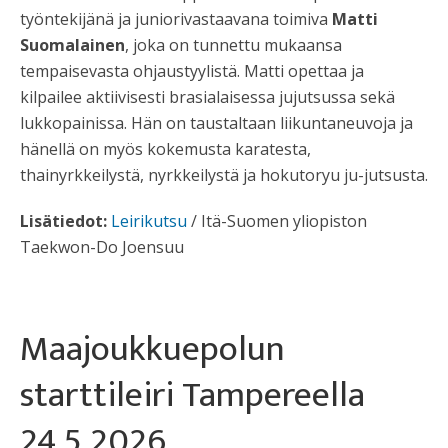
työntekijänä ja juniorivastaavana toimiva
Matti
Suomalainen
, joka on tunnettu mukaansa
tempaisevasta ohjaustyylistä. Matti opettaa ja
kilpailee aktiivisesti brasialaisessa jujutsussa sekä
lukkopainissa. Hän on taustaltaan liikuntaneuvoja ja
hänellä on myös kokemusta karatesta,
thainyrkkeilystä, nyrkkeilystä ja hokutoryu ju-jutsusta.
Lisätiedot:
Leirikutsu
/ Itä-Suomen yliopiston
Taekwon-Do Joensuu
Maajoukkuepolun
starttileiri Tampereella
24.5.2026