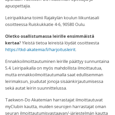
apuopettajia.
Leiripaikkana toimii Rajakylän koulun liikuntasali
osoitteessa Ruiskukkatie 4-6, 90580 Oulu.
Oletko osallistumassa leirille ensimmäistä
kertaa
? Yleistä tietoa leireistä löydät osoitteesta
https://tkd-akatemia.fi/harjoitusleirit
.
Ennakkoilmoittautuminen leirille päättyy sunnuntaina
5.4. Leiripaikalla on myös mahdollista ilmoittautua,
mutta ennakkoilmoittautumalla saat edullisemman
leirimaksun, joudutat jonoja sisäänkirjautumisessa
sekä autat leirin suunnittelussa.
Taekwon-Do Akatemian harrastajat ilmoittautuvat
myClubin kautta, muiden seurojen harrastajat oman
seuran ilmoittautumisvastaavan/-järjestelmän kautta