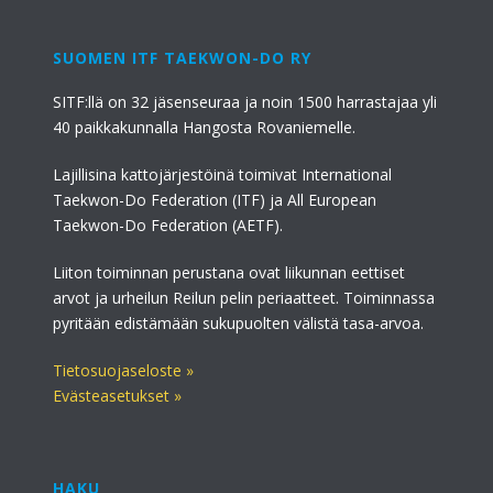
SUOMEN ITF TAEKWON-DO RY
SITF:llä on 32 jäsenseuraa ja noin 1500 harrastajaa yli
40 paikkakunnalla Hangosta Rovaniemelle.
Lajillisina kattojärjestöinä toimivat International
Taekwon-Do Federation (ITF) ja All European
Taekwon-Do Federation (AETF).
Liiton toiminnan perustana ovat liikunnan eettiset
arvot ja urheilun Reilun pelin periaatteet. Toiminnassa
pyritään edistämään sukupuolten välistä tasa-arvoa.
Tietosuojaseloste »
Evästeasetukset »
HAKU