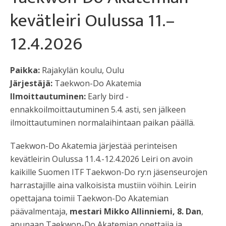
kevätleiri Oulussa 11.–
12.4.2026
Paikka:
Rajakylän koulu, Oulu
Järjestäjä:
Taekwon-Do Akatemia
Ilmoittautuminen:
Early bird -
ennakkoilmoittautuminen 5.4. asti, sen jälkeen
ilmoittautuminen normalaihintaan paikan päällä.
Taekwon-Do Akatemia järjestää perinteisen
kevätleirin Oulussa 11.4.-12.4.2026 Leiri on avoin
kaikille Suomen ITF Taekwon-Do ry:n jäsenseurojen
harrastajille aina valkoisista mustiin vöihin. Leirin
opettajana toimii Taekwon-Do Akatemian
päävalmentaja,
mestari Mikko Allinniemi, 8. Dan
,
apunaan Taekwon-Do Akatemian opettajia ja