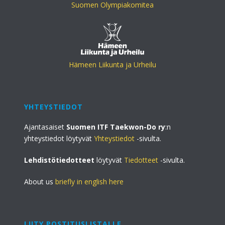
Suomen Olympiakomitea
Hämeen Liikunta ja Urheilu
YHTEYSTIEDOT
Ajantasaiset
Suomen ITF Taekwon-Do ry
:n
yhteystiedot löytyvät
Yhteystiedot
-sivulta.
Lehdistötiedotteet
löytyvät
Tiedotteet
-sivulta.
About us
briefly in english here
LIITY POSTITUSLISTALLE