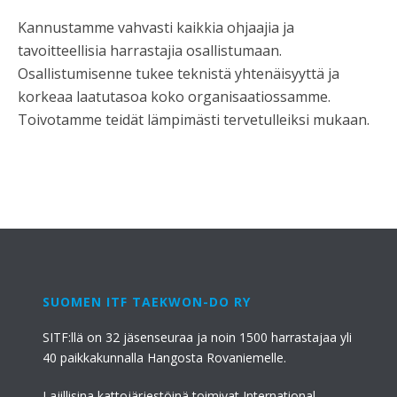
Kannustamme vahvasti kaikkia ohjaajia ja
tavoitteellisia harrastajia osallistumaan.
Osallistumisenne tukee teknistä yhtenäisyyttä ja
korkeaa laatutasoa koko organisaatiossamme.
Toivotamme teidät lämpimästi tervetulleiksi mukaan.
SUOMEN ITF TAEKWON-DO RY
SITF:llä on 32 jäsenseuraa ja noin 1500 harrastajaa yli
40 paikkakunnalla Hangosta Rovaniemelle.
Lajillisina kattojärjestöinä toimivat International