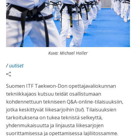
Kuva: Michael Holler
/
uutiset
Suomen ITF Taekwon-Don opettajavaliokunnan
tekniikkajaos kutsuu teidät osallistumaan
kohdennettuun tekniseen Q&A-online-tilaisuuksiin,
jotka keskittyvät liikesarjoihin (
tul
). Tilaisuuksien
tarkoituksena on tukea teknistä selkeyttä,
yhdenmukaisuutta ja linjausta liikesarjojen
suorittamisessa ja opettamisessa lajiliitossamme.