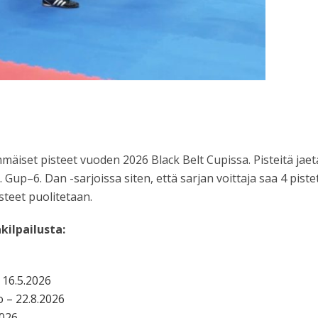
iset pisteet vuoden 2026 Black Belt Cupissa. Pisteitä jaetaa
up–6. Dan -sarjoissa siten, että sarjan voittaja saa 4 pistett
pisteet puolitetaan.
kilpailusta:
 16.5.2026
 – 22.8.2026
026