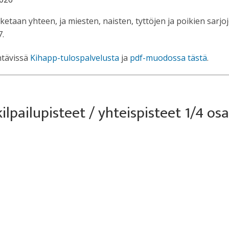
ketaan yhteen, ja miesten, naisten, tyttöjen ja poikien sarj
7.
htävissä
Kihapp-tulospalvelusta
ja
pdf-muodossa tästä
.
lpailupisteet / yhteispisteet 1/4 osa