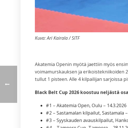
Kuva: Ari Kairala / SITF
Akatemia Openin myötä jaettiin myös ensimmä
voimamurskauksen ja erikoistekniikoiden 2. G
tullut 1 pisteen. Alle 4 kilpailijan sarjoissa 
Black Belt Cup 2026 koostuu neljästä osa
#1 – Akatemia Open, Oulu – 14.3.2026
#2 – Sastamalan kilpailut, Sastamala –
#3 – Syyskauden avauskilpailut, Hanko
#4 – Tampere Cup, Tampere – 28.11.2