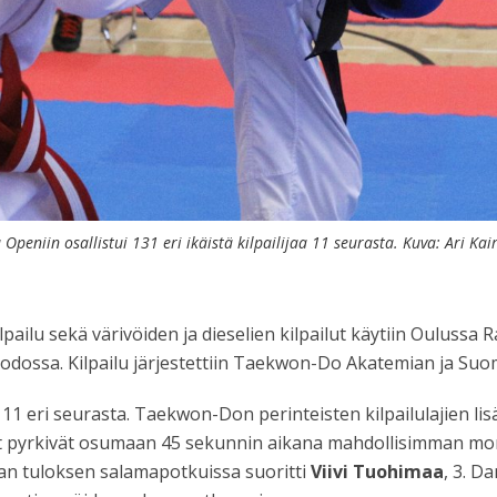
Openiin osallistui 131 eri ikäistä kilpailijaa 11 seurasta. Kuva: Ari Kair
ilu sekä värivöiden ja dieselien kilpailut käytiin Oulussa R
uodossa. Kilpailu järjestettiin Taekwon-Do Akatemian ja S
ä 11 eri seurasta. Taekwon-Don perinteisten kilpailulajien li
ijat pyrkivät osumaan 45 sekunnin aikana mahdollisimman mon
haan tuloksen salamapotkuissa suoritti
Viivi Tuohimaa
, 3. D