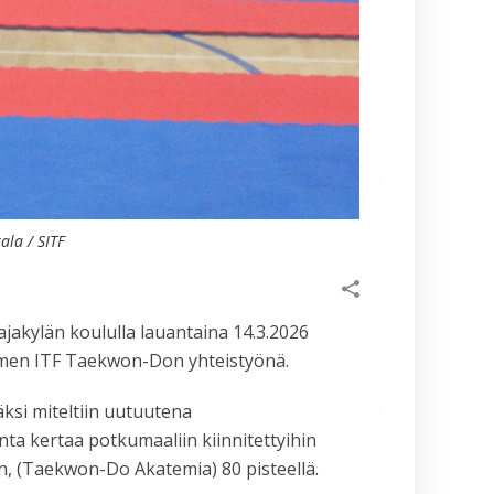
Vielä ehdit
Suurleirille
–
ilmoittaudu
viimeistään
10.6.
Kevään 2026
kilpailukausi
tuli
päätökseensä
Sastamalan
ala / SITF
kilpailuissa
16.5.2026
Hae
valiokunta­
ajakylän koululla lauantaina 14.3.2026
vastaavaksi
viestintä- ja
uomen ITF Taekwon-Don yhteistyönä.
markkinointi­
valiokuntaan
säksi miteltiin uutuutena
tai harraste­
liikunta­
ta kertaa potkumaaliin kiinnitettyihin
valiokuntaan
an, (Taekwon-Do Akatemia) 80 pisteellä.
Kehitä liikesarj