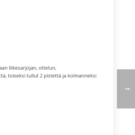
23.5.2026
n liikesarjojan, ottelun,
ä, toiseksi tullut 2 pistettä ja kolmanneksi