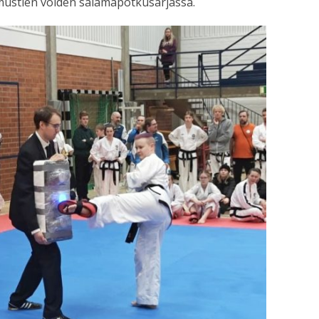
mustien vöiden salamapotkusarjassa.