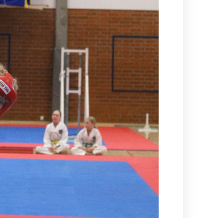
Kamppailulajien
tason ohjaaja- 
valmentajakoul
(VOK 2) kausi
2026–2027
Ajankohtaista
tietoa
maailmancupiin
lähtijöille
Kesä alkaa
aina
Suurelta
Budoleiriltä
Rasbudo
Open
2026
(Black
Belt Cup
3/2026)
Dan-
koetuloksia,
kevät 2026