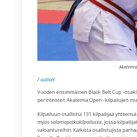
Akatemia 
/
uutiset
Vuoden ensimmäinen Black Belt Cup -osakilpa
perinteisten Akatemia Open -kilpailujen m
Kilpailuun osallistui 131 kilpailijaa yhteens
myös
salamapotkukilpailussa
, jossa kilpail
valoantureihin. Kaikista osallistujista par