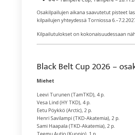
Osakilpailujen aikana saavutetut pisteet las
kilpailujen yhteydessä Torniossa 6.–7.2.202
Kilpailutulokset on kokonaisuudessaan nä
Black Belt Cup 2026 – osaki
Miehet
Leevi Turunen (TamTKD), 4 p.
Vesa Lind (HY TKD), 4 p.
Eetu Pöykkö (Arctic), 2 p.
Henri Savilampi (TKD-Akatemia), 2 p.
Sami Haapala (TKD-Akatemia), 2 p.
Teemu Autio (Kuopio), 1 p.