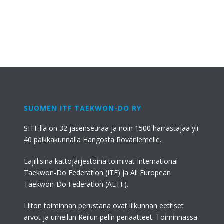
SUOMEN ITF TAEKWON-DO RY
SITF:llä on 32 jäsenseuraa ja noin 1500 harrastajaa yli
40 paikkakunnalla Hangosta Rovaniemelle.
Lajillisina kattojärjestöinä toimivat International
Taekwon-Do Federation (ITF) ja All European
Taekwon-Do Federation (AETF).
Liiton toiminnan perustana ovat liikunnan eettiset
arvot ja urheilun Reilun pelin periaatteet. Toiminnassa