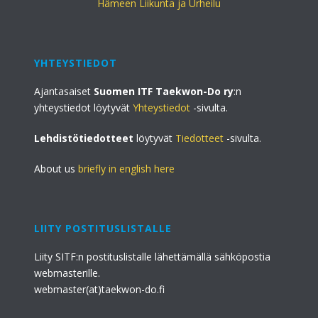
Hämeen Liikunta ja Urheilu
YHTEYSTIEDOT
Ajantasaiset
Suomen ITF Taekwon-Do ry
:n
yhteystiedot löytyvät
Yhteystiedot
-sivulta.
Lehdistötiedotteet
löytyvät
Tiedotteet
-sivulta.
About us
briefly in english here
LIITY POSTITUSLISTALLE
Liity SITF:n postituslistalle lähettämällä sähköpostia
webmasterille.
webmaster(at)taekwon-do.fi