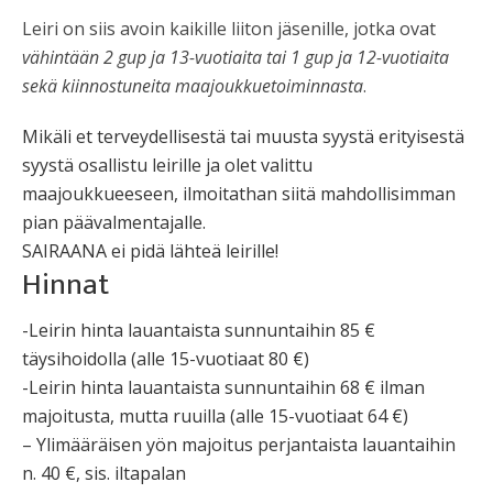
Leiri on siis avoin kaikille liiton jäsenille, jotka ovat
vähintään 2 gup ja 13-vuotiaita tai 1 gup ja 12-vuotiaita
sekä kiinnostuneita maajoukkuetoiminnasta
.
Mikäli et terveydellisestä tai muusta syystä erityisestä
syystä osallistu leirille ja olet valittu
maajoukkueeseen, ilmoitathan siitä mahdollisimman
pian päävalmentajalle.
SAIRAANA ei pidä lähteä leirille!
Hinnat
-Leirin hinta lauantaista sunnuntaihin 85 €
täysihoidolla (alle 15-vuotiaat 80 €)
-Leirin hinta lauantaista sunnuntaihin 68 € ilman
majoitusta, mutta ruuilla (alle 15-vuotiaat 64 €)
– Ylimääräisen yön majoitus perjantaista lauantaihin
n. 40 €, sis. iltapalan