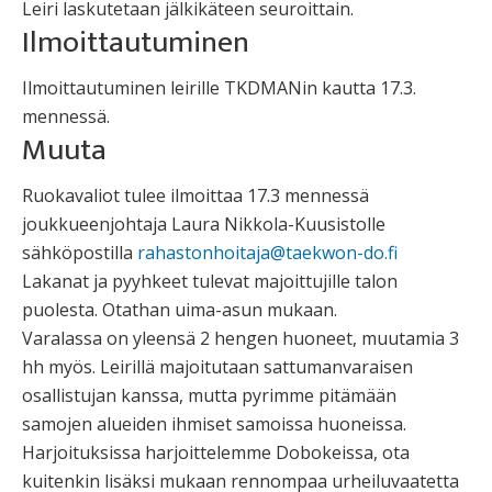
Leiri laskutetaan jälkikäteen seuroittain.
Ilmoittautuminen
Ilmoittautuminen leirille TKDMANin kautta 17.3.
mennessä.
Muuta
Ruokavaliot tulee ilmoittaa 17.3 mennessä
joukkueenjohtaja Laura Nikkola-Kuusistolle
sähköpostilla
rahastonhoitaja@taekwon-do.fi
Lakanat ja pyyhkeet tulevat majoittujille talon
puolesta. Otathan uima-asun mukaan.
Varalassa on yleensä 2 hengen huoneet, muutamia 3
hh myös. Leirillä majoitutaan sattumanvaraisen
osallistujan kanssa, mutta pyrimme pitämään
samojen alueiden ihmiset samoissa huoneissa.
Harjoituksissa harjoittelemme Dobokeissa, ota
kuitenkin lisäksi mukaan rennompaa urheiluvaatetta