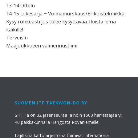
13-14 Ottelu
14-15 Liikesarja + Voimamurskaus/Erikoistekniikka
Kysy rohkeasti jos tulee kysyttävää. Iloista leiriä
kaikille!
Terveisin
Maajoukkueen valmennustiimi
SUOMEN ITF TAEKWON-DO RY
SITF:llä on 32 jäsenseuraa ja noin 1500 harrastajaa yli
40 paikkakunnalla Hangosta Rovaniemelle.
Lajillisina kattojärjestöinä toimivat International