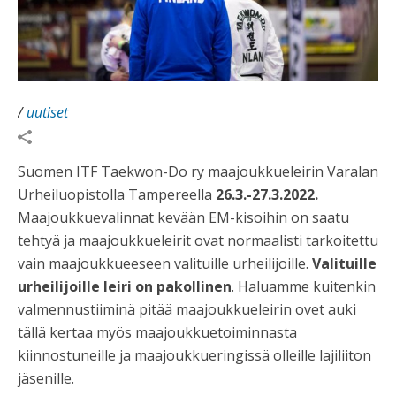
/
uutiset
Suomen ITF Taekwon-Do ry maajoukkueleirin Varalan
Urheiluopistolla Tampereella
26.3.-27.3.2022.
Maajoukkuevalinnat kevään EM-kisoihin on saatu
tehtyä ja maajoukkueleirit ovat normaalisti tarkoitettu
vain maajoukkueeseen valituille urheilijoille.
Valituille
urheilijoille leiri on pakollinen
. Haluamme kuitenkin
valmennustiiminä pitää maajoukkueleirin ovet auki
tällä kertaa myös maajoukkuetoiminnasta
kiinnostuneille ja maajoukkueringissä olleille lajiliiton
jäsenille.