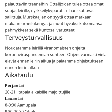
palauttaviin treeneihin. Ottelijoiden tulee ottaa omat
suojat leirille, nyrkkeilykypärät ja -hanskat ovat
sallittuja. Murskaajien on syytä ottaa matkaan
mukaan urheilukengät ja muut hyväksi katsomansa
pehmykkeet sekä kuntosalivarusteet.
Terveysturvallisuus
Noudatamme leirillä viranomaisten ohjeita
koronaviruspandemian suhteen. Ohjeet varmasti vielä
elävät ennen leirin alkua ja palaamme ohjeistukseen
ennen leirin alkua.
Aikataulu
Perjantai
20-21 iltapala aikaisille majoittujille
Lauantai
8-9:30 Aamupala
9:30-10:30 Ottelu