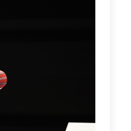
Sabumnim
Jukka Nyman
muistoissamm
Kamppailulajien
tason ohjaaja- 
valmentajakoul
(VOK 2) kausi
2026–2027
Ajankohtaista
tietoa
maailmancupiin
lähtijöille
Kesä alkaa
aina
Suurelta
Budoleiriltä
Rasbudo
Open
2026
(Black
Belt Cup
3/2026)