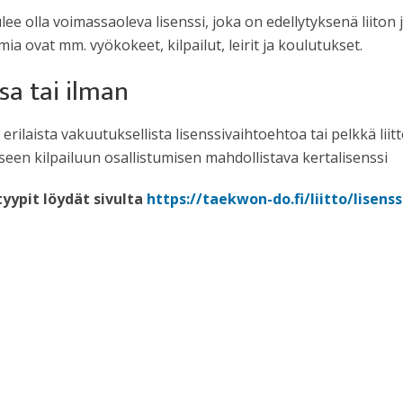
ulee olla voimassaoleva lisenssi, joka on edellytyksenä liiton 
ia ovat mm. vyökokeet, kilpailut, leirit ja koulutukset.
sa tai ilman
i erilaista vakuutuksellista lisenssivaihtoehtoa tai pelkkä li
iseen kilpailuun osallistumisen mahdollistava kertalisenssi
tyypit löydät sivulta
https://taekwon-do.fi/liitto/lisenss