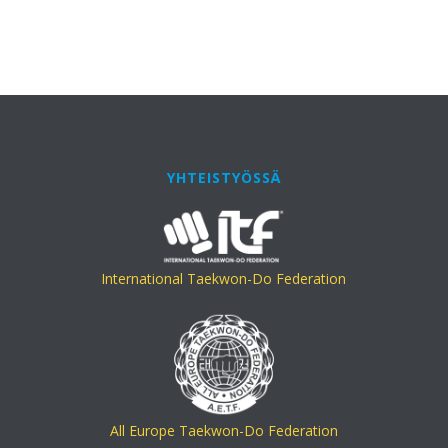
YHTEISTYÖSSÄ
International Taekwon-Do Federation
All Europe Taekwon-Do Federation