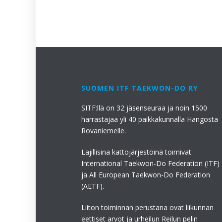
SUOMEN ITF TAEKWON-DO RY
SITF:llä on 32 jäsenseuraa ja noin 1500
harrastajaa yli 40 paikkakunnalla Hangosta
Rovaniemelle.
Lajillisina kattojärjestöinä toimivat
International Taekwon-Do Federation (ITF)
ja All European Taekwon-Do Federation
(AETF).
Liiton toiminnan perustana ovat liikunnan
eettiset arvot ja urheilun Reilun pelin