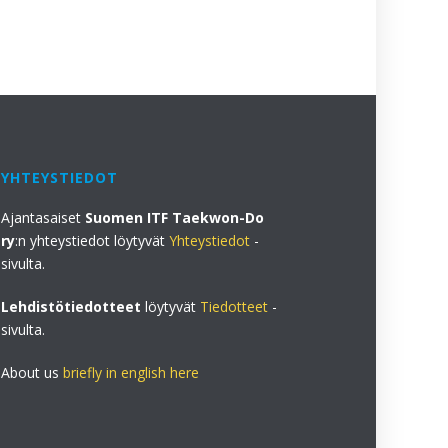
YHTEYSTIEDOT
Ajantasaiset
Suomen ITF Taekwon-Do
ry
:n yhteystiedot löytyvät
Yhteystiedot
-
sivulta.
Lehdistötiedotteet
löytyvät
Tiedotteet
-
sivulta.
About us
briefly in english here