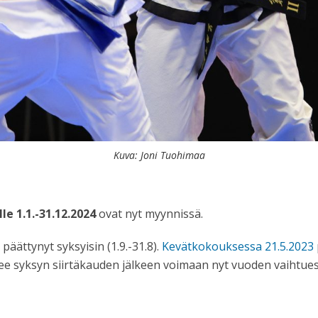
Kuva: Joni Tuohimaa
le 1.1.-31.12.2024
ovat nyt myynnissä.
 päättynyt syksyisin (1.9.-31.8).
Kevätkokouksessa 21.5.2023
ulee syksyn siirtäkauden jälkeen voimaan nyt vuoden vaihtues