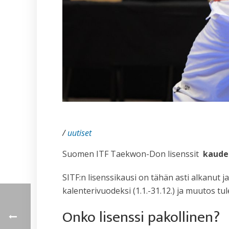
/
uutiset
Suomen ITF Taekwon-Don lisenssit
kaudel
SITF:n lisenssikausi on tähän asti alkanut ja
kalenterivuodeksi (1.1.-31.12.) ja muutos t
Onko lisenssi pakollinen?