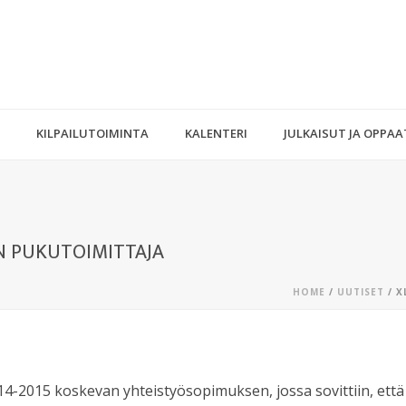
KILPAILUTOIMINTA
KALENTERI
JULKAISUT JA OPPAA
EN PUKUTOIMITTAJA
HOME
/
UUTISET
/ X
014-2015 koskevan yhteistyösopimuksen, jossa sovittiin, että 