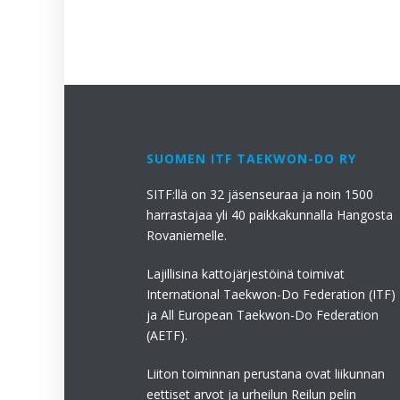
SUOMEN ITF TAEKWON-DO RY
SITF:llä on 32 jäsenseuraa ja noin 1500
harrastajaa yli 40 paikkakunnalla Hangosta
Rovaniemelle.
Lajillisina kattojärjestöinä toimivat
International Taekwon-Do Federation (ITF)
ja All European Taekwon-Do Federation
(AETF).
Liiton toiminnan perustana ovat liikunnan
eettiset arvot ja urheilun Reilun pelin