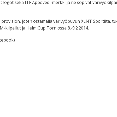
 logot sekä ITF Appoved -merkki ja ne sopivat värivyökilpail
n provision, joten ostamalla värivyöpuvun XLNT Sportilta, tu
M-kilpailut ja HelmiCup Torniossa 8.-9.2.2014.
cebook)