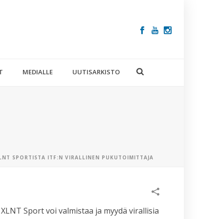
T
MEDIALLE
UUTISARKISTO
LNT SPORTISTA ITF:N VIRALLINEN PUKUTOIMITTAJA
VIIMEISIM
ARTIKKELIT
XLNT Sport voi valmistaa ja myydä virallisia