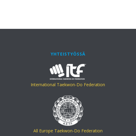
YHTEISTYÖSSÄ
International Taekwon-Do Federation
All Europe Taekwon-Do Federation