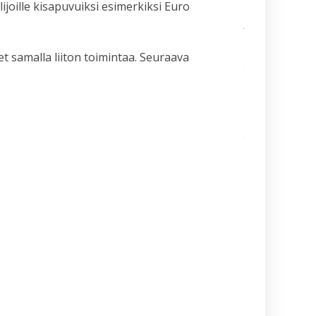
ijoille kisapuvuiksi esimerkiksi Euro
Sabumnim
Jukka Nyman
muistoissamm
Kamppailulajien
et samalla liiton toimintaa. Seuraava
tason ohjaaja- 
valmentajakoul
(VOK 2) kausi
2026–2027
Ajankohtaista
tietoa
maailmancupiin
lähtijöille
Kesä alkaa
aina
Suurelta
Budoleiriltä
Rasbudo
Open
2026
(Black
Belt Cup
3/2026)