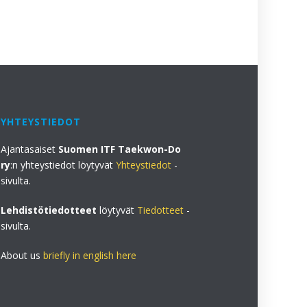
YHTEYSTIEDOT
Ajantasaiset
Suomen ITF Taekwon-Do
ry
:n yhteystiedot löytyvät
Yhteystiedot
-
sivulta.
Lehdistötiedotteet
löytyvät
Tiedotteet
-
sivulta.
About us
briefly in english here