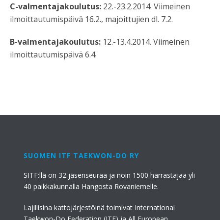
C-valmentajakoulutus:
22.-23.2.2014. Viimeinen
ilmoittautumispäivä 16.2., majoittujien dl. 7.2.
B-valmentajakoulutus:
12.-13.4.2014. Viimeinen
ilmoittautumispäivä 6.4.
SUOMEN ITF TAEKWON-DO RY
SITF:llä on 32 jäsenseuraa ja noin 1500 harrastajaa yli
40 paikkakunnalla Hangosta Rovaniemelle.
Lajillisina kattojärjestöinä toimivat International
Taekwon-Do Federation (ITF) ja All European