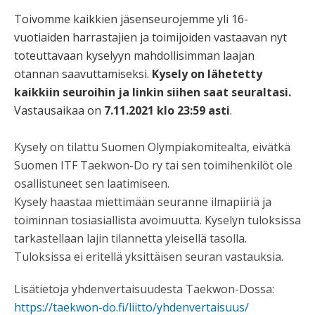
Toivomme kaikkien jäsenseurojemme yli 16-
vuotiaiden harrastajien ja toimijoiden vastaavan nyt
toteuttavaan kyselyyn mahdollisimman laajan
otannan saavuttamiseksi.
Kysely on lähetetty
kaikkiin seuroihin ja linkin siihen saat seuraltasi.
Vastausaikaa on
7.11.2021 klo 23:59 asti
.
Kysely on tilattu Suomen Olympiakomitealta, eivätkä
Suomen ITF Taekwon-Do ry tai sen toimihenkilöt ole
osallistuneet sen laatimiseen.
Kysely haastaa miettimään seuranne ilmapiiriä ja
toiminnan tosiasiallista avoimuutta. Kyselyn tuloksissa
tarkastellaan lajin tilannetta yleisellä tasolla.
Tuloksissa ei eritellä yksittäisen seuran vastauksia.
Lisätietoja yhdenvertaisuudesta Taekwon-Dossa:
https://taekwon-do.fi/liitto/yhdenvertaisuus/