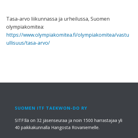
Tasa-arvo liikunnassa ja urheilussa, Suomen
olympiakomitea:
https://www.olympiakomitea.fi/olympiakomitea/vastu
ullisuus/tasa-arvo/
SUOMEN ITF TAEKWON-DO RY
SITF:llä on 32 jäsenseuraa ja noin 1500 harrastajaa yli
40 paikkakunnalla Hangosta Rovaniemelle.