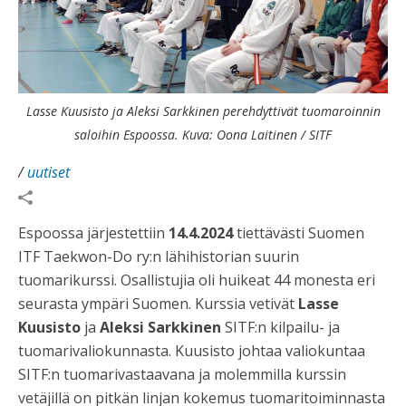
Lasse Kuusisto ja Aleksi Sarkkinen perehdyttivät tuomaroinnin
saloihin Espoossa. Kuva: Oona Laitinen / SITF
/
uutiset
Espoossa järjestettiin
14.4.2024
tiettävästi Suomen
ITF Taekwon-Do ry:n lähihistorian suurin
tuomarikurssi. Osallistujia oli huikeat 44 monesta eri
seurasta ympäri Suomen. Kurssia vetivät
Lasse
Kuusisto
ja
Aleksi Sarkkinen
SITF:n kilpailu- ja
tuomarivaliokunnasta. Kuusisto johtaa valiokuntaa
SITF:n tuomarivastaavana ja molemmilla kurssin
vetäjillä on pitkän linjan kokemus tuomaritoiminnasta