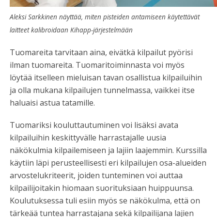
Aleksi Sarkkinen näyttää, miten pisteiden antamiseen käytettävät
laitteet kalibroidaan Kihapp-järjestelmään
Tuomareita tarvitaan aina, eivätkä kilpailut pyörisi
ilman tuomareita. Tuomaritoiminnasta voi myös
löytää itselleen mieluisan tavan osallistua kilpailuihin
ja olla mukana kilpailujen tunnelmassa, vaikkei itse
haluaisi astua tatamille.
Tuomariksi kouluttautuminen voi lisäksi avata
kilpailuihin keskittyvälle harrastajalle uusia
näkökulmia kilpailemiseen ja lajiin laajemmin. Kurssilla
käytiin läpi perusteellisesti eri kilpailujen osa-alueiden
arvostelukriteerit, joiden tunteminen voi auttaa
kilpailijoitakin hiomaan suorituksiaan huippuunsa.
Koulutuksessa tuli esiin myös se näkökulma, että on
tärkeää tuntea harrastajana sekä kilpailijana lajien