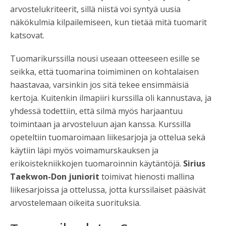
arvostelukriteerit, sillä niistä voi syntyä uusia
näkökulmia kilpailemiseen, kun tietää mitä tuomarit
katsovat.
Tuomarikurssilla nousi useaan otteeseen esille se
seikka, että tuomarina toimiminen on kohtalaisen
haastavaa, varsinkin jos sitä tekee ensimmäisiä
kertoja. Kuitenkin ilmapiiri kurssilla oli kannustava, ja
yhdessä todettiin, että silmä myös harjaantuu
toimintaan ja arvosteluun ajan kanssa. Kurssilla
opeteltiin tuomaroimaan liikesarjoja ja ottelua sekä
käytiin läpi myös voimamurskauksen ja
erikoistekniikkojen tuomaroinnin käytäntöjä.
Sirius
Taekwon-Don juniorit
toimivat hienosti mallina
liikesarjoissa ja ottelussa, jotta kurssilaiset pääsivät
arvostelemaan oikeita suorituksia.