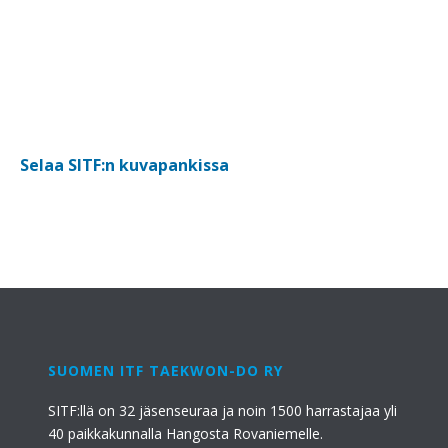
Selaa SITF:n kuvapankissa
SUOMEN ITF TAEKWON-DO RY
SITF:llä on 32 jäsenseuraa ja noin 1500 harrastajaa yli
40 paikkakunnalla Hangosta Rovaniemelle.