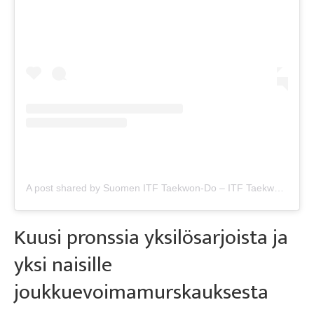
A post shared by Suomen ITF Taekwon-Do – ITF Taekwon-Do Finland (@tkdfinland)
Kuusi pronssia yksilösarjoista ja
yksi naisille
joukkuevoimamurskauksesta