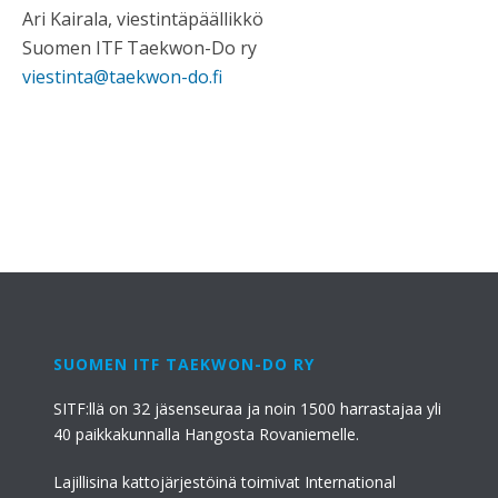
Ari Kairala, viestintäpäällikkö
Suomen ITF Taekwon-Do ry
viestinta@taekwon-do.fi
SUOMEN ITF TAEKWON-DO RY
SITF:llä on 32 jäsenseuraa ja noin 1500 harrastajaa yli
40 paikkakunnalla Hangosta Rovaniemelle.
Lajillisina kattojärjestöinä toimivat International