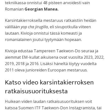
tekniikassa onnistui 48 pisteen arvoidesti vain
Romanian
Georgian Manea.
Karsintakierroksella mestaruus ratkaistiin heidän
välillään
yop cha jirugilla
, eli sivupotkulla viiteen
lautaan. Kivioja onnistui tässä komeasti ja
romanialainen joutui tyytymään hopeaan.
Kivioja edustaa Tampereen Taekwon-Do seuraa ja
aiemmat EM-kullat aikuisena ovat vuosilta 2023, 2022,
2019, 2018 ja 2016. Lisäksi häneltä löytyy vuodelta
2011 oleva junioreiden Euroopan mestaruus.
Katso video karsintakierroksen
ratkaisusuorituksesta
Huikean viiden laudan ratkaisusuorituksen voit
katsoa Suomen ITF Taekwon-Don Instagramista, tai