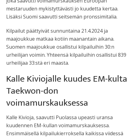
joka saavutti voimamurskauksen Euroopan
mestaruuden mykistyttävästi jo kuudetta kertaa.
Lisäksi Suomi saavutti seitsemän pronssimitalia.
Kilpailut päättyivät sunnuntaina 21.4.2024 ja
maajoukkue matkaa kotiin maanantain aikana.
Suomen maajoukkue osallistui kilpailuihin 30:n
urheilijan voimin. Yhteensä kilpailuihin osallistui 839
urheilijaa 33:stä eri maasta.
Kalle Kiviojalle kuudes EM-kulta
Taekwon-don
voimamurskauksessa
Kalle Kivioja, saavutti Puolassa upeasti uransa
kuudennen EM-kullan voimamurskauksessa.
Ensimmäisellä kilpailukierroksella kaikissa viidessä