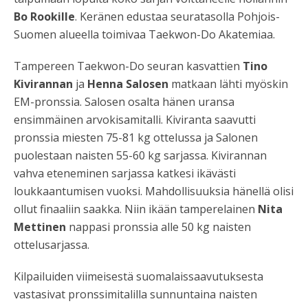
Bo Rookille
. Keränen edustaa seuratasolla Pohjois-
Suomen alueella toimivaa Taekwon-Do Akatemiaa.
Tampereen Taekwon-Do seuran kasvattien
Tino
Kivirannan
ja
Henna Salosen
matkaan lähti myöskin
EM-pronssia. Salosen osalta hänen uransa
ensimmäinen arvokisamitalli. Kiviranta saavutti
pronssia miesten 75-81 kg ottelussa ja Salonen
puolestaan naisten 55-60 kg sarjassa. Kivirannan
vahva eteneminen sarjassa katkesi ikävästi
loukkaantumisen vuoksi. Mahdollisuuksia hänellä olisi
ollut finaaliin saakka. Niin ikään tamperelainen
Nita
Mettinen
nappasi pronssia alle 50 kg naisten
ottelusarjassa.
Kilpailuiden viimeisestä suomalaissaavutuksesta
vastasivat pronssimitalilla sunnuntaina naisten