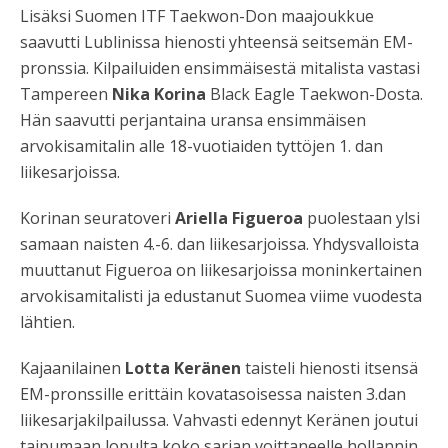
Lisäksi Suomen ITF Taekwon-Don maajoukkue
saavutti Lublinissa hienosti yhteensä seitsemän EM-
pronssia. Kilpailuiden ensimmäisestä mitalista vastasi
Tampereen
Nika Korina
Black Eagle Taekwon-Dosta.
Hän saavutti perjantaina uransa ensimmäisen
arvokisamitalin alle 18-vuotiaiden tyttöjen 1. dan
liikesarjoissa.
Korinan seuratoveri
Ariella Figueroa
puolestaan ylsi
samaan naisten 4.-6. dan liikesarjoissa. Yhdysvalloista
muuttanut Figueroa on liikesarjoissa moninkertainen
arvokisamitalisti ja edustanut Suomea viime vuodesta
lähtien.
Kajaanilainen
Lotta Keränen
taisteli hienosti itsensä
EM-pronssille erittäin kovatasoisessa naisten 3.dan
liikesarjakilpailussa. Vahvasti edennyt Keränen joutui
taipumaan lopulta koko sarjan voittaneelle hollannin