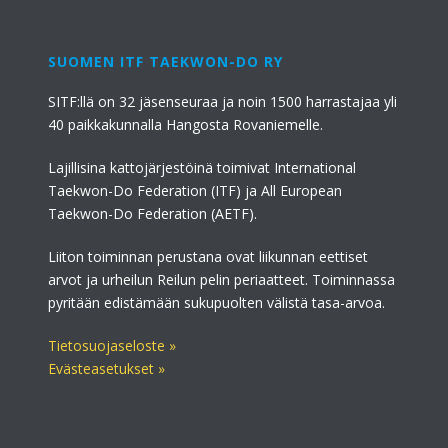
SUOMEN ITF TAEKWON-DO RY
SITF:llä on 32 jäsenseuraa ja noin 1500 harrastajaa yli
40 paikkakunnalla Hangosta Rovaniemelle.
Lajillisina kattojärjestöinä toimivat International
Taekwon-Do Federation (ITF) ja All European
Taekwon-Do Federation (AETF).
Liiton toiminnan perustana ovat liikunnan eettiset
arvot ja urheilun Reilun pelin periaatteet. Toiminnassa
pyritään edistämään sukupuolten välistä tasa-arvoa.
Tietosuojaseloste »
Evästeasetukset »