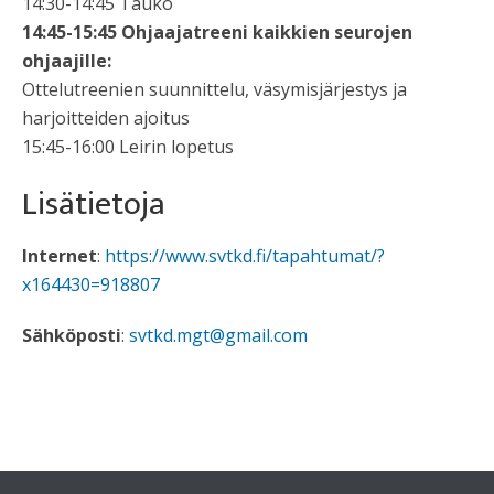
14:30-14:45 Tauko
14:45-15:45 Ohjaajatreeni kaikkien seurojen
ohjaajille:
Ottelutreenien suunnittelu, väsymisjärjestys ja
harjoitteiden ajoitus
15:45-16:00 Leirin lopetus
Lisätietoja
Internet
:
https://www.svtkd.fi/tapahtumat/?
x164430=918807
Sähköposti
:
svtkd.mgt@gmail.com