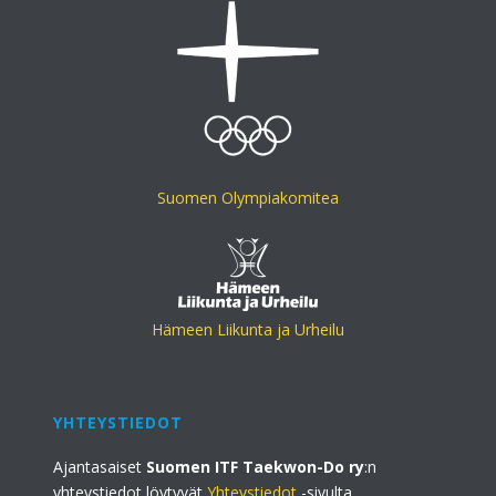
Suomen Olympiakomitea
Hämeen Liikunta ja Urheilu
YHTEYSTIEDOT
Ajantasaiset
Suomen ITF Taekwon-Do ry
:n
yhteystiedot löytyvät
Yhteystiedot
-sivulta.