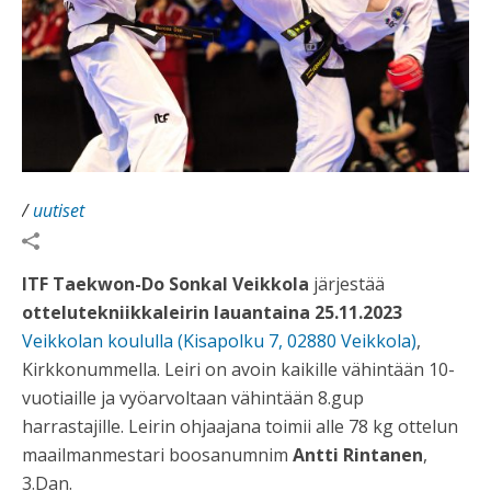
/
uutiset
ITF Taekwon-Do Sonkal Veikkola
järjestää
ottelutekniikkaleirin lauantaina 25.11.2023
Veikkolan koululla (Kisapolku 7, 02880 Veikkola)
,
Kirkkonummella. Leiri on avoin kaikille vähintään 10-
vuotiaille ja vyöarvoltaan vähintään 8.gup
harrastajille. Leirin ohjaajana toimii alle 78 kg ottelun
maailmanmestari boosanumnim
Antti Rintanen
,
3.Dan.