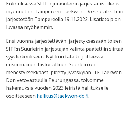
Kokouksessa SITF:n juniorileirin järjestämisoikeus
myönnettiin Tampereen Taekwon-Do seuralle. Leiri
järjestetään Tampereella 19.11.2022. Lisätietoja on
luvassa myöhemmin.
Ensi vuonna järjestettävän, järjestyksessään toisen
SITF:n Suurleirin järjestäjän valinta päätettiin siirtää
syyskokoukseen. Nyt kun tätä kirjoittaessa
ensimmäinen historiallinen Suurleiri on
menestyksekkäästi pidetty Jyväskylän ITF Taekwon-
Don vetovastuulla Peurungassa, toivomme
hakemuksia vuoden 2023 leiristä hallitukselle
osoitteeseen
hallitus@taekwon-do.fi
.