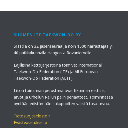
SUOMEN ITF TAEKWON-DO RY
SITF:llä on 32 jäsenseuraa ja noin 1500 harrastajaa yli
40 paikkakunnalla Hangosta Rovaniemelle.
Lajillisina kattojärjestöinä toimivat International
Taekwon-Do Federation (ITF) ja All European
Taekwon-Do Federation (AETF).
Liiton toiminnan perustana ovat liikunnan eettiset
arvot ja urheilun Reilun pelin periaatteet. Toiminnassa
pyritään edistämään sukupuolten välistä tasa-arvoa.
Tietosuojaseloste »
Evästeasetukset »