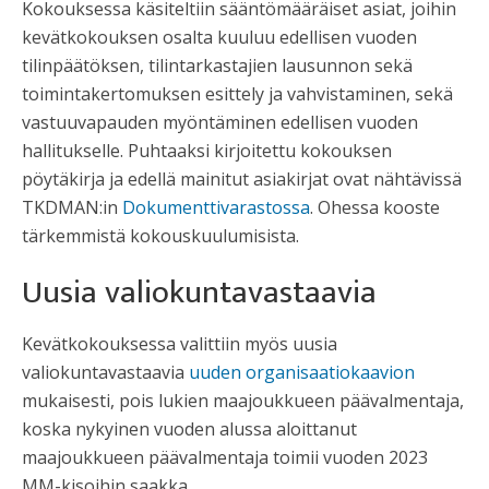
Kokouksessa käsiteltiin sääntömääräiset asiat, joihin
kevätkokouksen osalta kuuluu edellisen vuoden
tilinpäätöksen, tilintarkastajien lausunnon sekä
toimintakertomuksen esittely ja vahvistaminen, sekä
vastuuvapauden myöntäminen edellisen vuoden
hallitukselle. Puhtaaksi kirjoitettu kokouksen
pöytäkirja ja edellä mainitut asiakirjat ovat nähtävissä
TKDMAN:in
Dokumenttivarastossa
. Ohessa kooste
tärkemmistä kokouskuulumisista.
Uusia valiokuntavastaavia
Kevätkokouksessa valittiin myös uusia
valiokuntavastaavia
uuden organisaatiokaavion
mukaisesti, pois lukien maajoukkueen päävalmentaja,
koska nykyinen vuoden alussa aloittanut
maajoukkueen päävalmentaja toimii vuoden 2023
MM-kisoihin saakka.