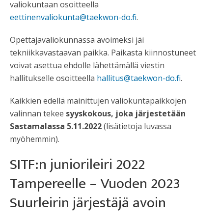
valiokuntaan osoitteella
eettinenvaliokunta@taekwon-do.fi
.
Opettajavaliokunnassa avoimeksi jäi
tekniikkavastaavan paikka. Paikasta kiinnostuneet
voivat asettua ehdolle lähettämällä viestin
hallitukselle osoitteella
hallitus@taekwon-do.fi
.
Kaikkien edellä mainittujen valiokuntapaikkojen
valinnan tekee
syyskokous, joka järjestetään
Sastamalassa 5.11.2022
(lisätietoja luvassa
myöhemmin).
SITF:n juniorileiri 2022
Tampereelle – Vuoden 2023
Suurleirin järjestäjä avoin