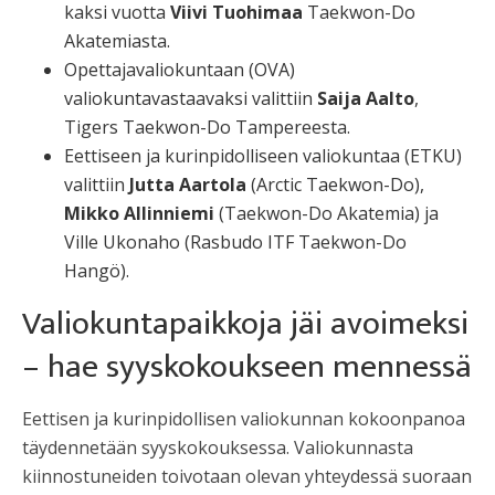
kaksi vuotta
Viivi Tuohimaa
Taekwon-Do
Akatemiasta.
Opettajavaliokuntaan (OVA)
valiokuntavastaavaksi valittiin
Saija Aalto
,
Tigers Taekwon-Do Tampereesta.
Eettiseen ja kurinpidolliseen valiokuntaa (ETKU)
valittiin
Jutta Aartola
(Arctic Taekwon-Do),
Mikko Allinniemi
(Taekwon-Do Akatemia) ja
Ville Ukonaho (Rasbudo ITF Taekwon-Do
Hangö).
Valiokuntapaikkoja jäi avoimeksi
– hae syyskokoukseen mennessä
Eettisen ja kurinpidollisen valiokunnan kokoonpanoa
täydennetään syyskokouksessa. Valiokunnasta
kiinnostuneiden toivotaan olevan yhteydessä suoraan