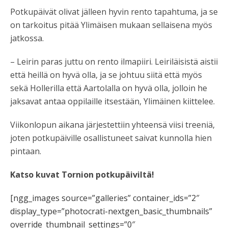
Potkupäivät olivat jälleen hyvin rento tapahtuma, ja se
on tarkoitus pitää Ylimäisen mukaan sellaisena myös
jatkossa.
– Leirin paras juttu on rento ilmapiiri. Leiriläisistä aistii
että heillä on hyvä olla, ja se johtuu siitä että myös
sekä Hollerilla että Aartolalla on hyvä olla, jolloin he
jaksavat antaa oppilaille itsestään, Ylimäinen kiittelee.
Viikonlopun aikana järjestettiin yhteensä viisi treeniä,
joten potkupäiville osallistuneet saivat kunnolla hien
pintaan.
Katso kuvat Tornion potkupäiviltä!
[ngg_images source=”galleries” container_ids=”2″
display_type=”photocrati-nextgen_basic_thumbnails”
override_thumbnail_settings=”0″