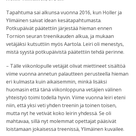
Tapahtuma sai alkunsa vuonna 2016, kun Holler ja
Ylimäinen saivat idean kesätapahtumasta.
Potkupäivät päätettiin järjestää hieman ennen
Tornion seuran treenikauden alkua, ja mukaan
vetäjäksi kutsuttiin myös Aartola. Leiri oli menestys,
mistä syystä potkupäivistä päätettiin tehdä perinne.
– Tälle viikonlopulle vetäjät olivat miettineet sisältöä
viime vuonna annetun palautteen perusteella hieman
eri kulmasta kuin aikaisemmin, minkä lisäksi
huomasin että tänä viikonloppuna vetäjien välinen
yhteistyö toimi todella hyvin. Viime vuonna leiri eteni
niin, että yksi veti yhden treenin ja toinen toisen,
mutta nyt he vetivät koko leirin yhdessä. Se oli
mahtavaa, sillä nyt molemmat opettajat pääsivät
loistamaan jokaisessa treenissä, Ylimäinen kuvailee.