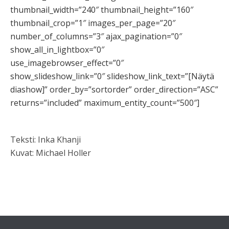
thumbnail_width=”240″ thumbnail_height=”160″
thumbnail_crop=”1″ images_per_page=”20″
number_of_columns=”3″ ajax_pagination=”0″
show_all_in_lightbox=”0″
use_imagebrowser_effect=”0″
show_slideshow_link=”0″ slideshow_link_text=”[Näytä
diashow]” order_by=”sortorder” order_direction=”ASC”
returns=”included” maximum_entity_count=”500″]
Teksti: Inka Khanji
Kuvat: Michael Holler