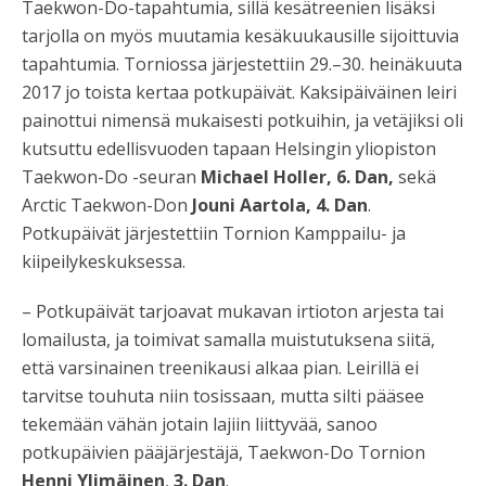
Taekwon-Do-tapahtumia, sillä kesätreenien lisäksi
tarjolla on myös muutamia kesäkuukausille sijoittuvia
tapahtumia. Torniossa järjestettiin 29.–30. heinäkuuta
2017 jo toista kertaa potkupäivät. Kaksipäiväinen leiri
painottui nimensä mukaisesti potkuihin, ja vetäjiksi oli
kutsuttu edellisvuoden tapaan Helsingin yliopiston
Taekwon-Do -seuran
Michael Holler, 6. Dan,
sekä
Arctic Taekwon-Don
Jouni Aartola
, 4. Dan
.
Potkupäivät järjestettiin Tornion Kamppailu- ja
kiipeilykeskuksessa.
– Potkupäivät tarjoavat mukavan irtioton arjesta tai
lomailusta, ja toimivat samalla muistutuksena siitä,
että varsinainen treenikausi alkaa pian. Leirillä ei
tarvitse touhuta niin tosissaan, mutta silti pääsee
tekemään vähän jotain lajiin liittyvää, sanoo
potkupäivien pääjärjestäjä, Taekwon-Do Tornion
Henni Ylimäinen
,
3. Dan
.