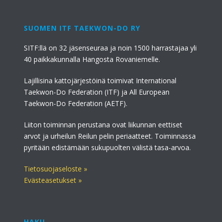
SUOMEN ITF TAEKWON-DO RY
SITF:llä on 32 jäsenseuraa ja noin 1500 harrastajaa yli
40 paikkakunnalla Hangosta Rovaniemelle.
Lajillisina kattojärjestöinä toimivat International
Taekwon-Do Federation (ITF) ja All European
Taekwon-Do Federation (AETF).
Liiton toiminnan perustana ovat liikunnan eettiset
arvot ja urheilun Reilun pelin periaatteet. Toiminnassa
pyritään edistämään sukupuolten välistä tasa-arvoa.
Tietosuojaseloste »
Evästeasetukset »
HAKU