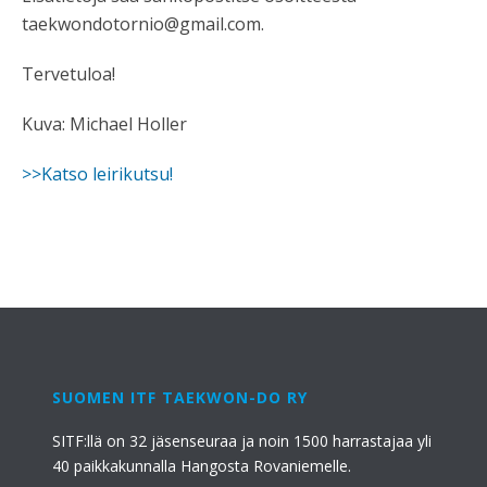
taekwondotornio@gmail.com.
Tervetuloa!
Kuva: Michael Holler
>>Katso leirikutsu!
SUOMEN ITF TAEKWON-DO RY
SITF:llä on 32 jäsenseuraa ja noin 1500 harrastajaa yli
40 paikkakunnalla Hangosta Rovaniemelle.