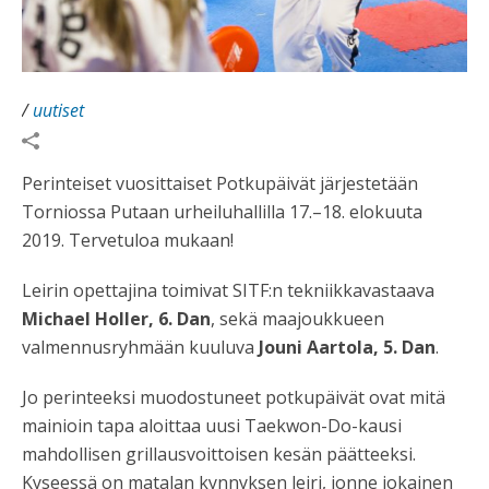
/
uutiset
Perinteiset vuosittaiset Potkupäivät järjestetään
Torniossa Putaan urheiluhallilla 17.–18. elokuuta
2019. Tervetuloa mukaan!
Leirin opettajina toimivat SITF:n tekniikkavastaava
Michael Holler, 6. Dan
, sekä maajoukkueen
valmennusryhmään kuuluva
Jouni Aartola, 5. Dan
.
Jo perinteeksi muodostuneet potkupäivät ovat mitä
mainioin tapa aloittaa uusi Taekwon-Do-kausi
mahdollisen grillausvoittoisen kesän päätteeksi.
Kyseessä on matalan kynnyksen leiri, jonne jokainen