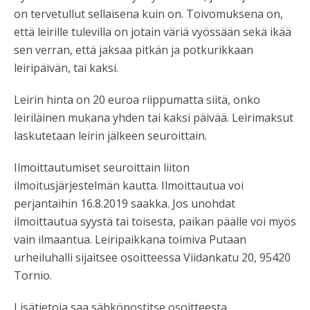
on tervetullut sellaisena kuin on. Toivomuksena on,
että leirille tulevilla on jotain väriä vyössään sekä ikää
sen verran, että jaksaa pitkän ja potkurikkaan
leiripäivän, tai kaksi.
Leirin hinta on 20 euroa riippumatta siitä, onko
leiriläinen mukana yhden tai kaksi päivää. Leirimaksut
laskutetaan leirin jälkeen seuroittain.
Ilmoittautumiset seuroittain liiton
ilmoitusjärjestelmän kautta. Ilmoittautua voi
perjantaihin 16.8.2019 saakka. Jos unohdat
ilmoittautua syystä tai toisesta, paikan päälle voi myös
vain ilmaantua. Leiripaikkana toimiva Putaan
urheiluhalli sijaitsee osoitteessa Viidankatu 20, 95420
Tornio.
Lisätietoja saa sähköpostitse osoitteesta