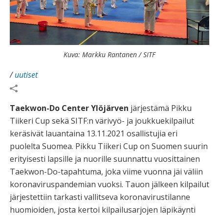
Kuva: Markku Rantanen / SITF
/
uutiset
Taekwon-Do Center Ylöjärven
järjestämä Pikku
Tiikeri Cup sekä SITF:n värivyö- ja joukkuekilpailut
keräsivät lauantaina 13.11.2021 osallistujia eri
puolelta Suomea. Pikku Tiikeri Cup on Suomen suurin
erityisesti lapsille ja nuorille suunnattu vuosittainen
Taekwon-Do-tapahtuma, joka viime vuonna jäi väliin
koronaviruspandemian vuoksi. Tauon jälkeen kilpailut
järjestettiin tarkasti vallitseva koronavirustilanne
huomioiden, josta kertoi kilpailusarjojen läpikäynti