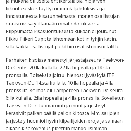
ja mukana oli useita ensikertalaisia. Ylöjärven
liikuntakeskus täyttyi riemunkiljahduksista ja
innostuneesta kisatunnelmasta, monen osallistujan
onnistuessa ylittämään omat odotuksensa.
Riippumatta kisasuorituksesta kukaan ei joutunut
Pikku Tiikeri Cupista lähtemään kotiin tyhjin käsin,
sillä kaikki osallistujat palkittiin osallistumismitalilla.
Parhaiten kisoissa menestyi järjestäjäseura Taekwon-
Do Center 20:lla kullalla, 22:lla hopealla ja 18:sta
pronssilla. Toiseksi sijoittui hienosti Jyväskylä ITF
Taekwon-Do 14:sta kullalla, 10:llä hopealla ja 4:llä
pronssilla. Kolmas oli Tampereen Taekwon-Do seura
6:lla kullalla, 2:lla hopealla ja 4:llä pronssilla. Sovelletun
Taekwon-Don tuomarointi ja muut järjestelyt
keräsivät paikan päällä paljon kiitosta. Mm. sarjojen
järjestely huomioi hyvin kilpailijoiden eroja ja samaan
aikaan kisakokemus pidettiin mahdollisimman