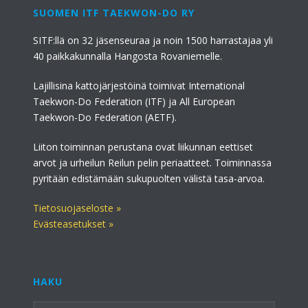
SUOMEN ITF TAEKWON-DO RY
SITF:llä on 32 jäsenseuraa ja noin 1500 harrastajaa yli
40 paikkakunnalla Hangosta Rovaniemelle.
Lajillisina kattojärjestöinä toimivat International
Taekwon-Do Federation (ITF) ja All European
Taekwon-Do Federation (AETF).
Liiton toiminnan perustana ovat liikunnan eettiset
arvot ja urheilun Reilun pelin periaatteet. Toiminnassa
pyritään edistämään sukupuolten välistä tasa-arvoa.
Tietosuojaseloste »
Evästeasetukset »
HAKU