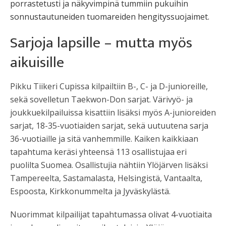
porrastetusti ja näkyvimpinä tummiin pukuihin
sonnustautuneiden tuomareiden hengityssuojaimet.
Sarjoja lapsille – mutta myös
aikuisille
Pikku Tiikeri Cupissa kilpailtiin B-, C- ja D-junioreille,
sekä sovelletun Taekwon-Don sarjat. Värivyö- ja
joukkuekilpailuissa kisattiin lisäksi myös A-junioreiden
sarjat, 18-35-vuotiaiden sarjat, sekä uutuutena sarja
36-vuotiaille ja sitä vanhemmille. Kaiken kaikkiaan
tapahtuma keräsi yhteensä 113 osallistujaa eri
puolilta Suomea. Osallistujia nähtiin Ylöjärven lisäksi
Tampereelta, Sastamalasta, Helsingistä, Vantaalta,
Espoosta, Kirkkonummelta ja Jyväskylästä.
Nuorimmat kilpailijat tapahtumassa olivat 4-vuotiaita