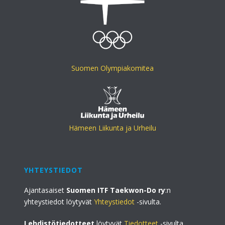
Suomen Olympiakomitea
Hämeen Liikunta ja Urheilu
YHTEYSTIEDOT
Ajantasaiset
Suomen ITF Taekwon-Do ry
:n
yhteystiedot löytyvät
Yhteystiedot
-sivulta.
Lehdistötiedotteet
löytyvät
Tiedotteet
-sivulta.