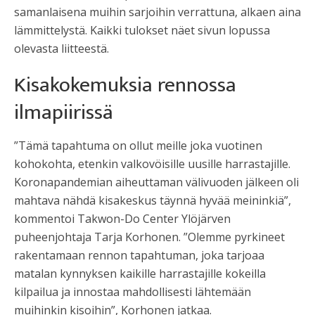
samanlaisena muihin sarjoihin verrattuna, alkaen aina
lämmittelystä. Kaikki tulokset näet sivun lopussa
olevasta liitteestä.
Kisakokemuksia rennossa
ilmapiirissä
”Tämä tapahtuma on ollut meille joka vuotinen
kohokohta, etenkin valkovöisille uusille harrastajille.
Koronapandemian aiheuttaman välivuoden jälkeen oli
mahtava nähdä kisakeskus täynnä hyvää meininkiä”,
kommentoi Takwon-Do Center Ylöjärven
puheenjohtaja Tarja Korhonen. ”Olemme pyrkineet
rakentamaan rennon tapahtuman, joka tarjoaa
matalan kynnyksen kaikille harrastajille kokeilla
kilpailua ja innostaa mahdollisesti lähtemään
muihinkin kisoihin”, Korhonen jatkaa.