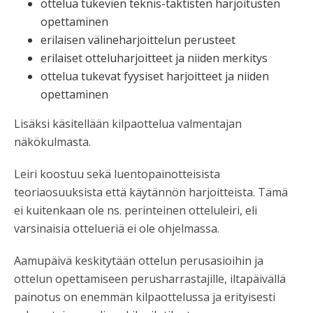
ottelua tukevien teknis-taktisten harjoitusten
opettaminen
erilaisen välineharjoittelun perusteet
erilaiset otteluharjoitteet ja niiden merkitys
ottelua tukevat fyysiset harjoitteet ja niiden
opettaminen
Lisäksi käsitellään kilpaottelua valmentajan
näkökulmasta.
Leiri koostuu sekä luentopainotteisista
teoriaosuuksista että käytännön harjoitteista. Tämä
ei kuitenkaan ole ns. perinteinen otteluleiri, eli
varsinaisia ottelueriä ei ole ohjelmassa.
Aamupäivä keskitytään ottelun perusasioihin ja
ottelun opettamiseen perusharrastajille, iltapäivällä
painotus on enemmän kilpaottelussa ja erityisesti