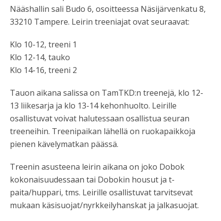
Nääshallin sali Budo 6, osoitteessa Näsijärvenkatu 8,
33210 Tampere. Leirin treeniajat ovat seuraavat:
Klo 10-12, treeni 1
Klo 12-14, tauko
Klo 14-16, treeni 2
Tauon aikana salissa on TamTKD:n treenejä, klo 12-
13 liikesarja ja klo 13-14 kehonhuolto. Leirille
osallistuvat voivat halutessaan osallistua seuran
treeneihin. Treenipaikan lähellä on ruokapaikkoja
pienen kävelymatkan päässä.
Treenin asusteena leirin aikana on joko Dobok
kokonaisuudessaan tai Dobokin housut ja t-
paita/huppari, tms. Leirille osallistuvat tarvitsevat
mukaan käsisuojat/nyrkkeilyhanskat ja jalkasuojat.