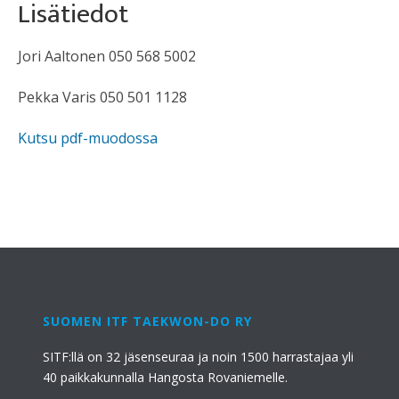
Lisätiedot
Jori Aaltonen 050 568 5002
Pekka Varis 050 501 1128
Kutsu pdf-muodossa
SUOMEN ITF TAEKWON-DO RY
SITF:llä on 32 jäsenseuraa ja noin 1500 harrastajaa yli
40 paikkakunnalla Hangosta Rovaniemelle.