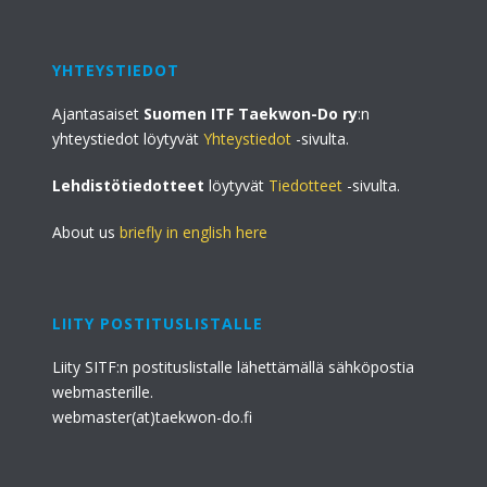
YHTEYSTIEDOT
Ajantasaiset
Suomen ITF Taekwon-Do ry
:n
yhteystiedot löytyvät
Yhteystiedot
-sivulta.
Lehdistötiedotteet
löytyvät
Tiedotteet
-sivulta.
About us
briefly in english here
LIITY POSTITUSLISTALLE
Liity SITF:n postituslistalle lähettämällä sähköpostia
webmasterille.
webmaster(at)taekwon-do.fi