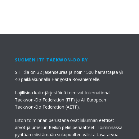
SUOMEN ITF TAEKWON-DO RY
SITF:llä on 32 jäsenseuraa ja noin 1500 harrastajaa yli
40 paikkakunnalla Hangosta Rovaniemelle.
Lajillisina kattojärjestöinä toimivat International
Taekwon-Do Federation (ITF) ja All European
Taekwon-Do Federation (AETF).
Liiton toiminnan perustana ovat liikunnan eettiset
arvot ja urheilun Reilun pelin periaatteet. Toiminnassa
pyritään edistämään sukupuolten välistä tasa-arvoa.