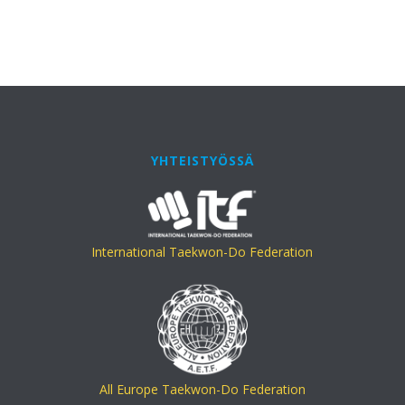
YHTEISTYÖSSÄ
International Taekwon-Do Federation
All Europe Taekwon-Do Federation