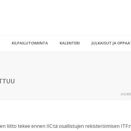
KILPAILUTOIMINTA
KALENTERI
JULKAISUT JA OPPAA
UTTUU
HOM
 liitto tekee ennen IIC:tä osallistujen rekisteröimisen ITF:n