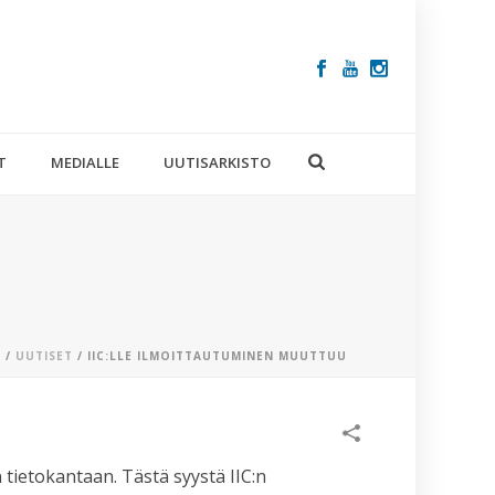
T
MEDIALLE
UUTISARKISTO
E
/
UUTISET
/ IIC:LLE ILMOITTAUTUMINEN MUUTTUU
VIIMEISIM
ARTIKKELIT
 tietokantaan. Tästä syystä IIC:n