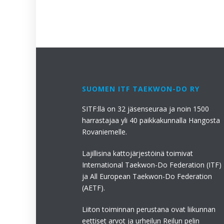
SUOMEN ITF TAEKWON-DO RY
SITF:llä on 32 jäsenseuraa ja noin 1500
harrastajaa yli 40 paikkakunnalla Hangosta
Rovaniemelle.
Lajillisina kattojärjestöinä toimivat
International Taekwon-Do Federation (ITF)
ja All European Taekwon-Do Federation
(AETF).
Liiton toiminnan perustana ovat liikunnan
eettiset arvot ja urheilun Reilun pelin