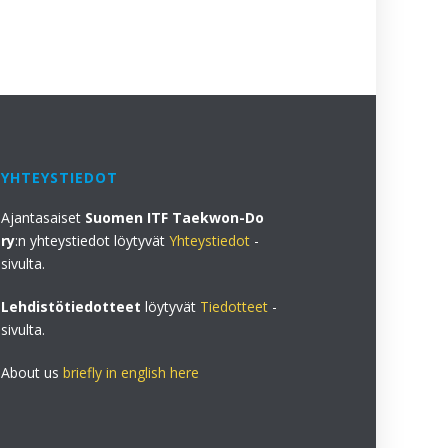
YHTEYSTIEDOT
Ajantasaiset
Suomen ITF Taekwon-Do
ry
:n yhteystiedot löytyvät
Yhteystiedot
-
sivulta.
Lehdistötiedotteet
löytyvät
Tiedotteet
-
sivulta.
About us
briefly in english here