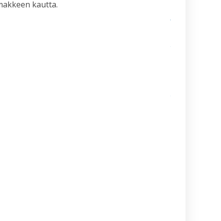
omakkeen kautta.
Sabumnim
Jukka Nyman
muistoissamm
Kamppailulajien
tason ohjaaja- 
valmentajakoul
(VOK 2) kausi
2026–2027
Ajankohtaista
tietoa
maailmancupiin
lähtijöille
Kesä alkaa
aina
Suurelta
Budoleiriltä
Rasbudo
Open
2026
(Black
Belt Cup
3/2026)