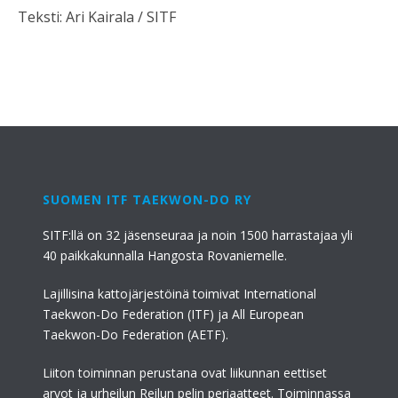
Teksti: Ari Kairala / SITF
SUOMEN ITF TAEKWON-DO RY
SITF:llä on 32 jäsenseuraa ja noin 1500 harrastajaa yli
40 paikkakunnalla Hangosta Rovaniemelle.
Lajillisina kattojärjestöinä toimivat International
Taekwon-Do Federation (ITF) ja All European
Taekwon-Do Federation (AETF).
Liiton toiminnan perustana ovat liikunnan eettiset
arvot ja urheilun Reilun pelin periaatteet. Toiminnassa