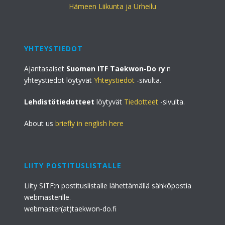
Hämeen Liikunta ja Urheilu
YHTEYSTIEDOT
Ajantasaiset
Suomen ITF Taekwon-Do ry
:n
yhteystiedot löytyvät
Yhteystiedot
-sivulta.
Lehdistötiedotteet
löytyvät
Tiedotteet
-sivulta.
About us
briefly in english here
LIITY POSTITUSLISTALLE
Liity SITF:n postituslistalle lähettämällä sähköpostia
webmasterille.
webmaster(at)taekwon-do.fi