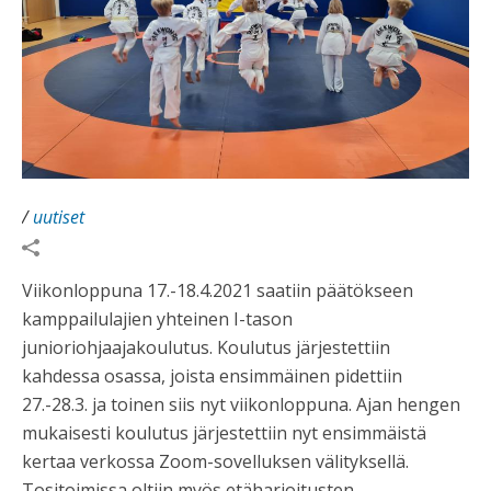
/
uutiset
Viikonloppuna 17.-18.4.2021 saatiin päätökseen
kamppailulajien yhteinen I-tason
junioriohjaajakoulutus. Koulutus järjestettiin
kahdessa osassa, joista ensimmäinen pidettiin
27.-28.3. ja toinen siis nyt viikonloppuna. Ajan hengen
mukaisesti koulutus järjestettiin nyt ensimmäistä
kertaa verkossa Zoom-sovelluksen välityksellä.
Tositoimissa oltiin myös etäharjoitusten