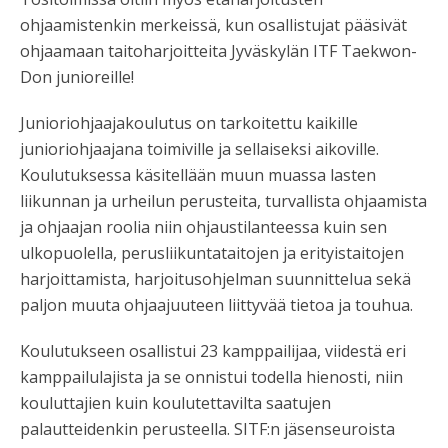
ohjaamistenkin merkeissä, kun osallistujat pääsivät
ohjaamaan taitoharjoitteita Jyväskylän ITF Taekwon-
Don junioreille!
Junioriohjaajakoulutus on tarkoitettu kaikille
junioriohjaajana toimiville ja sellaiseksi aikoville.
Koulutuksessa käsitellään muun muassa lasten
liikunnan ja urheilun perusteita, turvallista ohjaamista
ja ohjaajan roolia niin ohjaustilanteessa kuin sen
ulkopuolella, perusliikuntataitojen ja erityistaitojen
harjoittamista, harjoitusohjelman suunnittelua sekä
paljon muuta ohjaajuuteen liittyvää tietoa ja touhua.
Koulutukseen osallistui 23 kamppailijaa, viidestä eri
kamppailulajista ja se onnistui todella hienosti, niin
kouluttajien kuin koulutettavilta saatujen
palautteidenkin perusteella. SITF:n jäsenseuroista