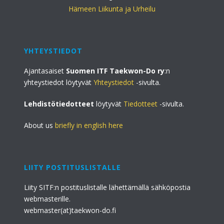
Hämeen Liikunta ja Urheilu
YHTEYSTIEDOT
Ajantasaiset
Suomen ITF Taekwon-Do ry
:n
yhteystiedot löytyvät
Yhteystiedot
-sivulta.
Lehdistötiedotteet
löytyvät
Tiedotteet
-sivulta.
About us
briefly in english here
LIITY POSTITUSLISTALLE
Liity SITF:n postituslistalle lähettämällä sähköpostia
webmasterille.
webmaster(at)taekwon-do.fi