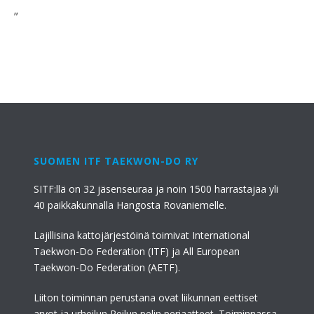
”
SUOMEN ITF TAEKWON-DO RY
SITF:llä on 32 jäsenseuraa ja noin 1500 harrastajaa yli
40 paikkakunnalla Hangosta Rovaniemelle.
Lajillisina kattojärjestöinä toimivat International
Taekwon-Do Federation (ITF) ja All European
Taekwon-Do Federation (AETF).
Liiton toiminnan perustana ovat liikunnan eettiset
arvot ja urheilun Reilun pelin periaatteet. Toiminnassa