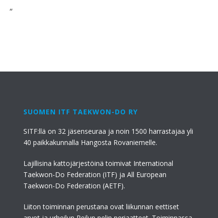
”
SUOMEN ITF TAEKWON-DO RY
SITF:llä on 32 jäsenseuraa ja noin 1500 harrastajaa yli
40 paikkakunnalla Hangosta Rovaniemelle.
Lajillisina kattojärjestöinä toimivat International
Taekwon-Do Federation (ITF) ja All European
Taekwon-Do Federation (AETF).
Liiton toiminnan perustana ovat liikunnan eettiset
arvot ja urheilun Reilun pelin periaatteet. Toiminnassa