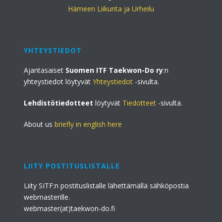
Hämeen Liikunta ja Urheilu
YHTEYSTIEDOT
Ajantasaiset
Suomen ITF Taekwon-Do ry
:n
yhteystiedot löytyvät
Yhteystiedot
-sivulta.
Lehdistötiedotteet
löytyvät
Tiedotteet
-sivulta.
About us
briefly in english here
LIITY POSTITUSLISTALLE
Liity SITF:n postituslistalle lähettämällä sähköpostia
webmasterille.
webmaster(at)taekwon-do.fi