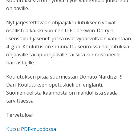
Koulutuksesta on hyötyä myös vanhempia junioreita
ohjaaville.
Nyt järjestettävään ohjaajakoulutukseen voivat
osallistua kaikki Suomen ITF Taekwon-Do ry:n
lisensoidut jäsenet, jotka ovat vyöarvoltaan vähintään
4. gup. Koulutus on suunnattu seuroissa harjoituksia
ohjaaville tai apuohjaaville tai siitä kiinnostuneille
harrastajille.
Koulutuksen pitää suurmestari Donato Nardizzi, 9.
Dan. Koulutuksen opetuskieli on englanti.
Suomenkielistä käännöstä on mahdollista saada
tarvittaessa.
Tervetuloa!
Kutsu PDF-muodossa