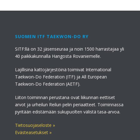
SUOMEN ITF TAEKWON-DO RY
SITF:llä on 32 jäsenseuraa ja noin 1500 harrastajaa yli
40 paikkakunnalla Hangosta Rovaniemelle.
Lajillisina kattojärjestöinä toimivat International
Taekwon-Do Federation (ITF) ja All European
Taekwon-Do Federation (AETF).
Liiton toiminnan perustana ovat liikunnan eettiset
arvot ja urheilun Reilun pelin periaatteet. Toiminnassa
pyritään edistämään sukupuolten välistä tasa-arvoa.
Tietosuojaseloste »
Evästeasetukset »