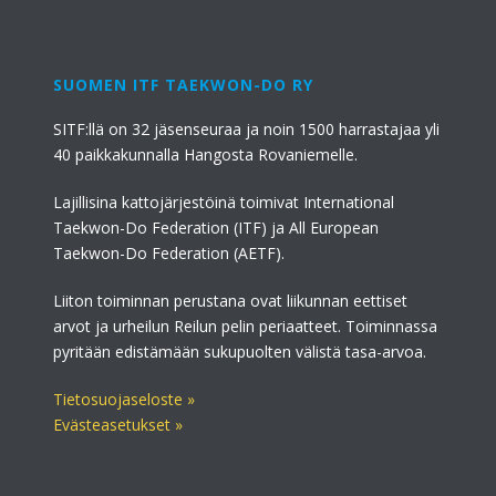
SUOMEN ITF TAEKWON-DO RY
SITF:llä on 32 jäsenseuraa ja noin 1500 harrastajaa yli
40 paikkakunnalla Hangosta Rovaniemelle.
Lajillisina kattojärjestöinä toimivat International
Taekwon-Do Federation (ITF) ja All European
Taekwon-Do Federation (AETF).
Liiton toiminnan perustana ovat liikunnan eettiset
arvot ja urheilun Reilun pelin periaatteet. Toiminnassa
pyritään edistämään sukupuolten välistä tasa-arvoa.
Tietosuojaseloste »
Evästeasetukset »