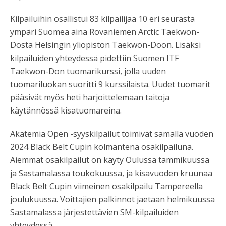
Kilpailuihin osallistui 83 kilpailijaa 10 eri seurasta
ympäri Suomea aina Rovaniemen Arctic Taekwon-
Dosta Helsingin yliopiston Taekwon-Doon. Lisäksi
kilpailuiden yhteydessä pidettiin Suomen ITF
Taekwon-Don tuomarikurssi, jolla uuden
tuomariluokan suoritti 9 kurssilaista. Uudet tuomarit
pääsivät myös heti harjoittelemaan taitoja
käytännössä kisatuomareina.
Akatemia Open -syyskilpailut toimivat samalla vuoden
2024 Black Belt Cupin kolmantena osakilpailuna.
Aiemmat osakilpailut on käyty Oulussa tammikuussa
ja Sastamalassa toukokuussa, ja kisavuoden kruunaa
Black Belt Cupin viimeinen osakilpailu Tampereella
joulukuussa. Voittajien palkinnot jaetaan helmikuussa
Sastamalassa järjestettävien SM-kilpailuiden
yhteydessä.