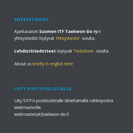
YHTEYSTIEDOT
Ajantasaiset
Suomen ITF Taekwon-Do ry
:n
yhteystiedot löytyvät
Yhteystiedot
-sivulta.
Lehdistötiedotteet
löytyvät
Tiedotteet
-sivulta.
About us
briefly in english here
LIITY POSTITUSLISTALLE
Liity SITF:n postituslistalle lähettämällä sähköpostia
webmasterille.
webmaster(at)taekwon-do.fi