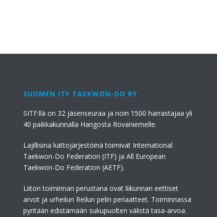
SUOMEN ITF TAEKWON-DO RY
SITF:llä on 32 jäsenseuraa ja noin 1500 harrastajaa yli
40 paikkakunnalla Hangosta Rovaniemelle.
Lajillisina kattojärjestöinä toimivat International
Taekwon-Do Federation (ITF) ja All European
Taekwon-Do Federation (AETF).
Liiton toiminnan perustana ovat liikunnan eettiset
arvot ja urheilun Reilun pelin periaatteet. Toiminnassa
pyritään edistämään sukupuolten välistä tasa-arvoa.