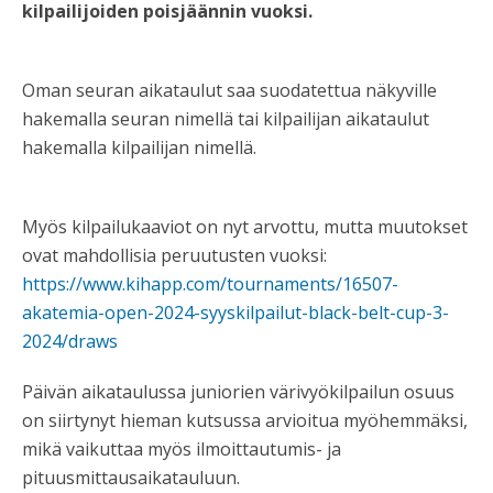
kilpailijoiden poisjäännin vuoksi.
Oman seuran aikataulut saa suodatettua näkyville
hakemalla seuran nimellä tai kilpailijan aikataulut
hakemalla kilpailijan nimellä.
Myös kilpailukaaviot on nyt arvottu, mutta muutokset
ovat mahdollisia peruutusten vuoksi:
https://www.kihapp.com/tournaments/16507-
akatemia-open-2024-syyskilpailut-black-belt-cup-3-
2024/draws
Päivän aikataulussa juniorien värivyökilpailun osuus
on siirtynyt hieman kutsussa arvioitua myöhemmäksi,
mikä vaikuttaa myös ilmoittautumis- ja
pituusmittausaikatauluun.