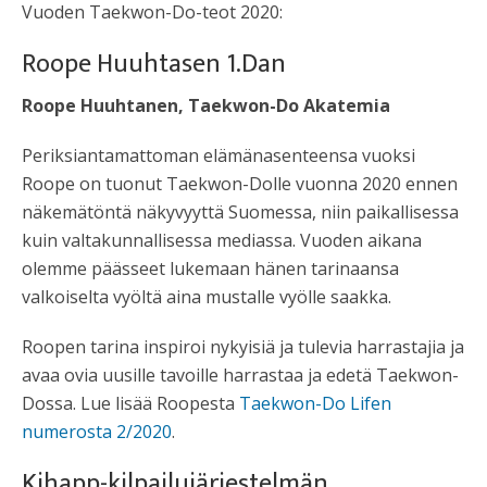
Vuoden Taekwon-Do-teot 2020:
Roope Huuhtasen 1.Dan
Roope Huuhtanen, Taekwon-Do Akatemia
Periksiantamattoman elämänasenteensa vuoksi
Roope on tuonut Taekwon-Dolle vuonna 2020 ennen
näkemätöntä näkyvyyttä Suomessa, niin paikallisessa
kuin valtakunnallisessa mediassa. Vuoden aikana
olemme päässeet lukemaan hänen tarinaansa
valkoiselta vyöltä aina mustalle vyölle saakka.
Roopen tarina inspiroi nykyisiä ja tulevia harrastajia ja
avaa ovia uusille tavoille harrastaa ja edetä Taekwon-
Dossa. Lue lisää Roopesta
Taekwon-Do Lifen
numerosta 2/2020
.
Kihapp-kilpailujärjestelmän